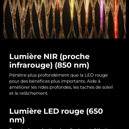
R.A.S. chinoise de
Livraison estimée
10/08/2026
Macao
Malaisie
Livraison estimée
11/08/2026
Malte
Livraison estimée
08/08/2026
Lumière NIR (proche
Mexique
Livraison estimée
12/08/2026
infrarouge) (850 nm)
Monaco
Livraison estimée
09/08/2026
Pénètre plus profondément que la LED rouge
pour des bénéfices plus importants. Aide à
Pays-Bas
améliorer les rides profondes, les taches de soleil
Livraison estimée
08/08/2026
et le relâchement.
Nouvelle-Zélande
Livraison estimée
08/08/2026
Lumière LED rouge (650
Norvège
Livraison estimée
08/08/2026
nm)
Oman
Livraison estimée
11/08/2026