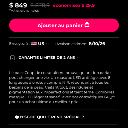
$ 849
$ 878,9
économisez
$ 29,9
TVA et droits inclus
Ajouter au panier
8/10/26
US
Envoyez à :
Livraison estimée:
GARANTIE LIMITÉE DE 2 ANS
En commandant aujourd'hui, vous êtes
automatiquement couverts par la garantie
FOREO. Cela signifie que si vous rencontrez des
Le pack Coup de coeur ultime prouve qu’un duo parfait
problèmes avec votre appareil pendant les 2 ans
peut changer une vie. Un masque LED anti-âge avec 8
de garantie limitée, FOREO vous remplace ce
longueurs d’onde, y compris NIR, répondant à tous les
dernier gratuitement.
besoins de la peau, traitant tout, des ridules et
pigmentation aux imperfections et teint terne. Combinez
masque LED léger et sans fil avec nos cosmétiques FAQ™
pour un achat ultime au meilleur prix.
QU'EST-CE QUI LE REND SPÉCIAL ?
Cliniquement prouvé : réduit les rides de 32 % en