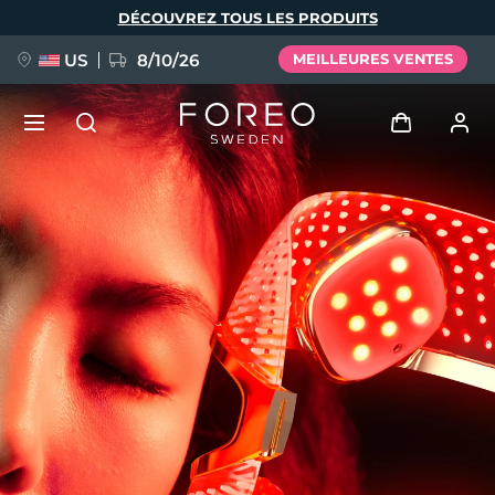
Aller
DÉCOUVREZ TOUS LES PRODUITS
au
contenu
principal
US
8/10/26
MEILLEURES VENTES
NOUVEAU
Se connecter
Langue
BREAKING NEWS
Profil de l'utilisateur
English
Deutsch
Español
Mes appareils
FAQ™ Pure Beauty-Tech Elixir
Français
Italiano
Português
Mes commandes
Polski
Svenska
Русский
Türkçe
简体中文
繁體中文
Mes adresses
issa™ Teeth Whitening Set
Mes abonnements