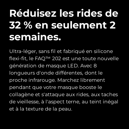
ROUTINE DE BEAUTÉ SUÉDOISE
Autriche
Livraison estimée
08/08/2026
Réduisez les rides de
32 % en seulement 2
Bahreïn
Livraison estimée
09/08/2026
semaines.
Nettoyage du visage
Lifting
Belgique
Livraison estimée
08/08/2026
LUNA™ 4 coffret
BEAR™ 2 coffret
Bermudes
Livraison estimée
14/08/2026
Ultra-léger, sans fil et fabriqué en silicone
Anti-aging massage
Microcurrent toning
flexi-fit, le FAQ™ 202 est une toute nouvelle
Bosnie-Herzégovine
Livraison estimée
11/08/2026
génération de masque LED. Avec 8
Hydratation
Soin bucco-dentaire
longueurs d'onde différentes, dont le
LUNA™ 4 Plus
BEAR™ 2 go
Brunei
Livraison estimée
13/08/2026
UFO™ 3 coffret
issa™ 4
proche infrarouge. Marchez librement
Massage, LED heating
Microcurrent toning on-the-go
FAQ™ TRAITEMENT ANTI-ÂGE
pendant que votre masque booste le
Deep facial hydration
Hybrid silicone sonic toothbrush
Bulgarie
Livraison estimée
08/08/2026
collagène et s'attaque aux rides, aux taches
NEW
de vieillesse, à l'aspect terne, au teint inégal
LUNA™ 4 Men
BEAR™ 2 eyes & lips
Canada
Livraison estimée
12/08/2026
UFO™ 3 LED
issa™ 4 plus
et à la texture de la peau.
For men, anti-aging massage
Microcurrent line smoothing device
Near-infrared and red light therapy
Smart hybrid silicone sonic toothbrush
Chili
Livraison estimée
12/08/2026
device
Anti-âge
Traitements LED