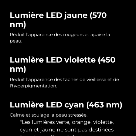
Singapour
Livraison estimée
10/08/2026
Lumière LED jaune (570
Slovaquie
Livraison estimée
08/08/2026
nm)
Slovénie
Livraison estimée
08/08/2026
Réduit l'apparence des rougeurs et apaise la
peau.
Afrique du Sud
Livraison estimée
16/08/2026
Lumière LED violette (450
Corée du Sud
Livraison estimée
10/08/2026
nm)
Espagne
Livraison estimée
08/08/2026
Réduit l'apparence des taches de vieillesse et de
l'hyperpigmentation.
Suède
Livraison estimée
08/08/2026
Lumière LED cyan (463 nm)
Suisse
Livraison estimée
08/08/2026
Calme et soulage la peau stressée.
Taïwan
Livraison estimée
13/08/2026
*Les lumières verte, orange, violette,
cyan et jaune ne sont pas destinées
Thaïlande
Livraison estimée
12/08/2026