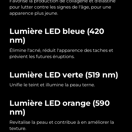
Favorise la production de collagène et d'élastine
pour lutter contre les signes de l'âge, pour une
Philippines
Livraison estimée
11/08/2026
apparence plus jeune.
Pologne
Livraison estimée
09/08/2026
Lumière LED bleue (420
nm)
Portugal
Livraison estimée
08/08/2026
Élimine l'acné, réduit l'apparence des taches et
Porto Rico
Livraison estimée
10/08/2026
prévient les futures éruptions.
Qatar
Livraison estimée
09/08/2026
Lumière LED verte (519 nm)
La Réunion
Livraison estimée
13/08/2026
Unifie le teint et illumine la peau terne.
Roumanie
Livraison estimée
08/08/2026
Lumière LED orange (590
Russie
Livraison estimée
16/08/2026
nm)
Revitalise la peau et contribue à en améliorer la
Arabie saoudite
Livraison estimée
09/08/2026
texture.