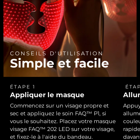
CONSEILS D'UTILISATION
Simple et facile
ÉTAPE 1
ÉTAP
Appliquer le masque
Allu
Commencez sur un visage propre et
Appuy
sec et appliquez le soin FAQ™ P1, si
allum
vous le souhaitez. Placez votre masque
coule
visage FAQ™ 202 LED sur votre visage,
rapid
et fixez-le à l'aide du bandeau.
davan