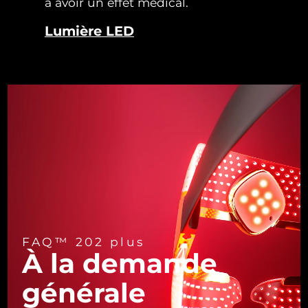
à avoir un effet médical.
Turquie
Livraison estimée
09/08/2026
Lumière LED
Émirats arabes unis
Livraison estimée
09/08/2026
Royaume-Uni
Livraison estimée
08/08/2026
États-Unis
Livraison estimée
09/08/2026
Ouzbékistan
Livraison estimée
13/08/2026
Viêt Nam
Livraison estimée
14/08/2026
FAQ™ 202 plus
À la demande
générale