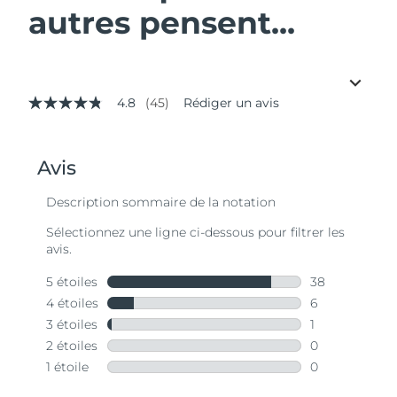
autres pensent...
4.8
(45)
Rédiger un avis
4.8
étoiles
sur
5,
valeur
de
la
note
moyenne.
Read
45
Reviews.
Lien
sur
la
même
page.