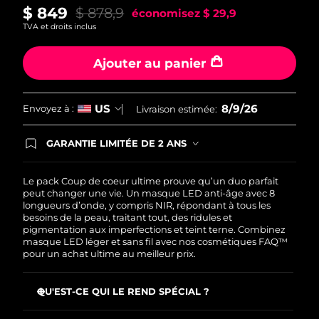
$ 849
$ 878,9
économisez
$ 29,9
TVA et droits inclus
Ajouter au panier
8/9/26
US
Envoyez à :
Livraison estimée:
GARANTIE LIMITÉE DE 2 ANS
En commandant aujourd'hui, vous êtes
automatiquement couverts par la garantie
FOREO. Cela signifie que si vous rencontrez des
Le pack Coup de coeur ultime prouve qu’un duo parfait
problèmes avec votre appareil pendant les 2 ans
peut changer une vie. Un masque LED anti-âge avec 8
de garantie limitée, FOREO vous remplace ce
longueurs d’onde, y compris NIR, répondant à tous les
dernier gratuitement.
besoins de la peau, traitant tout, des ridules et
pigmentation aux imperfections et teint terne. Combinez
masque LED léger et sans fil avec nos cosmétiques FAQ™
pour un achat ultime au meilleur prix.
QU'EST-CE QUI LE REND SPÉCIAL ?
Cliniquement prouvé : réduit les rides de 32 % en