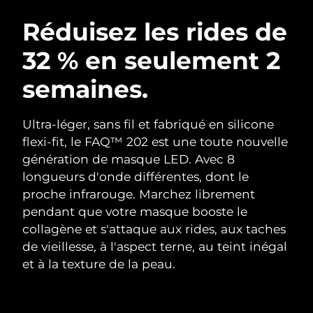
ROUTINE DE BEAUTÉ SUÉDOISE
Autriche
Livraison estimée
08/08/2026
Réduisez les rides de
32 % en seulement 2
Bahreïn
Livraison estimée
09/08/2026
semaines.
Nettoyage du visage
Lifting
Belgique
Livraison estimée
08/08/2026
LUNA™ 4 coffret
BEAR™ 2 coffret
Bermudes
Livraison estimée
14/08/2026
Ultra-léger, sans fil et fabriqué en silicone
Anti-aging massage
Microcurrent toning
flexi-fit, le FAQ™ 202 est une toute nouvelle
Bosnie-Herzégovine
Livraison estimée
11/08/2026
génération de masque LED. Avec 8
Hydratation
Soin bucco-dentaire
longueurs d'onde différentes, dont le
LUNA™ 4 Plus
BEAR™ 2 go
Brunei
Livraison estimée
13/08/2026
UFO™ 3 coffret
issa™ 4
proche infrarouge. Marchez librement
Massage, LED heating
Microcurrent toning on-the-go
FAQ™ TRAITEMENT ANTI-ÂGE
pendant que votre masque booste le
Deep facial hydration
Hybrid silicone sonic toothbrush
Bulgarie
Livraison estimée
08/08/2026
collagène et s'attaque aux rides, aux taches
NEW
de vieillesse, à l'aspect terne, au teint inégal
LUNA™ 4 Men
BEAR™ 2 eyes & lips
Canada
Livraison estimée
12/08/2026
UFO™ 3 LED
issa™ 4 plus
et à la texture de la peau.
For men, anti-aging massage
Microcurrent line smoothing device
Near-infrared and red light therapy
Smart hybrid silicone sonic toothbrush
Chili
Livraison estimée
12/08/2026
device
Anti-âge
Traitements LED