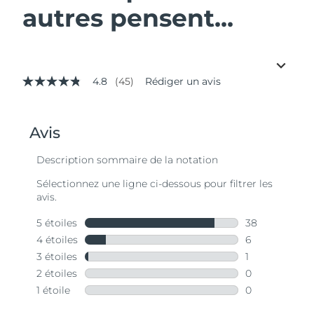
autres pensent...
4.8
(45)
Rédiger un avis
4.8
étoiles
sur
5,
valeur
de
la
note
moyenne.
Read
45
Reviews.
Lien
sur
la
même
page.