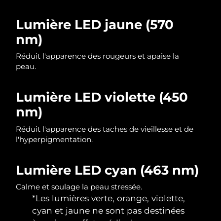
Singapour
Livraison estimée
10/08/2026
Lumière LED jaune (570
Slovaquie
Livraison estimée
08/08/2026
nm)
Slovénie
Livraison estimée
08/08/2026
Réduit l'apparence des rougeurs et apaise la
peau.
Afrique du Sud
Livraison estimée
16/08/2026
Lumière LED violette (450
Corée du Sud
Livraison estimée
10/08/2026
nm)
Espagne
Livraison estimée
08/08/2026
Réduit l'apparence des taches de vieillesse et de
l'hyperpigmentation.
Suède
Livraison estimée
08/08/2026
Lumière LED cyan (463 nm)
Suisse
Livraison estimée
08/08/2026
Calme et soulage la peau stressée.
Taïwan
Livraison estimée
13/08/2026
*Les lumières verte, orange, violette,
cyan et jaune ne sont pas destinées
Thaïlande
Livraison estimée
12/08/2026