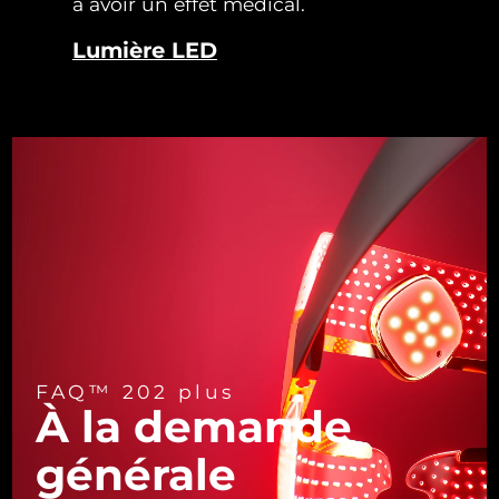
à avoir un effet médical.
Turquie
Livraison estimée
09/08/2026
Lumière LED
Émirats arabes unis
Livraison estimée
09/08/2026
Royaume-Uni
Livraison estimée
08/08/2026
États-Unis
Livraison estimée
09/08/2026
Ouzbékistan
Livraison estimée
13/08/2026
Viêt Nam
Livraison estimée
14/08/2026
FAQ™ 202 plus
À la demande
générale