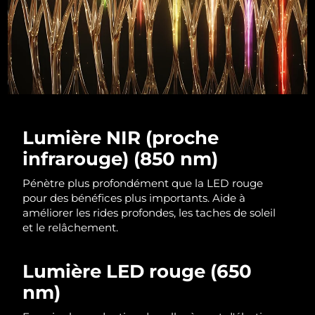
R.A.S. chinoise de
Livraison estimée
10/08/2026
Macao
Malaisie
Livraison estimée
11/08/2026
Malte
Livraison estimée
08/08/2026
Lumière NIR (proche
Mexique
Livraison estimée
12/08/2026
infrarouge) (850 nm)
Monaco
Livraison estimée
09/08/2026
Pénètre plus profondément que la LED rouge
pour des bénéfices plus importants. Aide à
Pays-Bas
améliorer les rides profondes, les taches de soleil
Livraison estimée
08/08/2026
et le relâchement.
Nouvelle-Zélande
Livraison estimée
08/08/2026
Lumière LED rouge (650
Norvège
Livraison estimée
08/08/2026
nm)
Oman
Livraison estimée
11/08/2026