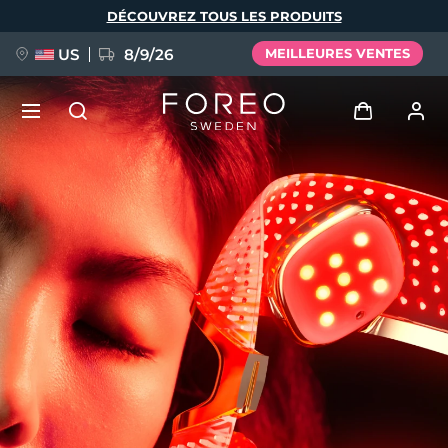
Aller
DÉCOUVREZ TOUS LES PRODUITS
au
contenu
principal
US
8/9/26
MEILLEURES VENTES
NOUVEAU
Se connecter
Langue
BREAKING NEWS
Profil de l'utilisateur
English
Deutsch
Español
Mes appareils
FAQ™ Pure Beauty-Tech Elixir
Français
Italiano
Português
Mes commandes
Polski
Svenska
Русский
Türkçe
简体中文
繁體中文
Mes adresses
issa™ Teeth Whitening Set
Mes abonnements