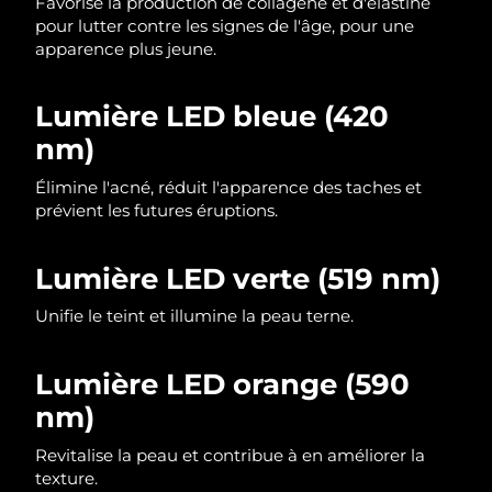
Favorise la production de collagène et d'élastine
pour lutter contre les signes de l'âge, pour une
Philippines
Livraison estimée
11/08/2026
apparence plus jeune.
Pologne
Livraison estimée
09/08/2026
Lumière LED bleue (420
nm)
Portugal
Livraison estimée
08/08/2026
Élimine l'acné, réduit l'apparence des taches et
Porto Rico
Livraison estimée
10/08/2026
prévient les futures éruptions.
Qatar
Livraison estimée
09/08/2026
Lumière LED verte (519 nm)
La Réunion
Livraison estimée
13/08/2026
Unifie le teint et illumine la peau terne.
Roumanie
Livraison estimée
08/08/2026
Lumière LED orange (590
Russie
Livraison estimée
16/08/2026
nm)
Revitalise la peau et contribue à en améliorer la
Arabie saoudite
Livraison estimée
09/08/2026
texture.