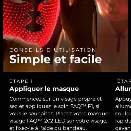
CONSEILS D'UTILISATION
Simple et facile
ÉTAPE 1
ÉTAP
Appliquer le masque
Allu
Commencez sur un visage propre et
Appuy
sec et appliquez le soin FAQ™ P1, si
allum
vous le souhaitez. Placez votre masque
coule
visage FAQ™ 202 LED sur votre visage,
rapid
et fixez-le à l'aide du bandeau.
davan