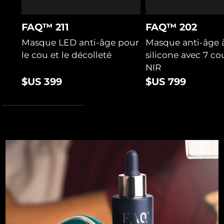
Turquie
Livraison estimée
8/9/26
FAQ™ 211
FAQ™ 202
Masque LED anti-âge pour
Masque anti-âge 
Émirats arabes unis
Livraison estimée
8/9/26
le cou et le décolleté
silicone avec 7 co
Royaume-Uni
Livraison estimée
8/8/26
NIR
$US 399
$US 799
États-Unis
Livraison estimée
8/9/26
Ouzbékistan
Livraison estimée
8/13/26
Viêt Nam
Livraison estimée
8/14/26