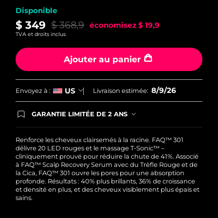
Disponible
Philippines
Livraison estimée
8/11/26
$ 349
$ 368,9
économisez
$ 19,9
TVA et droits inclus
Pologne
Livraison estimée
8/9/26
Ajouter au panier
Portugal
Livraison estimée
8/8/26
Porto Rico
Livraison estimée
8/10/26
8/9/26
US
Envoyez à :
Livraison estimée:
Qatar
Livraison estimée
8/9/26
GARANTIE LIMITÉE DE 2 ANS
En commandant aujourd'hui, vous êtes
automatiquement couverts par la garantie
La Réunion
Livraison estimée
8/13/26
FOREO. Cela signifie que si vous rencontrez des
Renforce les cheveux clairsemés à la racine. FAQ™ 301
problèmes avec votre appareil pendant les 2 ans
délivre 20 LED rouges et le massage T-Sonic™ –
de garantie limitée, FOREO vous remplace ce
Roumanie
cliniquement prouvé pour réduire la chute de 41%. Associé
Livraison estimée
8/8/26
dernier gratuitement.
à FAQ™ Scalp Recovery Serum avec du Trèfle Rouge et de
la Cica, FAQ™ 301 ouvre les pores pour une absorption
Russie
Livraison estimée
8/16/26
profonde. Résultats : 40% plus brillants, 36% de croissance
et densité en plus, et des cheveux visiblement plus épais et
sains.
Arabie saoudite
Livraison estimée
8/9/26