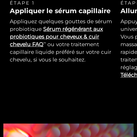
ÉTAPE 1
ÉTAP
Appliquer le sérum capillaire
Allu
Appliquez quelques gouttes de sérum
Appuy
probiotique
Sérum régénérant aux
univer
probiotiques pour cheveux & cuir
Vous p
chevelu FAQ
ou votre traitement
massa
TM
capillaire liquide préféré sur votre cuir
rapid
chevelu, si vous le souhaitez.
trait
réglag
Téléch