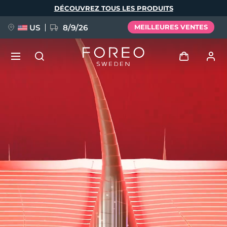
Aller
DÉCOUVREZ TOUS LES PRODUITS
au
contenu
principal
US
8/9/26
MEILLEURES VENTES
NOUVEAU
Se connecter
Langue
BREAKING NEWS
Profil de l'utilisateur
English
Deutsch
Español
Mes appareils
FAQ™ Pure Beauty-Tech Elixir
Français
Italiano
Português
Mes commandes
Polski
Svenska
Русский
Türkçe
简体中文
繁體中文
Mes adresses
issa™ Teeth Whitening Set
Mes abonnements