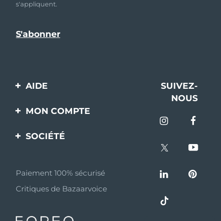
s'appliquent.
AIDE
SUIVEZ-
NOUS
Contactez-nous
MON COMPTE
Commandes et
Enregistrement produit
livraisons
SOCIÉTÉ
Aide
Garantie et retours
A propos de FOREO
Questions et réponses
Paiement 100% sécurisé
Programme d’affiliation
Critiques de Bazaarvoice
Informations sur la
Nouvelles d'affiliation
batterie
MYSA