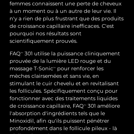
ROUTINE DE BEAUTÉ SUÉDOISE
femmes connaissent une perte de cheveux
Autriche
Livraison estimée
8/8/26
à un moment ou à un autre de leur vie. Il
n'y a rien de plus frustrant que des produits
Bahreïn
Livraison estimée
8/9/26
de croissance capillaire inefficaces. C'est
pourquoi nos résultats sont
Nettoyage du visage
Lifting
Belgique
Livraison estimée
8/8/26
scientifiquement prouvés.
LUNA™ 4 coffret
BEAR™ 2 coffret
Bermudes
Livraison estimée
8/14/26
FAQ
301 utilise la puissance cliniquement
Anti-aging massage
Microcurrent toning
TM
prouvée de la lumière LED rouge et du
Bosnie-Herzégovine
Livraison estimée
8/11/26
massage T-Sonic
pour renforcer les
TM
Hydratation
Soin bucco-dentaire
mèches clairsemées et sans vie, en
LUNA™ 4 Plus
BEAR™ 2 go
Brunei
Livraison estimée
8/13/26
UFO™ 3 coffret
issa™ 4
stimulant le cuir chevelu et en revitalisant
Massage, LED heating
Microcurrent toning on-the-go
FAQ™ TRAITEMENT ANTI-ÂGE
les follicules. Spécifiquement conçu pour
Deep facial hydration
Hybrid silicone sonic toothbrush
Bulgarie
Livraison estimée
8/8/26
fonctionner avec des traitements liquides
NEW
de croissance capillaire, FAQ
301 améliore
LUNA™ 4 Men
BEAR™ 2 eyes & lips
TM
Canada
Livraison estimée
8/12/26
UFO™ 3 LED
issa™ 4 plus
l'absorption d'ingrédients tels que le
For men, anti-aging massage
Microcurrent line smoothing device
Near-infrared and red light therapy
Minoxidil, afin qu'ils puissent pénétrer
Smart hybrid silicone sonic toothbrush
Chili
Livraison estimée
8/12/26
device
Anti-âge
Traitements LED
profondément dans le follicule pileux - là