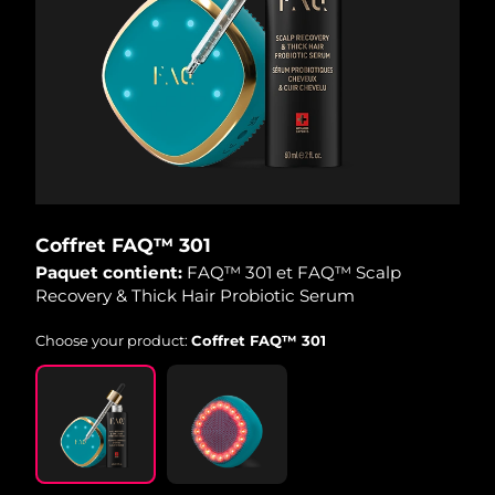
R.A.S. chinoise de
Livraison estimée
8/10/26
Macao
Malaisie
Livraison estimée
8/11/26
Malte
Livraison estimée
8/8/26
Mexique
Livraison estimée
8/12/26
Coffret FAQ™ 301
Paquet contient:
FAQ™ 301 et FAQ™ Scalp
Monaco
Livraison estimée
8/9/26
Recovery & Thick Hair Probiotic Serum
Pays-Bas
Livraison estimée
8/8/26
Choose your product:
Coffret FAQ™ 301
Nouvelle-Zélande
Livraison estimée
8/8/26
Norvège
Livraison estimée
8/8/26
Oman
Livraison estimée
8/11/26