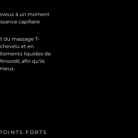
heveux à un moment
issance capillaire
et du massage T-
 chevelu et en
aitements liquides de
noxidil, afin qu'ils
 mieux.
POINTS FORTS