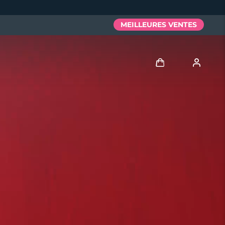
MEILLEURES VENTES
Se connecter
Profil de l'utilisateur
Mes appareils
Mes commandes
Mes adresses
Mes abonnements