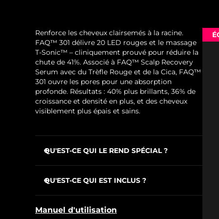
Renforce les cheveux clairsemés à la racine.
É
FAQ™ 301 délivre 20 LED rouges et le massage
T-Sonic™ – cliniquement prouvé pour réduire la
chute de 41%. Associé à FAQ™ Scalp Recovery
Serum avec du Trèfle Rouge et de la Cica, FAQ™
301 ouvre les pores pour une absorption
profonde. Résultats : 40% plus brillants, 36% de
croissance et densité en plus, et des cheveux
visiblement plus épais et sains.
QU'EST-CE QUI LE REND SPÉCIAL ?
20 LED rouges stimulent follicules dormants
et renforçent cheveux existants pour prévenir
QU'EST-CE QUI EST INCLUS ?
la chute.
FAQ™ 301
T-Sonic™ booste la circulation : les cheveux
Manuel d'utilisation
sont épaissis par l'oxygène et les nutriments.
FAQ™ Scalp Recovery & Thick Hair Probiotic