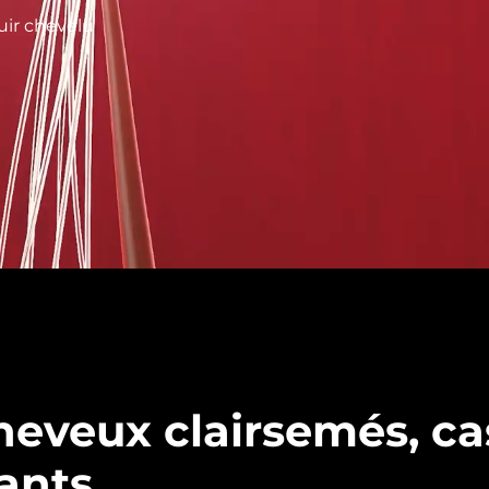
uir chevelu
heveux clairsemés, ca
ants