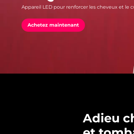
Appareil LED pour renforcer les cheveux et le c
issa™ Teeth Whitening Set
Achetez maintenant
FAQ™ Dual LED Panel
POPULAIRE
Offres spéciales
Bestsellers
Adieu c
et tomb