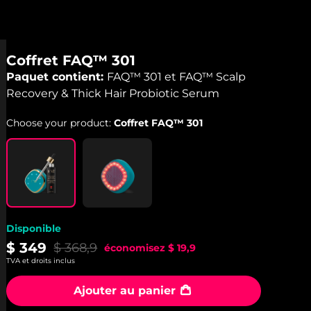
Coffret FAQ™ 301
Paquet contient:
FAQ™ 301 et FAQ™ Scalp
Recovery & Thick Hair Probiotic Serum
Choose your product:
Coffret FAQ™ 301
Disponible
$ 349
$ 368,9
économisez
$ 19,9
TVA et droits inclus
Ajouter au panier