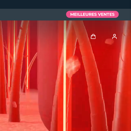
MEILLEURES VENTES
Se connecter
Profil de l'utilisateur
Mes appareils
Mes commandes
Mes adresses
Mes abonnements