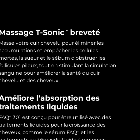
Massage T-Sonic
breveté
TM
Masse votre cuir chevelu pour éliminer les
accumulations et empêcher les cellules
mortes, la sueur et le sébum d'obstruer les
follicules pileux, tout en stimulant la circulation
sanguine pour améliorer la santé du cuir
chevelu et des cheveux.
Améliore l'absorption des
traitements liquides
FAQ
301 est conçu pour être utilisé avec des
TM
traitements liquides pour la croissance des
cheveux, comme le sérum FAQ
et les
TM
traitements au Minoxidil. Il aide à renforcer