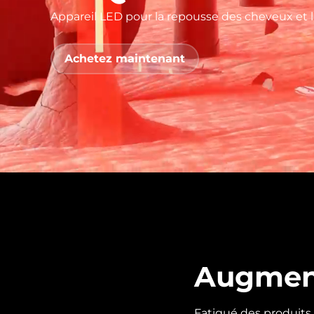
Appareil LED pour la repousse des cheveux et l
issa™ Teeth Whitening Set
Achetez maintenant
FAQ™ Dual LED Panel
POPULAIRE
Offres spéciales
Bestsellers
Augment
Fatigué des produits