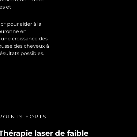
es et
ic
pour aider à la
TM
couronne en
ne une croissance des
pousse des cheveux à
ésultats possibles.
POINTS FORTS
Thérapie laser de faible