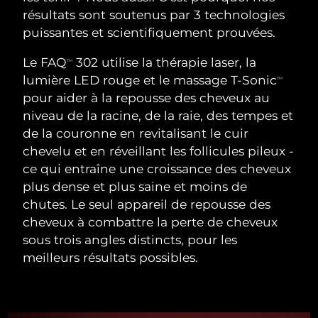
ROUTINE DE BEAUTÉ SUÉDOISE
résultats sont soutenus par 3 technologies
Autriche
Livraison estimée
8/12/26
puissantes et scientifiquement prouvées.
Bahreïn
Livraison estimée
8/13/26
Le FAQ
302 utilise la thérapie laser, la
TM
lumière LED rouge et le massage T-Sonic
TM
Nettoyage du visage
Lifting
Belgique
Livraison estimée
8/12/26
pour aider à la repousse des cheveux au
LUNA™ 4 coffret
BEAR™ 2 coffret
niveau de la racine, de la raie, des tempes et
Bermudes
Livraison estimée
8/18/26
Anti-aging massage
Microcurrent toning
de la couronne en revitalisant le cuir
chevelu et en réveillant les follicules pileux -
Bosnie-Herzégovine
Livraison estimée
8/15/26
ce qui entraîne une croissance des cheveux
Hydratation
Soin bucco-dentaire
LUNA™ 4 Plus
BEAR™ 2 go
plus dense et plus saine et moins de
Brunei
Livraison estimée
8/17/26
UFO™ 3 coffret
issa™ 4
Massage, LED heating
Microcurrent toning on-the-go
chutes. Le seul appareil de repousse des
FAQ™ TRAITEMENT ANTI-ÂGE
Deep facial hydration
Hybrid silicone sonic toothbrush
cheveux à combattre la perte de cheveux
Bulgarie
Livraison estimée
8/12/26
sous trois angles distincts, pour les
NEW
LUNA™ 4 Men
BEAR™ 2 eyes & lips
Canada
meilleurs résultats possibles.
Livraison estimée
8/16/26
UFO™ 3 LED
issa™ 4 plus
For men, anti-aging massage
Microcurrent line smoothing device
Near-infrared and red light therapy
Smart hybrid silicone sonic toothbrush
Chili
Livraison estimée
8/16/26
device
Anti-âge
Traitements LED