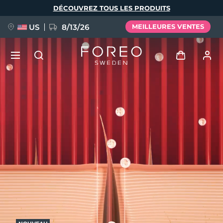
Aller
DÉCOUVREZ TOUS LES PRODUITS
au
contenu
principal
US
8/13/26
MEILLEURES VENTES
NOUVEAU
Se connecter
Langue
BREAKING NEWS
Profil de l'utilisateur
English
Deutsch
Español
Mes appareils
FAQ™ Pure Beauty-Tech Elixir
Français
Italiano
Português
Mes commandes
Polski
Svenska
Русский
Türkçe
简体中文
繁體中文
Mes adresses
issa™ Teeth Whitening Set
Mes abonnements