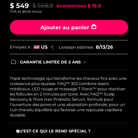
$ 549
$ 568,9
économisez
$ 19,9
Turquie
Livraison estimée
8/13/26
TVA et droits inclus
Émirats arabes unis
Livraison estimée
8/13/26
Ajouter au panier
Royaume-Uni
Livraison estimée
8/12/26
8/13/26
US
Envoyez à :
Livraison estimée:
États-Unis
Livraison estimée
8/13/26
GARANTIE LIMITÉE DE 2 ANS
En commandant aujourd'hui, vous êtes
Ouzbékistan
Livraison estimée
8/17/26
automatiquement couverts par la garantie
FOREO. Cela signifie que si vous rencontrez des
Triple technologie qui transforme les cheveux fins avec une
problèmes avec votre appareil pendant les 2 ans
Viêt Nam
croissance plus épaisse. FAQ™ 302 combine lasers
Livraison estimée
8/18/26
de garantie limitée, FOREO vous remplace ce
médicaux, LED rouge et massage T-Sonic™ pour réactiver
dernier gratuitement.
les follicules en 2 minutes par zone. Avec FAQ™ Scalp
Recovery & Thick Hair Probiotic Serum, formulé pour
l'ouverture des pores et une absorption profonde, pour un
cuir chevelu équilibré qui favorise une repousse capillaire
durable.
QU'EST-CE QUI LE REND SPÉCIAL ?