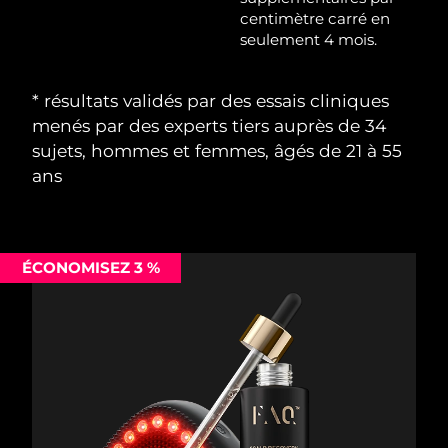
centimètre carré en
seulement 4 mois.
Philippines
Livraison estimée
8/15/26
Pologne
Livraison estimée
8/13/26
* résultats validés par des essais cliniques
menés par des experts tiers auprès de 34
Portugal
Livraison estimée
8/12/26
sujets, hommes et femmes, âgés de 21 à 55
ans
Porto Rico
Livraison estimée
8/14/26
Qatar
Livraison estimée
8/13/26
ÉCONOMISEZ 3 %
La Réunion
Livraison estimée
8/17/26
Roumanie
Livraison estimée
8/12/26
Russie
Livraison estimée
8/20/26
Arabie saoudite
Livraison estimée
8/13/26