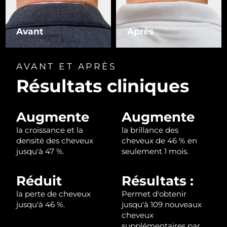
R.A.S. chinoise de
Livraison estimée
8/14/26
Avant
Après
Macao
Malaisie
Livraison estimée
8/15/26
AVANT ET APRÈS
Résultats cliniques
Malte
Livraison estimée
8/12/26
Mexique
Livraison estimée
8/16/26
Augmente
Augmente
Monaco
Livraison estimée
8/13/26
la croissance et la
la brillance des
densité des cheveux
cheveux de 46 % en
jusqu'à 47 %.
seulement 1 mois.
Pays-Bas
Livraison estimée
8/12/26
Nouvelle-Zélande
Livraison estimée
8/12/26
Réduit
Résultats :
la perte de cheveux
Permet d'obtenir
Norvège
Livraison estimée
8/12/26
jusqu'à 46 %.
jusqu'à 109 nouveaux
cheveux
Oman
Livraison estimée
8/15/26
supplémentaires par