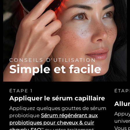
CONSEILS D'UTILISATION
Simple et facile
ÉTAPE 1
ÉTAP
Appliquer le sérum capillaire
Allu
Appliquez quelques gouttes de sérum
Appuy
probiotique
Sérum régénérant aux
univer
probiotiques pour cheveux & cuir
Vous p
chevelu FAQ
ou votre traitement
TM