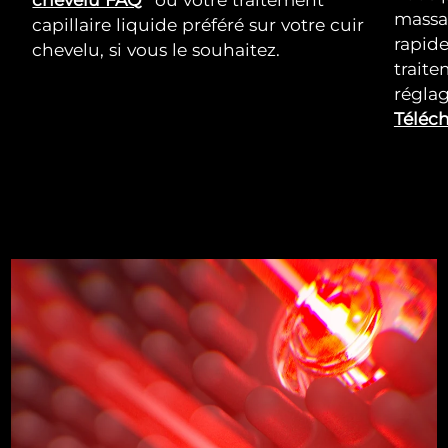
massa
capillaire liquide préféré sur votre cuir
rapid
chevelu, si vous le souhaitez.
trait
réglag
Téléch