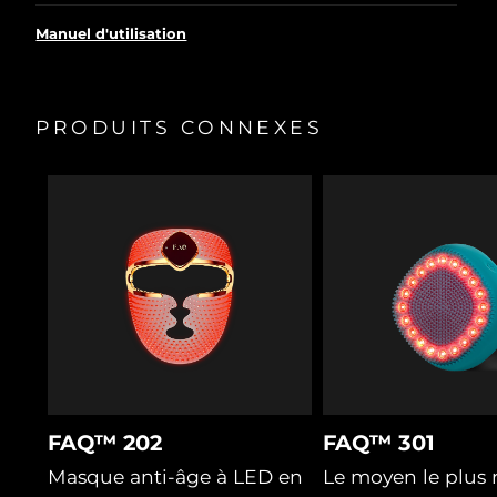
Thérapie laser approuvée par la FDA : réactive les
follicules dormants avec plus de 80 % de succès.
Manuel d'utilisation
Dilate temporairement les pores pour que les soins
appliqués pénètrent plus profondément.
Les picots en silicone écartent cheveux et résidus pour
PRODUITS CONNEXES
un accès direct laser et LED aux follicules.
Le massage T-Sonic™ stimule la circulation, apportant
oxygène et nutriments pour une repousse saine.
Le Trèfle Rouge bloque l'hormone DHT causant la
chute. Les probiotiques équilibrent le microbiome.
La Cica améliore la microcirculation pour un meilleur
apport nutritif et apaise le cuir chevelu.
FAQ™ 202
FAQ™ 301
Masque anti-âge à LED en
Le moyen le plus 