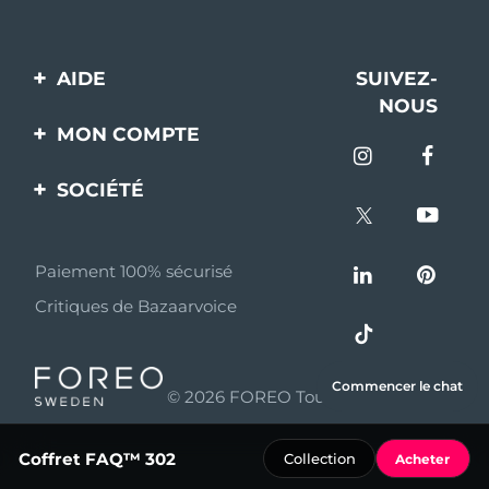
AIDE
SUIVEZ-
NOUS
Contactez-nous
MON COMPTE
Commandes et
Enregistrement produit
livraisons
SOCIÉTÉ
Aide
Garantie et retours
A propos de FOREO
Questions et réponses
Paiement 100% sécurisé
Programme d’affiliation
Critiques de Bazaarvoice
Informations sur la
Nouvelles d'affiliation
batterie
MYSA
Commencer le chat
© 2026 FOREO Tous droits réservés
Partenaires
distributeurs
Coffret FAQ™ 302
Collection
Acheter
Conditions d'utilisation