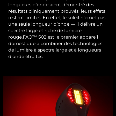
Singapour
longueurs d’onde aient démontré des
Livraison estimée
8/11/26
résultats cliniquement prouvés, leurs effets
Slovaquie
Livraison estimée
8/9/26
restent limités. En effet, le soleil n’émet pas
une seule longueur d’onde — il délivre un
Slovénie
Livraison estimée
8/9/26
spectre large et riche de lumière
rouge.
FAQ™ 502 est le premier appareil
Afrique du Sud
Livraison estimée
8/17/26
domestique à combiner des technologies
de lumière à spectre large et à longueurs
Corée du Sud
Livraison estimée
8/11/26
d’onde étroites.
Espagne
Livraison estimée
8/9/26
Suède
Livraison estimée
8/9/26
Suisse
Livraison estimée
8/9/26
Taïwan
Livraison estimée
8/14/26
Thaïlande
Livraison estimée
8/13/26