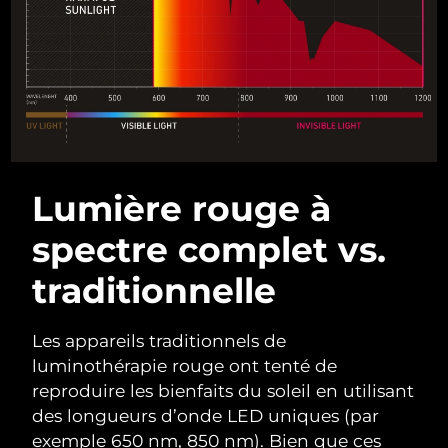
Philippines
Livraison estimée
8/12/26
Pologne
Livraison estimée
8/10/26
Portugal
Livraison estimée
8/9/26
Porto Rico
Livraison estimée
8/11/26
Lumière rouge à
Qatar
Livraison estimée
8/10/26
spectre complet vs.
La Réunion
Livraison estimée
8/14/26
traditionnelle
Roumanie
Livraison estimée
8/9/26
Les appareils traditionnels de
luminothérapie rouge ont tenté de
Russie
Livraison estimée
8/17/26
reproduire les bienfaits du soleil en utilisant
des longueurs d’onde LED uniques (par
Arabie saoudite
Livraison estimée
8/10/26
exemple 650 nm, 850 nm). Bien que ces