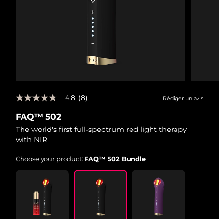
4.8
(8)
Rédiger un avis
4.8
étoiles
FAQ™ 502
sur
5,
The world's first full-spectrum red light therapy
valeur
with NIR
de
la
note
Choose your product:
FAQ™ 502 Bundle
moyenne.
Read
8
Reviews.
Lien
sur
la
même