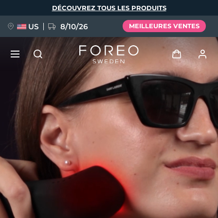
Aller
DÉCOUVREZ TOUS LES PRODUITS
au
contenu
principal
US
8/10/26
MEILLEURES VENTES
NOUVEAU
Se connecter
Langue
BREAKING NEWS
Profil de l'utilisateur
English
Deutsch
Español
Mes appareils
FAQ™ Pure Beauty-Tech Elixir
Français
Italiano
Português
Mes commandes
Polski
Svenska
Русский
Türkçe
简体中文
繁體中文
Mes adresses
issa™ Teeth Whitening Set
Mes abonnements