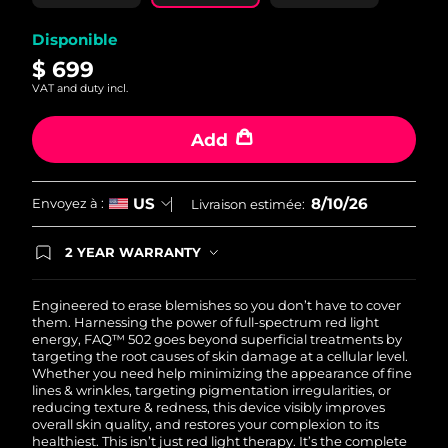
page.
Disponible
$ 699
VAT and duty incl.
Add
8/10/26
US
Envoyez à :
Livraison estimée:
2 YEAR WARRANTY
Ordering today registers you for full FOREO
warranty coverage. This means if you experience
issues within 2-year of purchase, FOREO will
Engineered to erase blemishes so you don’t have to cover
replace your product free of charge.
them.
Harnessing the power of full-spectrum red light
energy, FAQ™ 502 goes beyond superficial treatments by
targeting the root causes of skin damage at a cellular level.
Whether you need help minimizing the appearance of fine
lines & wrinkles, targeting pigmentation irregularities, or
reducing texture & redness, this device visibly improves
overall skin quality, and restores your complexion to its
healthiest.
This isn’t just red light therapy. It’s the complete