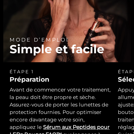
MODE D’EMPLOI
Simple et facile
ÉTAPE 1
ÉTAP
Préparation
Séle
Avant de commencer votre traitement,
Appuy
la peau doit être propre et sèche.
allume
Assurez-vous de porter les lunettes de
ajuste
protection fournies. Pour optimiser
bouton
encore davantage votre soin,
traite
appliquez le
Sérum aux Peptides pour
réglag