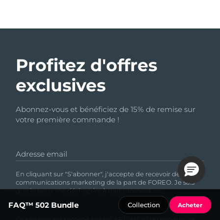
Profitez d'offres
exclusives
Abonnez-vous et bénéficiez de 15% de remise sur
votre première commande !
Adresse email
En cliquant sur "S'abonner", j'accepte de recevoir des
communications marketing de la part de FOREO. Je sais
que je peux me désinscrire à tout moment.
FAQ™ 502 Bundle
Collection
Acheter
Ce site web est protégé par reCAPTCHA et
la politique de