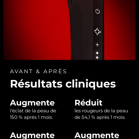
Turquie
Livraison estimée
8/10/26
Émirats arabes unis
Livraison estimée
8/10/26
Royaume-Uni
Livraison estimée
8/9/26
États-Unis
Livraison estimée
8/10/26
Ouzbékistan
Livraison estimée
8/14/26
AVANT & APRÈS
Résultats cliniques
Viêt Nam
Livraison estimée
8/15/26
Augmente
Réduit
l'éclat de la peau de
les rougeurs de la peau
150 % après 1 mois.
de 54,1 % après 1 mois.
Augmente
Augmente