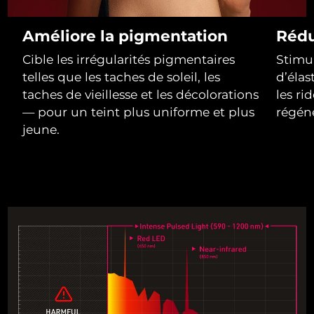
R.A.S. chinoise de
Améliore la pigmentation
Rédu
Livraison estimée
8/11/26
Macao
Cible les irrégularités pigmentaires
Stimul
telles que les taches de soleil, les
d’élas
Malaisie
Livraison estimée
8/12/26
taches de vieillesse et les décolorations
les ri
— pour un teint plus uniforme et plus
régéné
Malte
Livraison estimée
8/9/26
jeune.
Mexique
Livraison estimée
8/13/26
Monaco
Livraison estimée
8/10/26
Pays-Bas
Livraison estimée
8/9/26
Nouvelle-Zélande
Livraison estimée
8/9/26
Norvège
Livraison estimée
8/9/26
Oman
Livraison estimée
8/12/26