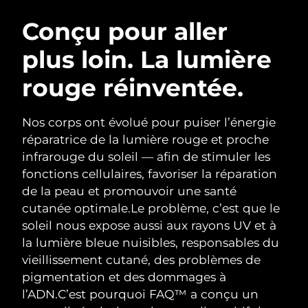
ROUTINE DE BEAUTÉ SUÉDOISE
Autriche
Livraison estimée
8/9/26
Conçu pour aller
plus loin. La lumière
Bahreïn
Livraison estimée
8/10/26
rouge réinventée.
Nettoyage du visage
Lifting
Belgique
Livraison estimée
8/9/26
LUNA™ 4 coffret
BEAR™ 2 coffret
Bermudes
Livraison estimée
8/15/26
Nos corps ont évolué pour puiser l’énergie
Anti-aging massage
Microcurrent toning
réparatrice de la lumière rouge et proche
Bosnie-Herzégovine
Livraison estimée
8/12/26
infrarouge du soleil — afin de stimuler les
Hydratation
Soin bucco-dentaire
fonctions cellulaires, favoriser la réparation
LUNA™ 4 Plus
BEAR™ 2 go
Brunei
Livraison estimée
8/14/26
UFO™ 3 coffret
issa™ 4
de la peau et promouvoir une santé
Massage, LED heating
Microcurrent toning on-the-go
FAQ™ TRAITEMENT ANTI-ÂGE
cutanée optimale.
Le problème, c’est que le
Deep facial hydration
Hybrid silicone sonic toothbrush
Bulgarie
Livraison estimée
8/9/26
soleil nous expose aussi aux rayons UV et à
NEW
la lumière bleue nuisibles, responsables du
LUNA™ 4 Men
BEAR™ 2 eyes & lips
Canada
Livraison estimée
8/13/26
UFO™ 3 LED
issa™ 4 plus
vieillissement cutané, des problèmes de
For men, anti-aging massage
Microcurrent line smoothing device
Near-infrared and red light therapy
pigmentation et des dommages à
Smart hybrid silicone sonic toothbrush
Chili
Livraison estimée
8/13/26
device
Anti-âge
Traitements LED
l’ADN.
C’est pourquoi FAQ™ a conçu un