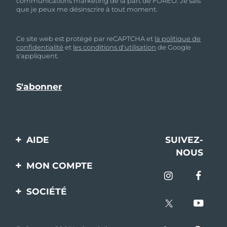
communications marketing de la part de FOREO. Je sais
que je peux me désinscrire à tout moment.
Ce site web est protégé par reCAPTCHA et
la politique de
confidentialité
et
les conditions d'utilisation
de Google
s'appliquent.
AIDE
SUIVEZ-
NOUS
Contactez-nous
MON COMPTE
Commandes et
Enregistrement produit
livraisons
SOCIÉTÉ
Aide
Garantie et retours
A propos de FOREO