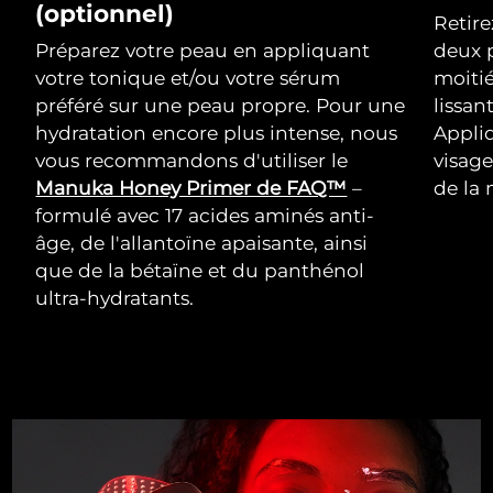
(optionnel)
Retir
Préparez votre peau en appliquant
deux p
votre tonique et/ou votre sérum
moitié
préféré sur une peau propre. Pour une
lissan
hydratation encore plus intense, nous
Appliq
vous recommandons d'utiliser le
visage
Manuka Honey Primer de FAQ™
–
de la 
formulé avec 17 acides aminés anti-
âge, de l'allantoïne apaisante, ainsi
que de la bétaïne et du panthénol
ultra-hydratants.