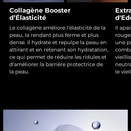
Collagène Booster
Extr
R.A.S. chinoise de
d’Élasticité
d'Ed
Livraison estimée
8/13/26
Macao
Le collagène améliore l'élasticité de la
Il apa
Malaisie
Livraison estimée
8/14/26
peau, la rendant plus ferme et plus
rougeu
dense. Il hydrate et repulpe la peau en
une p
Malte
Livraison estimée
8/11/26
attirant et en retenant son hydratation,
combat
ce qui permet de réduire les ridules et
vieill
Mexique
Livraison estimée
8/15/26
d'améliorer la barrière protectrice de
neutra
la peau.
le vie
Monaco
Livraison estimée
8/12/26
Pays-Bas
Livraison estimée
8/11/26
Nouvelle-Zélande
Livraison estimée
8/11/26
Norvège
Livraison estimée
8/11/26
Oman
Livraison estimée
8/14/26