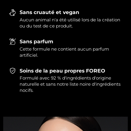
Singapour
Livraison estimée
8/13/26
Sans cruauté et vegan
Slovaquie
Livraison estimée
8/11/26
Aucun animal n'a été utilisé lors de la création
ou du test de ce produit.
Slovénie
Livraison estimée
8/11/26
Sans parfum
Afrique du Sud
Livraison estimée
8/19/26
Cette formule ne contient aucun parfum
artificiel.
Corée du Sud
Livraison estimée
8/13/26
Soins de la peau propres FOREO
Espagne
Livraison estimée
8/11/26
Formulé avec 92 % d'ingrédients d'origine
naturelle et sans notre liste noire d'ingrédients
Suède
Livraison estimée
8/11/26
nocifs.
Suisse
Livraison estimée
8/11/26
Taïwan
Livraison estimée
8/16/26
Thaïlande
Livraison estimée
8/15/26