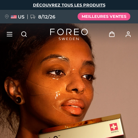
Aller
DÉCOUVREZ TOUS LES PRODUITS
au
contenu
principal
US
8/12/26
MEILLEURES VENTES
NOUVEAU
Se connecter
Langue
BREAKING NEWS
Profil de l'utilisateur
English
Deutsch
Español
Mes appareils
FAQ™ Pure Beauty-Tech Elixir
Français
Italiano
Português
Mes commandes
Polski
Svenska
Русский
Türkçe
简体中文
繁體中文
Mes adresses
issa™ Teeth Whitening Set
Mes abonnements