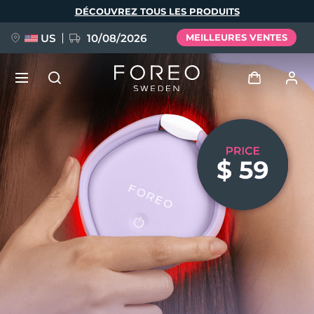
Aller
DÉCOUVREZ TOUS LES PRODUITS
au
contenu
principal
US
10/08/2026
MEILLEURES VENTES
NOUVEAU
Se connecter
Langue
BREAKING NEWS
Profil de l'utilisateur
English
Deutsch
Español
Mes appareils
FAQ™ Pure Beauty-Tech Elixir
Français
Italiano
Português
Mes commandes
Polski
Svenska
Русский
Türkçe
简体中文
繁體中文
Mes adresses
issa™ Teeth Whitening Set
Mes abonnements