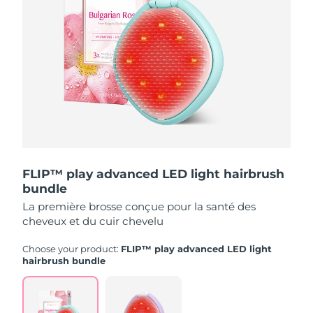
Turquie
Livraison estimée
10/08/2026
Émirats arabes unis
Livraison estimée
10/08/2026
Royaume-Uni
Livraison estimée
09/08/2026
États-Unis
Livraison estimée
10/08/2026
Ouzbékistan
Livraison estimée
14/08/2026
FLIP™ play advanced LED light hairbrush
bundle
Viêt Nam
Livraison estimée
15/08/2026
La première brosse conçue pour la santé des
cheveux et du cuir chevelu
Choose your product:
FLIP™ play advanced LED light
hairbrush bundle