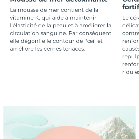
forti
La mousse de mer contient de la
R.A.S. chinoise de
vitamine K, qui aide à maintenir
Le cér
Livraison estimée
8/11/26
Macao
l'élasticité de la peau et à améliorer la
délica
circulation sanguine. Par conséquent,
contre
Malaisie
Livraison estimée
8/12/26
elle dégonfle le contour de l'œil et
renfo
améliore les cernes tenaces.
causés
Malte
Livraison estimée
8/9/26
repulp
renfor
Mexique
Livraison estimée
8/13/26
ridule
Monaco
Livraison estimée
8/10/26
Pays-Bas
Livraison estimée
8/9/26
Nouvelle-Zélande
Livraison estimée
8/9/26
Norvège
Livraison estimée
8/9/26
Oman
Livraison estimée
8/12/26