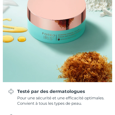
Philippines
Livraison estimée
8/12/26
Pologne
Livraison estimée
8/10/26
Portugal
Livraison estimée
8/9/26
Porto Rico
Livraison estimée
8/11/26
Qatar
Livraison estimée
8/10/26
La Réunion
Livraison estimée
8/14/26
Roumanie
Livraison estimée
8/9/26
Testé par des dermatologues
Russie
Livraison estimée
8/17/26
Pour une sécurité et une efficacité optimales.
Convient à tous les types de peau.
Arabie saoudite
Livraison estimée
8/10/26