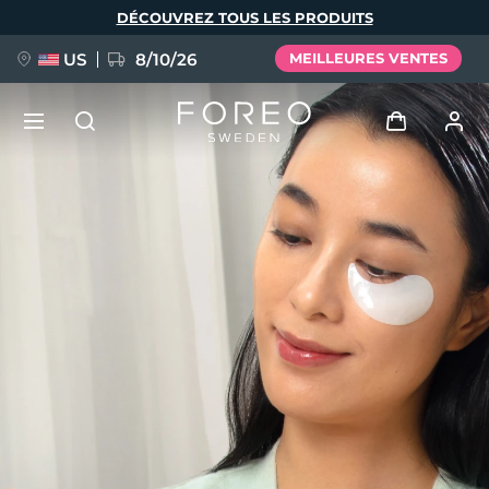
Aller
DÉCOUVREZ TOUS LES PRODUITS
au
contenu
principal
US
8/10/26
MEILLEURES VENTES
NOUVEAU
Se connecter
Langue
BREAKING NEWS
Profil de l'utilisateur
English
Deutsch
Español
Mes appareils
FAQ™ Pure Beauty-Tech Elixir
Français
Italiano
Português
Mes commandes
Polski
Svenska
Русский
Türkçe
简体中文
繁體中文
Mes adresses
issa™ Teeth Whitening Set
Mes abonnements