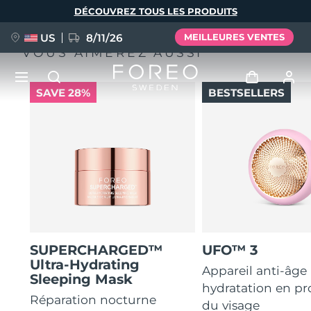
Aller
DÉCOUVREZ TOUS LES PRODUITS
au
contenu
principal
US
8/11/26
MEILLEURES VENTES
VOUS AIMEREZ AUSSI
SAVE 28%
BESTSELLERS
NOUVEAU
Se connecter
Langue
BREAKING NEWS
Profil de l'utilisateur
English
Deutsch
Español
Mes appareils
FAQ™ Pure Beauty-Tech Elixir
Français
Italiano
Português
Mes commandes
Polski
Svenska
Русский
SUPERCHARGED™
UFO™ 3
Ultra-Hydrating
Türkçe
简体中文
繁體中文
Mes adresses
Appareil anti-âge
Sleeping Mask
hydratation en p
issa™ Teeth Whitening Set
Réparation nocturne
du visage
Mes abonnements