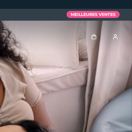
MEILLEURES VENTES
Se connecter
Profil de l'utilisateur
Mes appareils
Mes commandes
Mes adresses
Mes abonnements