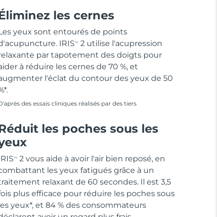
Éliminez les cernes
Les yeux sont entourés de points
d'acupuncture. IRIS
2 utilise l'acupression
TM
relaxante par tapotement des doigts pour
aider à réduire les cernes de 70 %, et
augmenter l'éclat du contour des yeux de 50
%*.
D'après des essais cliniques réalisés par des tiers
Réduit les poches sous les
yeux
IRIS
2 vous aide à avoir l'air bien reposé, en
TM
combattant les yeux fatigués grâce à un
traitement relaxant de 60 secondes. Il est 3,5
fois plus efficace pour réduire les poches sous
les yeux*, et 84 % des consommateurs
déclarent avoir un regard plus frais.