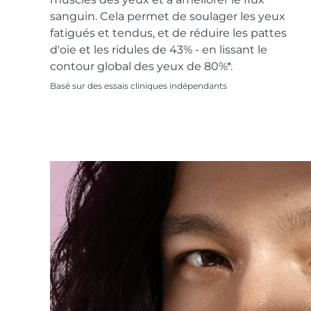
Soins de la peau KIWI™
All acne treatment devices
All revitalizing eye massagers
Serum
issa™ Teeth Whitening Gel
sanguin. Cela permet de soulager les yeux
Advanced pore care essentials
For healthy hair
18% PAP
fatigués et tendus, et de réduire les pattes
d'oie et les ridules de 43% - en lissant le
Cosmétiques
Hommes
contour global des yeux de 80%*.
Basé sur des essais cliniques indépendants
Acheter tout
FOREO APP
À PROPROS