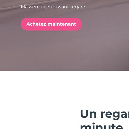
Masseur rajeunissant regard
issa™ Teeth Whitening Set
Achetez maintenant
FAQ™ Dual LED Panel
POPULAIRE
Offres spéciales
Bestsellers
Un regar
minute.