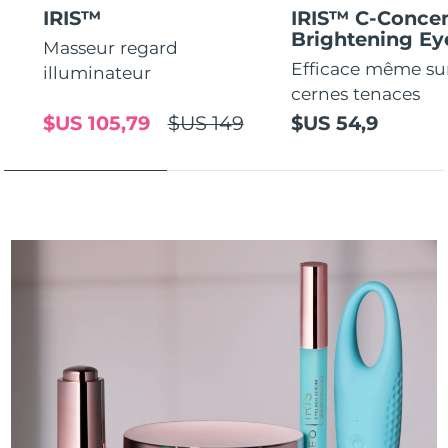
IRIS™
IRIS™ C-Concen
Brightening E
Masseur regard
Efficace même sur
illuminateur
cernes tenaces
$US 105,79
$US 149
$US 54,9