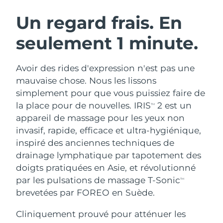
ROUTINE DE BEAUTÉ SUÉDOISE
Autriche
Livraison estimée
8/8/26
Un regard frais. En
seulement 1 minute.
Bahreïn
Livraison estimée
8/9/26
Nettoyage du visage
Lifting
Belgique
Livraison estimée
8/8/26
Avoir des rides d'expression n'est pas une
LUNA™ 4 coffret
BEAR™ 2 coffret
mauvaise chose. Nous les lissons
Bermudes
Livraison estimée
8/14/26
Anti-aging massage
Microcurrent toning
simplement pour que vous puissiez faire de
la place pour de nouvelles. IRIS
2 est un
TM
Bosnie-Herzégovine
Livraison estimée
8/11/26
appareil de massage pour les yeux non
Hydratation
Soin bucco-dentaire
LUNA™ 4 Plus
BEAR™ 2 go
invasif, rapide, efficace et ultra-hygiénique,
Brunei
Livraison estimée
8/13/26
UFO™ 3 coffret
issa™ 4
Massage, LED heating
Microcurrent toning on-the-go
inspiré des anciennes techniques de
FAQ™ TRAITEMENT ANTI-ÂGE
Deep facial hydration
Hybrid silicone sonic toothbrush
drainage lymphatique par tapotement des
Bulgarie
Livraison estimée
8/8/26
doigts pratiquées en Asie, et révolutionné
NEW
LUNA™ 4 Men
BEAR™ 2 eyes & lips
Canada
par les pulsations de massage T-Sonic
Livraison estimée
8/12/26
TM
UFO™ 3 LED
issa™ 4 plus
For men, anti-aging massage
Microcurrent line smoothing device
brevetées par FOREO en Suède.
Near-infrared and red light therapy
Smart hybrid silicone sonic toothbrush
Chili
Livraison estimée
8/12/26
device
Anti-âge
Traitements LED
Cliniquement prouvé pour atténuer les