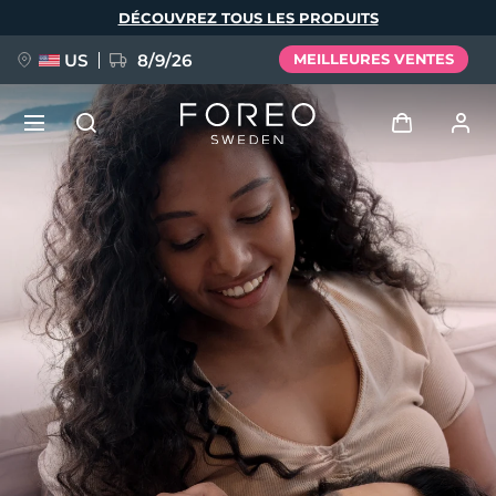
Aller
DÉCOUVREZ TOUS LES PRODUITS
au
contenu
principal
US
8/9/26
MEILLEURES VENTES
NOUVEAU
Se connecter
Langue
BREAKING NEWS
Profil de l'utilisateur
English
Deutsch
Español
Mes appareils
FAQ™ Pure Beauty-Tech Elixir
Français
Italiano
Português
Mes commandes
Polski
Svenska
Русский
Türkçe
简体中文
繁體中文
Mes adresses
issa™ Teeth Whitening Set
Mes abonnements