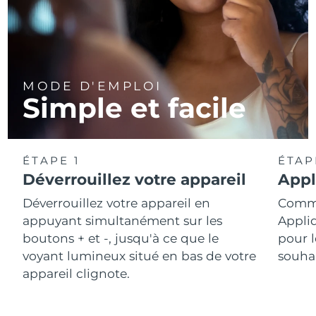
MODE D'EMPLOI
Simple et facile
ÉTAPE 1
ÉTAP
Déverrouillez votre appareil
Appl
Déverrouillez votre appareil en
Comme
appuyant simultanément sur les
Appli
boutons + et -, jusqu'à ce que le
pour l
voyant lumineux situé en bas de votre
souhai
appareil clignote.