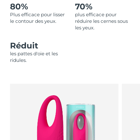
80%
70%
Philippines
Livraison estimée
8/11/26
Plus efficace pour lisser
plus efficace pour
le contour des yeux.
réduire les cernes sous
Pologne
les yeux.
Livraison estimée
8/9/26
Portugal
Livraison estimée
8/8/26
Réduit
les pattes d'oie et les
Porto Rico
Livraison estimée
8/10/26
ridules.
Qatar
Livraison estimée
8/9/26
La Réunion
Livraison estimée
8/13/26
Roumanie
Livraison estimée
8/8/26
Russie
Livraison estimée
8/16/26
Arabie saoudite
Livraison estimée
8/9/26