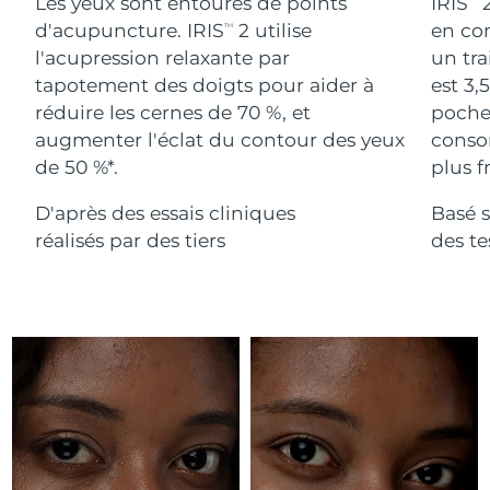
Advanced pore care essentials
Les yeux sont entourés de points
IRIS
2
For healthy hair
18% PAP
Israël
Livraison estimée
8/12/26
d'acupuncture. IRIS
2 utilise
en com
TM
Cosmétiques
Hommes
l'acupression relaxante par
un tra
Italie
Livraison estimée
8/8/26
tapotement des doigts pour aider à
est 3,
réduire les cernes de 70 %, et
poches
Japon
Livraison estimée
8/11/26
augmenter l'éclat du contour des yeux
conso
de 50 %*.
plus fr
Acheter tout
Jersey
Livraison estimée
8/13/26
D'après des essais cliniques
Basé s
Kazakhstan
Livraison estimée
8/10/26
réalisés par des tiers
des t
FOREO APP
Koweït
Livraison estimée
8/8/26
À PROPROS
Lettonie
Livraison estimée
8/8/26
Liban
Livraison estimée
8/9/26
Lituanie
Livraison estimée
8/8/26
Luxembourg
Livraison estimée
8/8/26