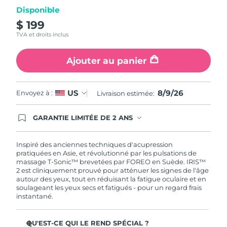
Disponible
Turquie
Livraison estimée
8/9/26
$ 199
TVA et droits inclus
Émirats arabes unis
Livraison estimée
8/9/26
Ajouter au panier
Royaume-Uni
Livraison estimée
8/8/26
États-Unis
Livraison estimée
8/9/26
8/9/26
US
Envoyez à :
Livraison estimée:
Ouzbékistan
Livraison estimée
8/13/26
GARANTIE LIMITÉE DE 2 ANS
En commandant aujourd'hui, vous êtes
automatiquement couverts par la garantie
Viêt Nam
Livraison estimée
8/14/26
FOREO. Cela signifie que si vous rencontrez des
Inspiré des anciennes techniques d'acupression
problèmes avec votre appareil pendant les 2 ans
pratiquées en Asie, et révolutionné par les pulsations de
de garantie limitée, FOREO vous remplace ce
massage T-Sonic™ brevetées par FOREO en Suède. IRIS™
dernier gratuitement.
2 est cliniquement prouvé pour atténuer les signes de l'âge
autour des yeux, tout en réduisant la fatigue oculaire et en
soulageant les yeux secs et fatigués - pour un regard frais
instantané.
QU'EST-CE QUI LE REND SPÉCIAL ?