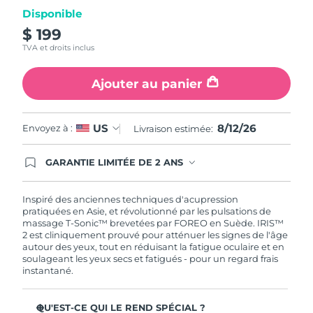
même
page.
Disponible
Turquie
Livraison estimée
8/12/26
$ 199
TVA et droits inclus
Émirats arabes unis
Livraison estimée
8/12/26
Ajouter au panier
Royaume-Uni
Livraison estimée
8/11/26
États-Unis
Livraison estimée
8/12/26
8/12/26
US
Envoyez à :
Livraison estimée:
Ouzbékistan
Livraison estimée
8/16/26
GARANTIE LIMITÉE DE 2 ANS
En commandant aujourd'hui, vous êtes
automatiquement couverts par la garantie
Viêt Nam
Livraison estimée
8/17/26
FOREO. Cela signifie que si vous rencontrez des
Inspiré des anciennes techniques d'acupression
problèmes avec votre appareil pendant les 2 ans
pratiquées en Asie, et révolutionné par les pulsations de
de garantie limitée, FOREO vous remplace ce
massage T-Sonic™ brevetées par FOREO en Suède. IRIS™
dernier gratuitement.
2 est cliniquement prouvé pour atténuer les signes de l'âge
autour des yeux, tout en réduisant la fatigue oculaire et en
soulageant les yeux secs et fatigués - pour un regard frais
instantané.
QU'EST-CE QUI LE REND SPÉCIAL ?