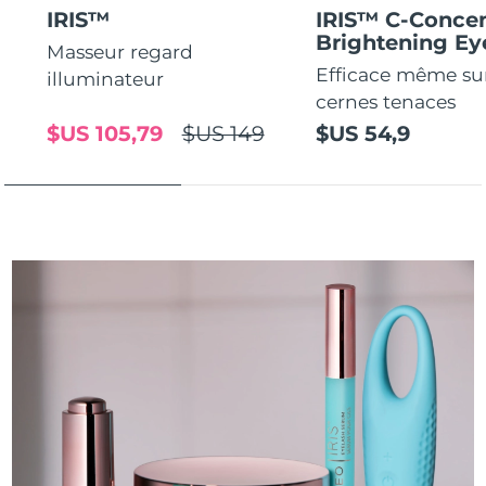
IRIS™
IRIS™ C-Concen
Brightening E
Masseur regard
Efficace même sur
illuminateur
cernes tenaces
$US 105,79
$US 149
$US 54,9