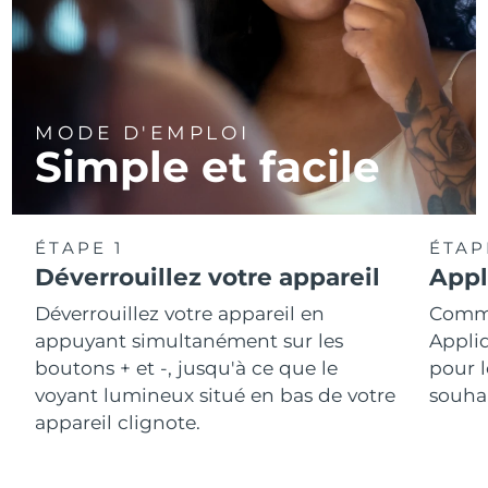
MODE D'EMPLOI
Simple et facile
ÉTAPE 1
ÉTAP
Déverrouillez votre appareil
Appl
Déverrouillez votre appareil en
Comme
appuyant simultanément sur les
Appli
boutons + et -, jusqu'à ce que le
pour l
voyant lumineux situé en bas de votre
souhai
appareil clignote.