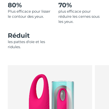
80%
70%
Philippines
Livraison estimée
8/14/26
Plus efficace pour lisser
plus efficace pour
le contour des yeux.
réduire les cernes sous
Pologne
les yeux.
Livraison estimée
8/12/26
Portugal
Livraison estimée
8/11/26
Réduit
les pattes d'oie et les
Porto Rico
Livraison estimée
8/13/26
ridules.
Qatar
Livraison estimée
8/12/26
La Réunion
Livraison estimée
8/16/26
Roumanie
Livraison estimée
8/11/26
Russie
Livraison estimée
8/19/26
Arabie saoudite
Livraison estimée
8/12/26