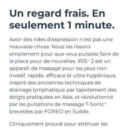
ROUTINE DE BEAUTÉ SUÉDOISE
Autriche
Livraison estimée
8/11/26
Un regard frais. En
seulement 1 minute.
Bahreïn
Livraison estimée
8/12/26
Nettoyage du visage
Lifting
Belgique
Livraison estimée
8/11/26
Avoir des rides d'expression n'est pas une
LUNA™ 4 coffret
BEAR™ 2 coffret
mauvaise chose. Nous les lissons
Bermudes
Livraison estimée
8/17/26
Anti-aging massage
Microcurrent toning
simplement pour que vous puissiez faire de
la place pour de nouvelles. IRIS
2 est un
TM
Bosnie-Herzégovine
Livraison estimée
8/14/26
appareil de massage pour les yeux non
Hydratation
Soin bucco-dentaire
LUNA™ 4 Plus
BEAR™ 2 go
invasif, rapide, efficace et ultra-hygiénique,
Brunei
Livraison estimée
8/16/26
UFO™ 3 coffret
issa™ 4
Massage, LED heating
Microcurrent toning on-the-go
inspiré des anciennes techniques de
FAQ™ TRAITEMENT ANTI-ÂGE
Deep facial hydration
Hybrid silicone sonic toothbrush
drainage lymphatique par tapotement des
Bulgarie
Livraison estimée
8/11/26
doigts pratiquées en Asie, et révolutionné
NEW
LUNA™ 4 Men
BEAR™ 2 eyes & lips
Canada
par les pulsations de massage T-Sonic
Livraison estimée
8/15/26
TM
UFO™ 3 LED
issa™ 4 plus
For men, anti-aging massage
Microcurrent line smoothing device
brevetées par FOREO en Suède.
Near-infrared and red light therapy
Smart hybrid silicone sonic toothbrush
Chili
Livraison estimée
8/15/26
device
Anti-âge
Traitements LED
Cliniquement prouvé pour atténuer les