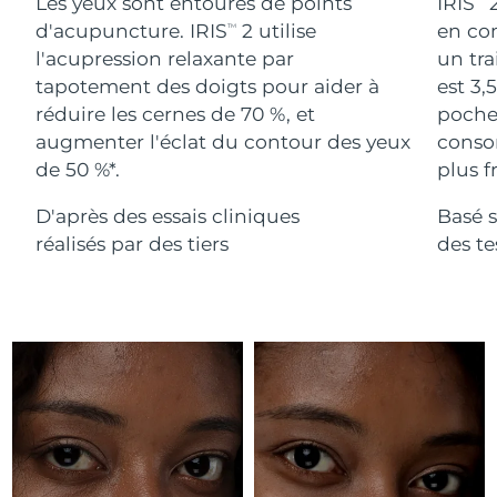
Advanced pore care essentials
Les yeux sont entourés de points
IRIS
2
For healthy hair
18% PAP
Israël
Livraison estimée
8/15/26
d'acupuncture. IRIS
2 utilise
en com
TM
Cosmétiques
Hommes
l'acupression relaxante par
un tra
Italie
Livraison estimée
8/11/26
tapotement des doigts pour aider à
est 3,
réduire les cernes de 70 %, et
poches
Japon
Livraison estimée
8/14/26
augmenter l'éclat du contour des yeux
conso
de 50 %*.
plus fr
Acheter tout
Jersey
Livraison estimée
8/16/26
D'après des essais cliniques
Basé s
Kazakhstan
Livraison estimée
8/13/26
réalisés par des tiers
des t
FOREO APP
Koweït
Livraison estimée
8/11/26
À PROPROS
Lettonie
Livraison estimée
8/11/26
Liban
Livraison estimée
8/12/26
Lituanie
Livraison estimée
8/11/26
Luxembourg
Livraison estimée
8/11/26