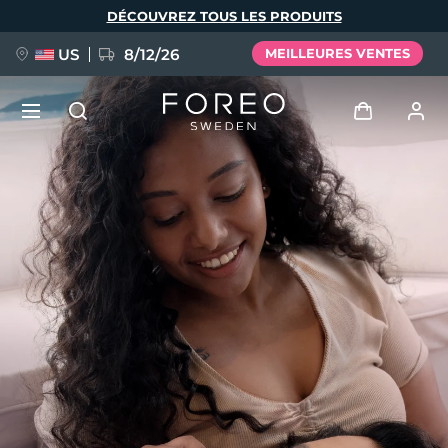
Aller
DÉCOUVREZ TOUS LES PRODUITS
au
contenu
principal
US
8/12/26
MEILLEURES VENTES
NOUVEAU
Se connecter
Langue
BREAKING NEWS
Profil de l'utilisateur
English
Deutsch
Español
Mes appareils
FAQ™ Pure Beauty-Tech Elixir
Français
Italiano
Português
Mes commandes
Polski
Svenska
Русский
Türkçe
简体中文
繁體中文
Mes adresses
issa™ Teeth Whitening Set
Mes abonnements