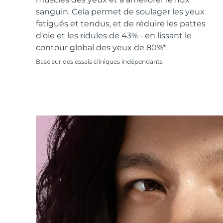
Soins de la peau KIWI™
All acne treatment devices
All revitalizing eye massagers
Serum
issa™ Teeth Whitening Gel
sanguin. Cela permet de soulager les yeux
Advanced pore care essentials
For healthy hair
18% PAP
fatigués et tendus, et de réduire les pattes
d'oie et les ridules de 43% - en lissant le
Cosmétiques
Hommes
contour global des yeux de 80%*.
Basé sur des essais cliniques indépendants
Acheter tout
FOREO APP
À PROPROS