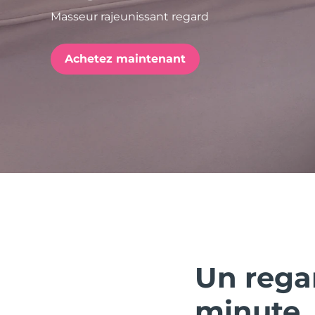
Masseur rajeunissant regard
issa™ Teeth Whitening Set
Achetez maintenant
FAQ™ Dual LED Panel
POPULAIRE
Offres spéciales
Bestsellers
Un regar
minute.