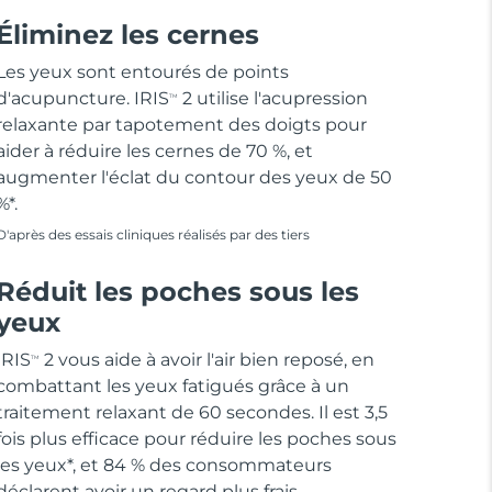
Éliminez les cernes
Les yeux sont entourés de points
d'acupuncture. IRIS
2 utilise l'acupression
TM
relaxante par tapotement des doigts pour
aider à réduire les cernes de 70 %, et
augmenter l'éclat du contour des yeux de 50
%*.
D'après des essais cliniques réalisés par des tiers
Réduit les poches sous les
yeux
IRIS
2 vous aide à avoir l'air bien reposé, en
TM
combattant les yeux fatigués grâce à un
traitement relaxant de 60 secondes. Il est 3,5
fois plus efficace pour réduire les poches sous
les yeux*, et 84 % des consommateurs
déclarent avoir un regard plus frais.