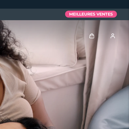
MEILLEURES VENTES
Se connecter
Profil de l'utilisateur
Mes appareils
Mes commandes
Mes adresses
Mes abonnements