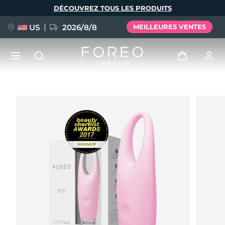
Aller
DÉCOUVREZ TOUS LES PRODUITS
au
contenu
principal
US
2026/8/8
MEILLEURES VENTES
NOUVEAU
Se connecter
Langue
BREAKING NEWS
Profil de l'utilisateur
English
Deutsch
Español
Mes appareils
FAQ™ Pure Beauty-Tech Elixir
Français
Italiano
Português
Mes commandes
Polski
Svenska
Русский
Türkçe
简体中文
繁體中文
Mes adresses
issa™ Teeth Whitening Set
Mes abonnements