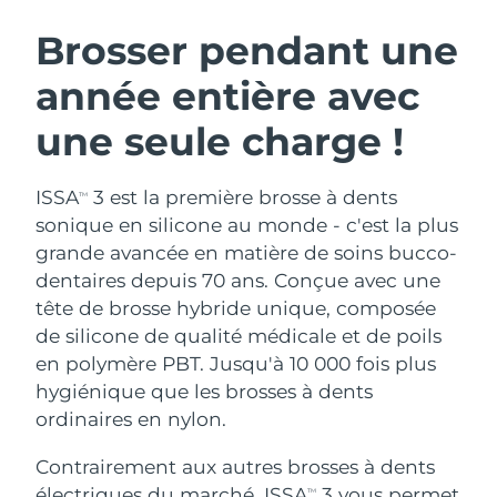
ROUTINE DE BEAUTÉ SUÉDOISE
Autriche
Livraison estimée
8/10/26
Brosser pendant une
année entière avec
Bahreïn
Livraison estimée
8/11/26
une seule charge !
Nettoyage du visage
Lifting
Belgique
Livraison estimée
8/10/26
LUNA™ 4 coffret
BEAR™ 2 coffret
Bermudes
Livraison estimée
8/16/26
ISSA
3 est la première brosse à dents
TM
Anti-aging massage
Microcurrent toning
sonique en silicone au monde - c'est la plus
Bosnie-Herzégovine
Livraison estimée
8/13/26
grande avancée en matière de soins bucco-
Hydratation
Soin bucco-dentaire
dentaires depuis 70 ans. Conçue avec une
LUNA™ 4 Plus
BEAR™ 2 go
Brunei
Livraison estimée
8/15/26
UFO™ 3 coffret
issa™ 4
tête de brosse hybride unique, composée
Massage, LED heating
Microcurrent toning on-the-go
FAQ™ TRAITEMENT ANTI-ÂGE
de silicone de qualité médicale et de poils
Deep facial hydration
Hybrid silicone sonic toothbrush
Bulgarie
Livraison estimée
8/10/26
en polymère PBT. Jusqu'à 10 000 fois plus
NEW
hygiénique que les brosses à dents
LUNA™ 4 Men
BEAR™ 2 eyes & lips
Canada
Livraison estimée
8/14/26
UFO™ 3 LED
issa™ 4 plus
ordinaires en nylon.
For men, anti-aging massage
Microcurrent line smoothing device
Near-infrared and red light therapy
Smart hybrid silicone sonic toothbrush
Chili
Livraison estimée
8/14/26
device
Anti-âge
Traitements LED
Contrairement aux autres brosses à dents
électriques du marché, ISSA
3 vous permet
TM