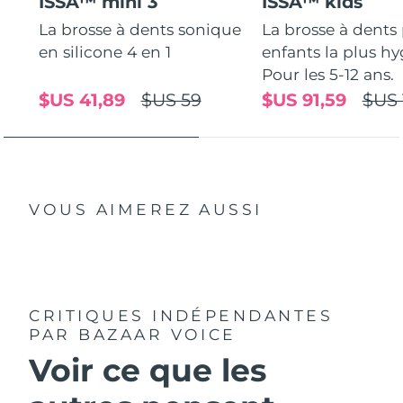
ISSA™ mini 3
ISSA™ kids
La brosse à dents sonique
La brosse à dents
Philippines
Livraison estimée
8/13/26
en silicone 4 en 1
enfants la plus hy
Pour les 5-12 ans.
Pologne
Livraison estimée
8/11/26
$US 41,89
$US 59
$US 91,59
$US 
Portugal
Livraison estimée
8/10/26
Porto Rico
Livraison estimée
8/12/26
Qatar
Livraison estimée
8/11/26
VOUS AIMEREZ AUSSI
La Réunion
Livraison estimée
8/15/26
Roumanie
Livraison estimée
8/10/26
CRITIQUES INDÉPENDANTES
Russie
PAR BAZAAR VOICE
Livraison estimée
8/18/26
Voir ce que les
Arabie saoudite
Livraison estimée
8/11/26