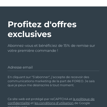
Profitez d'offres
exclusives
Abonnez-vous et bénéficiez de 15% de remise sur
votre première commande !
Adresse email
En cliquant sur "S'abonner", j'accepte de recevoir des
communications marketing de la part de FOREO. Je sais
que je peux me désinscrire à tout moment.
Ce site web est protégé par reCAPTCHA et
la politique de
confidentialité
et
les conditions d'utilisation
de Google