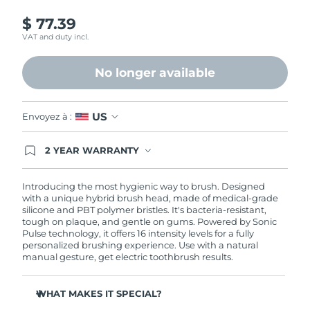
Advanced pore care essentials
For healthy hair
18% PAP
Israël
Livraison estimée
8/14/26
$ 77.39
Cosmétiques
Hommes
VAT and duty incl.
Italie
Livraison estimée
8/10/26
No longer available
Japon
Livraison estimée
8/13/26
Acheter tout
Jersey
Livraison estimée
8/15/26
US
Envoyez à :
Kazakhstan
Livraison estimée
8/12/26
2 YEAR WARRANTY
Ordering today registers you for full FOREO
FOREO APP
warranty coverage. This means if you experience
Koweït
Livraison estimée
8/10/26
issues within 2-year of purchase, FOREO will
Introducing the most hygienic way to brush. Designed
À PROPROS
replace your product free of charge.
with a unique hybrid brush head, made of medical-grade
silicone and PBT polymer bristles. It's bacteria-resistant,
Lettonie
Livraison estimée
8/10/26
tough on plaque, and gentle on gums. Powered by Sonic
Pulse technology, it offers 16 intensity levels for a fully
Liban
Livraison estimée
8/11/26
personalized brushing experience. Use with a natural
manual gesture, get electric toothbrush results.
Lituanie
Livraison estimée
8/10/26
WHAT MAKES IT SPECIAL?
Luxembourg
Livraison estimée
8/10/26