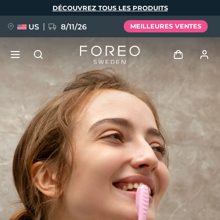
Aller
DÉCOUVREZ TOUS LES PRODUITS
au
contenu
principal
US
8/11/26
MEILLEURES VENTES
NOUVEAU
Se connecter
Langue
BREAKING NEWS
Profil de l'utilisateur
English
Deutsch
Español
Mes appareils
FAQ™ Pure Beauty-Tech Elixir
Français
Italiano
Português
Mes commandes
Polski
Svenska
Русский
Türkçe
简体中文
繁體中文
Mes adresses
issa™ Teeth Whitening Set
Mes abonnements