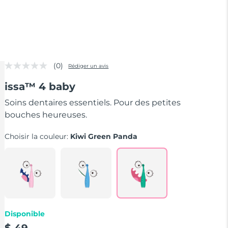
(0)
Rédiger un avis
Aucune
valeur
issa™ 4 baby
de
notation
Lien
Soins dentaires essentiels. Pour des petites
sur
bouches heureuses.
la
même
page.
Choisir la couleur:
Kiwi Green Panda
Disponible
$ 49