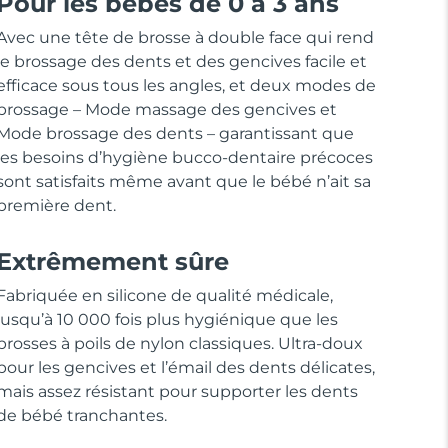
Pour les bébés de 0 à 3 ans
Avec une tête de brosse à double face qui rend
le brossage des dents et des gencives facile et
efficace sous tous les angles, et deux modes de
brossage – Mode massage des gencives et
Mode brossage des dents – garantissant que
les besoins d’hygiène bucco-dentaire précoces
sont satisfaits même avant que le bébé n’ait sa
première dent.
Extrêmement sûre
Fabriquée en silicone de qualité médicale,
jusqu’à 10 000 fois plus hygiénique que les
brosses à poils de nylon classiques. Ultra-doux
pour les gencives et l’émail des dents délicates,
mais assez résistant pour supporter les dents
de bébé tranchantes.