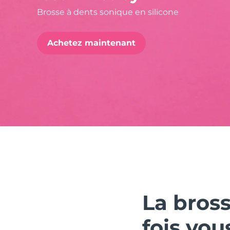
Brosse à dents sonique en silicone
issa™ Teeth Whitening Set
Achetez maintenant
FAQ™ Dual LED Panel
POPULAIRE
Offres spéciales
Bestsellers
La bross
fois vou