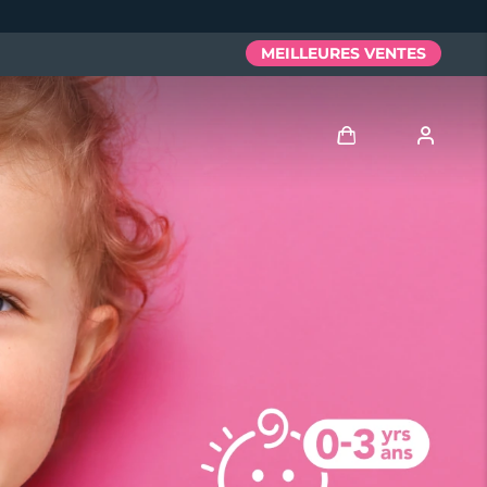
MEILLEURES VENTES
Se connecter
Profil de l'utilisateur
Mes appareils
Mes commandes
Mes adresses
Mes abonnements