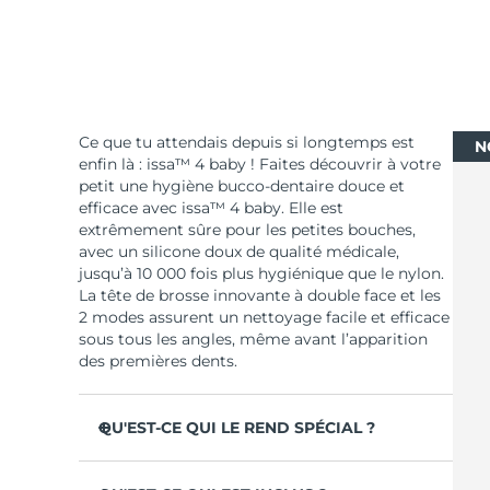
Ce que tu attendais depuis si longtemps est
N
enfin là : issa™ 4 baby ! Faites découvrir à votre
petit une hygiène bucco-dentaire douce et
efficace avec issa™ 4 baby. Elle est
extrêmement sûre pour les petites bouches,
avec un silicone doux de qualité médicale,
jusqu’à 10 000 fois plus hygiénique que le nylon.
La tête de brosse innovante à double face et les
2 modes assurent un nettoyage facile et efficace
sous tous les angles, même avant l’apparition
des premières dents.
QU'EST-CE QUI LE REND SPÉCIAL ?
Elle masse les gencives pour les nettoyer et