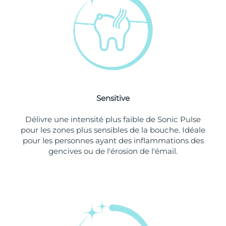
Singapour
Livraison estimée
10/08/2026
Slovaquie
Livraison estimée
08/08/2026
Slovénie
Livraison estimée
08/08/2026
Afrique du Sud
Livraison estimée
16/08/2026
Sensitive
Corée du Sud
Livraison estimée
10/08/2026
Délivre une intensité plus faible de Sonic Pulse
Espagne
Livraison estimée
08/08/2026
pour les zones plus sensibles de la bouche. Idéale
pour les personnes ayant des inflammations des
Suède
Livraison estimée
08/08/2026
gencives ou de l'érosion de l'émail.
Suisse
Livraison estimée
08/08/2026
Taïwan
Livraison estimée
13/08/2026
Thaïlande
Livraison estimée
12/08/2026