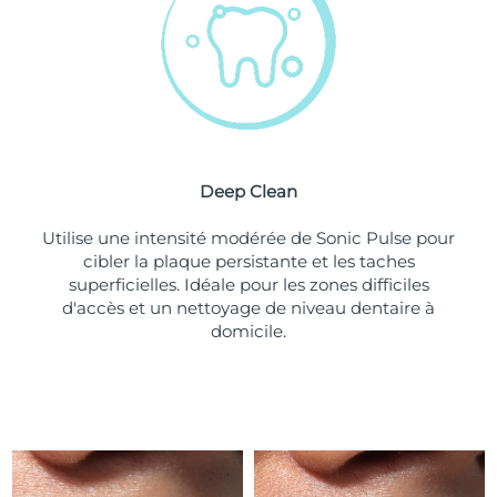
Turquie
Livraison estimée
09/08/2026
Émirats arabes unis
Livraison estimée
09/08/2026
Royaume-Uni
Livraison estimée
08/08/2026
Deep Clean
États-Unis
Livraison estimée
09/08/2026
Utilise une intensité modérée de Sonic Pulse pour
Ouzbékistan
Livraison estimée
13/08/2026
cibler la plaque persistante et les taches
superficielles. Idéale pour les zones difficiles
Viêt Nam
Livraison estimée
14/08/2026
d'accès et un nettoyage de niveau dentaire à
domicile.