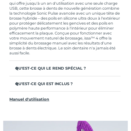
de garantie limitée, FOREO vous remplace ce
qui offre jusqu'à un an d'utilisation avec une seule charge
dernier gratuitement.
USB, cette brosse à dents de nouvelle génération combine
la technologie Sonic Pulse avancée avec un unique tête de
brosse hybride – des poils en silicone ultra doux à l'extérieur
pour protéger délicatement les gencives et des poils en
polymère haute performance à l'intérieur pour éliminer
efficacement la plaque. Conçue pour fonctionner avec
votre mouvement naturel de brossage, issa™ 4 offre la
simplicité du brossage manuel avec les résultats d'une
brosse à dents électrique. Le soin dentaire n'a jamais été
aussi facile.
QU'EST-CE QUI LE REND SPÉCIAL ?
Cliniquement prouvée pour améliorer l'hygiène
dentaire globale de +140 % en seulement 1 mois.
QU'EST-CE QUI EST INCLUS ?
Cliniquement prouvée pour éliminer 30 % de plaque en
issa™ 4
plus qu'une brosse à dents manuelle ordinaire.
Manuel d'utilisation
Câble de charge USB
Cliniquement prouvée pour réduire la gingivite.
Étui de voyage
La tête de brosse hybride dure 2 fois plus longtemps – il
suffit de la remplacer tous les 6 mois.
Guide de démarrage rapide
3 modes de brossage : Deep Clean, Whitening &
Manuel d'issa™
Sensitive.