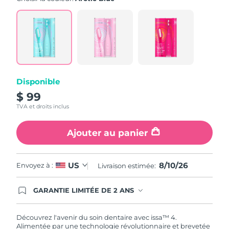
note
moyenne.
Read
5
Reviews.
Lien
sur
la
même
page.
Disponible
$ 99
TVA et droits inclus
Ajouter au panier
8/10/26
US
Envoyez à :
Livraison estimée:
GARANTIE LIMITÉE DE 2 ANS
En commandant aujourd'hui, vous êtes
automatiquement couverts par la garantie
FOREO. Cela signifie que si vous rencontrez des
Découvrez l'avenir du soin dentaire avec issa™ 4.
problèmes avec votre appareil pendant les 2 ans
Alimentée par une technologie révolutionnaire et brevetée