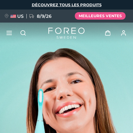
Aller
DÉCOUVREZ TOUS LES PRODUITS
au
contenu
principal
US
8/9/26
MEILLEURES VENTES
NOUVEAU
Se connecter
Langue
BREAKING NEWS
Profil de l'utilisateur
English
Deutsch
Español
Mes appareils
FAQ™ Pure Beauty-Tech Elixir
Français
Italiano
Português
Mes commandes
Polski
Svenska
Русский
Türkçe
简体中文
繁體中文
Mes adresses
issa™ Teeth Whitening Set
Mes abonnements