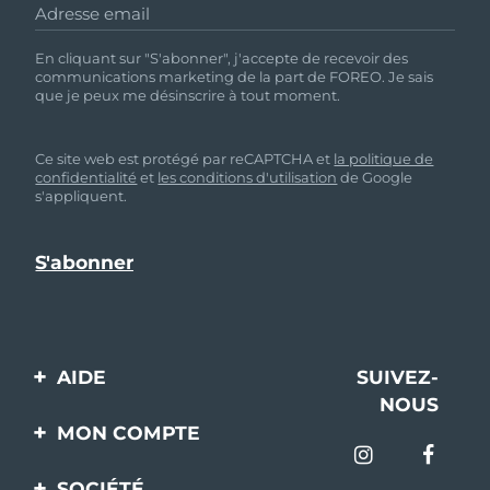
Adresse email
En cliquant sur "S'abonner", j'accepte de recevoir des
communications marketing de la part de FOREO. Je sais
que je peux me désinscrire à tout moment.
Ce site web est protégé par reCAPTCHA et
la politique de
confidentialité
et
les conditions d'utilisation
de Google
s'appliquent.
AIDE
SUIVEZ-
NOUS
Contactez-nous
MON COMPTE
Commandes et
Enregistrement produit
livraisons
SOCIÉTÉ