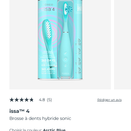
4.8
(5)
Rédiger un avis
4.8
étoiles
issa™ 4
sur
5,
Brosse à dents hybride sonic
valeur
de
la
Choisir la couleur:
Arctic Blue