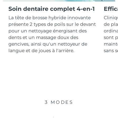
Soin dentaire complet 4-en-1
Effi
R.A.S. chinoise de
Livraison estimée
10/08/2026
La tête de brosse hybride innovante
Clini
Macao
présente 2 types de poils sur le devant
de pl
Malaisie
Livraison estimée
11/08/2026
pour un nettoyage énergisant des
ordina
dents et un massage doux des
sont p
Malte
Livraison estimée
08/08/2026
gencives, ainsi qu'un nettoyeur de
mainte
langue et de joues à l'arrière.
sans se
Mexique
Livraison estimée
12/08/2026
Monaco
Livraison estimée
09/08/2026
Pays-Bas
Livraison estimée
08/08/2026
Nouvelle-Zélande
Livraison estimée
08/08/2026
3 MODES
Norvège
Livraison estimée
08/08/2026
Oman
Livraison estimée
11/08/2026