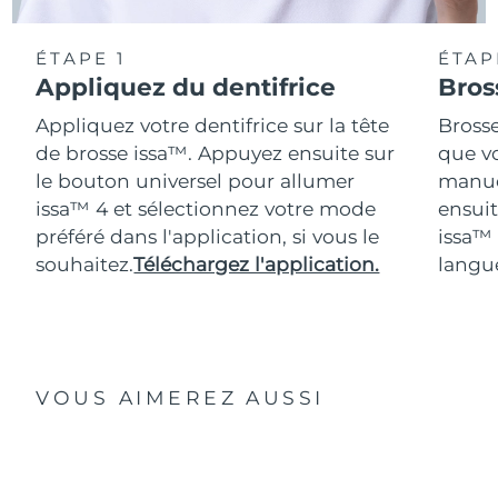
ÉTAPE 1
ÉTAP
Appliquez du dentifrice
Bros
Appliquez votre dentifrice sur la tête
Bross
de brosse issa™. Appuyez ensuite sur
que vo
le bouton universel pour allumer
manue
issa™ 4 et sélectionnez votre mode
ensuit
préféré dans l'application, si vous le
issa™
souhaitez.
Téléchargez l'application.
langue
VOUS AIMEREZ AUSSI