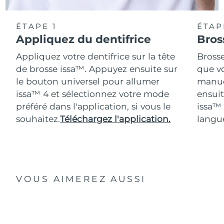
ÉTAPE 1
ÉTAP
Appliquez du dentifrice
Bros
Appliquez votre dentifrice sur la tête
Bross
de brosse issa™. Appuyez ensuite sur
que vo
le bouton universel pour allumer
manue
issa™ 4 et sélectionnez votre mode
ensuit
préféré dans l'application, si vous le
issa™
souhaitez.
Téléchargez l'application.
langue
VOUS AIMEREZ AUSSI