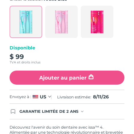
value.
Read
5
Reviews.
Same
page
link.
Disponible
$ 99
TVA et droits inclus
Ajouter au panier
8/11/26
US
Envoyez à :
Livraison estimée:
GARANTIE LIMITÉE DE 2 ANS
En commandant aujourd'hui, vous êtes
automatiquement couverts par la garantie
FOREO. Cela signifie que si vous rencontrez des
Découvrez l'avenir du soin dentaire avec issa™ 4.
problèmes avec votre appareil pendant les 2 ans
Alimentée par une technologie révolutionnaire et brevetée