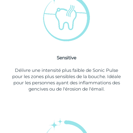
Singapour
Livraison estimée
8/11/26
Slovaquie
Livraison estimée
8/9/26
Slovénie
Livraison estimée
8/9/26
Afrique du Sud
Livraison estimée
8/17/26
Sensitive
Corée du Sud
Livraison estimée
8/11/26
Délivre une intensité plus faible de Sonic Pulse
Espagne
Livraison estimée
8/9/26
pour les zones plus sensibles de la bouche. Idéale
pour les personnes ayant des inflammations des
Suède
Livraison estimée
8/9/26
gencives ou de l'érosion de l'émail.
Suisse
Livraison estimée
8/9/26
Taïwan
Livraison estimée
8/14/26
Thaïlande
Livraison estimée
8/13/26