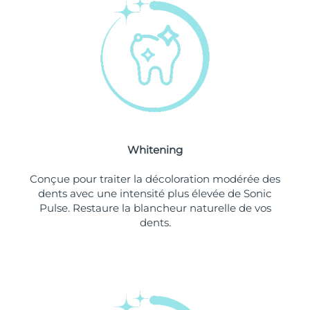
Philippines
Livraison estimée
8/12/26
Pologne
Livraison estimée
8/10/26
Portugal
Livraison estimée
8/9/26
Porto Rico
Livraison estimée
8/11/26
Whitening
Qatar
Livraison estimée
8/10/26
Conçue pour traiter la décoloration modérée des
La Réunion
Livraison estimée
8/14/26
dents avec une intensité plus élevée de Sonic
Pulse. Restaure la blancheur naturelle de vos
dents.
Roumanie
Livraison estimée
8/9/26
Russie
Livraison estimée
8/17/26
Arabie saoudite
Livraison estimée
8/10/26