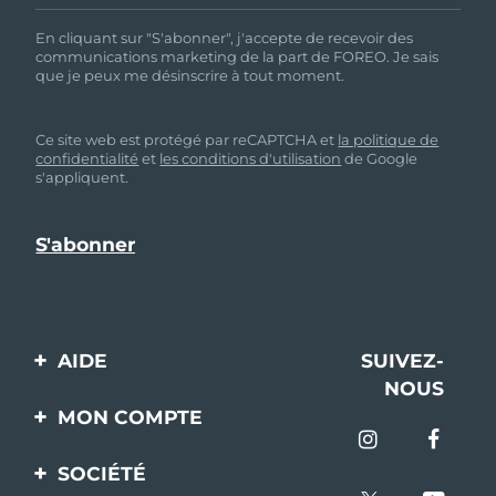
En cliquant sur "S'abonner", j'accepte de recevoir des
communications marketing de la part de FOREO. Je sais
que je peux me désinscrire à tout moment.
Ce site web est protégé par reCAPTCHA et
la politique de
confidentialité
et
les conditions d'utilisation
de Google
s'appliquent.
AIDE
SUIVEZ-
NOUS
Contactez-nous
MON COMPTE
Commandes et
Enregistrement produit
livraisons
SOCIÉTÉ