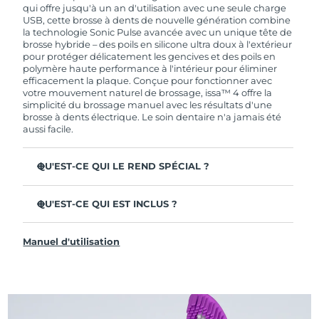
de garantie limitée, FOREO vous remplace ce
qui offre jusqu'à un an d'utilisation avec une seule charge
dernier gratuitement.
USB, cette brosse à dents de nouvelle génération combine
la technologie Sonic Pulse avancée avec un unique tête de
brosse hybride – des poils en silicone ultra doux à l'extérieur
pour protéger délicatement les gencives et des poils en
polymère haute performance à l'intérieur pour éliminer
efficacement la plaque. Conçue pour fonctionner avec
votre mouvement naturel de brossage, issa™ 4 offre la
simplicité du brossage manuel avec les résultats d'une
brosse à dents électrique. Le soin dentaire n'a jamais été
aussi facile.
QU'EST-CE QUI LE REND SPÉCIAL ?
Cliniquement prouvée pour améliorer l'hygiène
dentaire globale de +140 % en seulement 1 mois.
QU'EST-CE QUI EST INCLUS ?
Cliniquement prouvée pour éliminer 30 % de plaque en
issa™ 4
plus qu'une brosse à dents manuelle ordinaire.
Manuel d'utilisation
Câble de charge USB
Cliniquement prouvée pour réduire la gingivite.
Étui de voyage
La tête de brosse hybride dure 2 fois plus longtemps – il
suffit de la remplacer tous les 6 mois.
Guide de démarrage rapide
3 modes de brossage : Deep Clean, Whitening &
Manuel d'issa™
Sensitive.