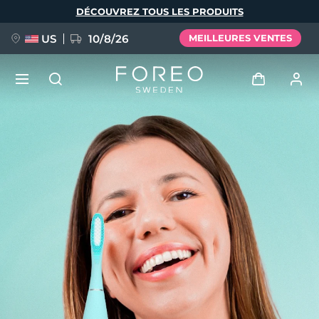
Aller
DÉCOUVREZ TOUS LES PRODUITS
au
contenu
principal
US
10/8/26
MEILLEURES VENTES
NOUVEAU
Se connecter
Langue
BREAKING NEWS
Profil de l'utilisateur
English
Deutsch
Español
Mes appareils
FAQ™ Pure Beauty-Tech Elixir
Français
Italiano
Português
Mes commandes
Polski
Svenska
Русский
Türkçe
简体中文
繁體中文
Mes adresses
issa™ Teeth Whitening Set
Mes abonnements