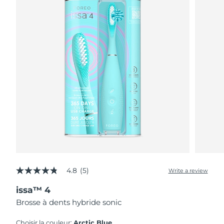
4.8
(5)
Write a review
4.8
out
issa™ 4
of
5
Brosse à dents hybride sonic
stars,
average
rating
Choisir la couleur:
Arctic Blue