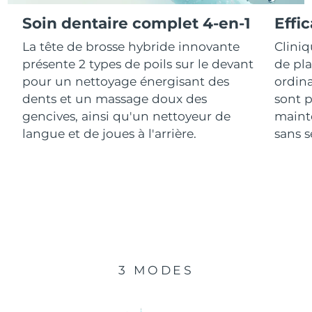
Soin dentaire complet 4-en-1
Effi
R.A.S. chinoise de
Livraison estimée
8/11/26
La tête de brosse hybride innovante
Clini
Macao
présente 2 types de poils sur le devant
de pl
Malaisie
Livraison estimée
8/12/26
pour un nettoyage énergisant des
ordina
dents et un massage doux des
sont p
Malte
Livraison estimée
8/9/26
gencives, ainsi qu'un nettoyeur de
mainte
langue et de joues à l'arrière.
sans se
Mexique
Livraison estimée
8/13/26
Monaco
Livraison estimée
8/10/26
Pays-Bas
Livraison estimée
8/9/26
Nouvelle-Zélande
Livraison estimée
8/9/26
3 MODES
Norvège
Livraison estimée
8/9/26
Oman
Livraison estimée
8/12/26