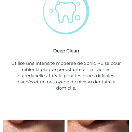
Turquie
Livraison estimée
8/10/26
Émirats arabes unis
Livraison estimée
8/10/26
Royaume-Uni
Livraison estimée
8/9/26
Deep Clean
États-Unis
Livraison estimée
8/10/26
Utilise une intensité modérée de Sonic Pulse pour
Ouzbékistan
Livraison estimée
8/14/26
cibler la plaque persistante et les taches
superficielles. Idéale pour les zones difficiles
Viêt Nam
Livraison estimée
8/15/26
d'accès et un nettoyage de niveau dentaire à
domicile.