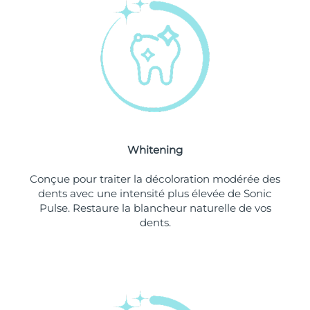
Philippines
Livraison estimée
8/12/26
Pologne
Livraison estimée
8/10/26
Portugal
Livraison estimée
8/9/26
Porto Rico
Livraison estimée
8/11/26
Whitening
Qatar
Livraison estimée
8/10/26
Conçue pour traiter la décoloration modérée des
La Réunion
Livraison estimée
8/14/26
dents avec une intensité plus élevée de Sonic
Pulse. Restaure la blancheur naturelle de vos
dents.
Roumanie
Livraison estimée
8/9/26
Russie
Livraison estimée
8/17/26
Arabie saoudite
Livraison estimée
8/10/26