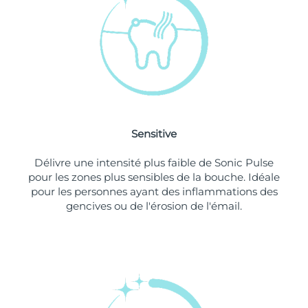
Singapour
Livraison estimée
8/11/26
Slovaquie
Livraison estimée
8/9/26
Slovénie
Livraison estimée
8/9/26
Afrique du Sud
Livraison estimée
8/17/26
Sensitive
Corée du Sud
Livraison estimée
8/11/26
Délivre une intensité plus faible de Sonic Pulse
Espagne
Livraison estimée
8/9/26
pour les zones plus sensibles de la bouche. Idéale
pour les personnes ayant des inflammations des
Suède
Livraison estimée
8/9/26
gencives ou de l'érosion de l'émail.
Suisse
Livraison estimée
8/9/26
Taïwan
Livraison estimée
8/14/26
Thaïlande
Livraison estimée
8/13/26