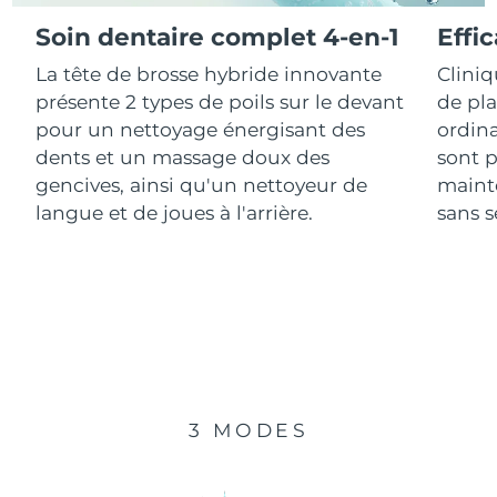
Soin dentaire complet 4-en-1
Effi
R.A.S. chinoise de
Livraison estimée
8/11/26
La tête de brosse hybride innovante
Clini
Macao
présente 2 types de poils sur le devant
de pl
Malaisie
Livraison estimée
8/12/26
pour un nettoyage énergisant des
ordina
dents et un massage doux des
sont p
Malte
Livraison estimée
8/9/26
gencives, ainsi qu'un nettoyeur de
mainte
langue et de joues à l'arrière.
sans se
Mexique
Livraison estimée
8/13/26
Monaco
Livraison estimée
8/10/26
Pays-Bas
Livraison estimée
8/9/26
Nouvelle-Zélande
Livraison estimée
8/9/26
3 MODES
Norvège
Livraison estimée
8/9/26
Oman
Livraison estimée
8/12/26