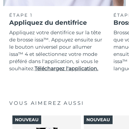
ÉTAPE 1
ÉTAP
Appliquez du dentifrice
Bros
Appliquez votre dentifrice sur la tête
Bross
de brosse issa™. Appuyez ensuite sur
que vo
le bouton universel pour allumer
manue
issa™ 4 et sélectionnez votre mode
ensuit
préféré dans l'application, si vous le
issa™
souhaitez.
Téléchargez l'application.
langue
VOUS AIMEREZ AUSSI
NOUVEAU
NOUVEAU