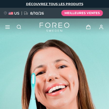
Aller
DÉCOUVREZ TOUS LES PRODUITS
au
contenu
principal
US
8/10/26
MEILLEURES VENTES
NOUVEAU
Se connecter
Langue
BREAKING NEWS
Profil de l'utilisateur
English
Deutsch
Español
Mes appareils
FAQ™ Pure Beauty-Tech Elixir
Français
Italiano
Português
Mes commandes
Polski
Svenska
Русский
Türkçe
简体中文
繁體中文
Mes adresses
issa™ Teeth Whitening Set
Mes abonnements