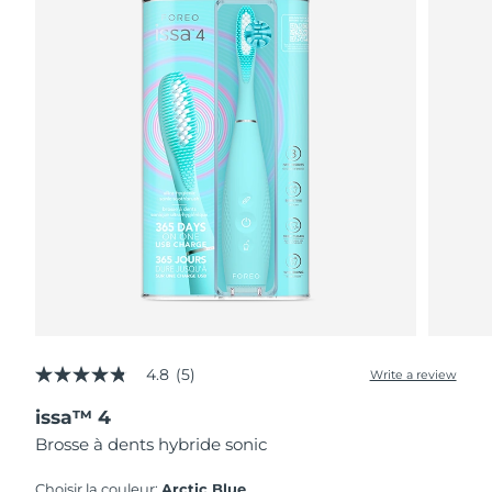
4.8
(5)
Write a review
4.8
out
issa™ 4
of
5
Brosse à dents hybride sonic
stars,
average
rating
Choisir la couleur:
Arctic Blue