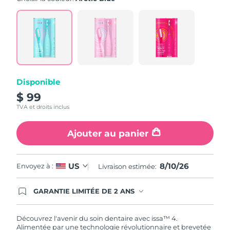
value.
Read
5
Reviews.
Same
page
link.
Disponible
$ 99
TVA et droits inclus
Ajouter au panier
8/10/26
US
Envoyez à :
Livraison estimée:
GARANTIE LIMITÉE DE 2 ANS
En commandant aujourd'hui, vous êtes
automatiquement couverts par la garantie
FOREO. Cela signifie que si vous rencontrez des
Découvrez l'avenir du soin dentaire avec issa™ 4.
problèmes avec votre appareil pendant les 2 ans
Alimentée par une technologie révolutionnaire et brevetée