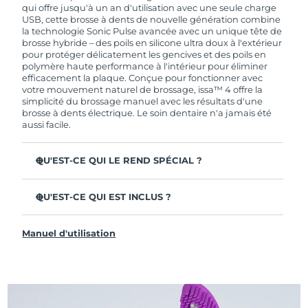
de garantie limitée, FOREO vous remplace ce
qui offre jusqu'à un an d'utilisation avec une seule charge
dernier gratuitement.
USB, cette brosse à dents de nouvelle génération combine
la technologie Sonic Pulse avancée avec un unique tête de
brosse hybride – des poils en silicone ultra doux à l'extérieur
pour protéger délicatement les gencives et des poils en
polymère haute performance à l'intérieur pour éliminer
efficacement la plaque. Conçue pour fonctionner avec
votre mouvement naturel de brossage, issa™ 4 offre la
simplicité du brossage manuel avec les résultats d'une
brosse à dents électrique. Le soin dentaire n'a jamais été
aussi facile.
QU'EST-CE QUI LE REND SPÉCIAL ?
Cliniquement prouvée pour améliorer l'hygiène
dentaire globale de +140 % en seulement 1 mois.
QU'EST-CE QUI EST INCLUS ?
Cliniquement prouvée pour éliminer 30 % de plaque en
issa™ 4
plus qu'une brosse à dents manuelle ordinaire.
Manuel d'utilisation
Câble de charge USB
Cliniquement prouvée pour réduire la gingivite.
Étui de voyage
La tête de brosse hybride dure 2 fois plus longtemps – il
suffit de la remplacer tous les 6 mois.
Guide de démarrage rapide
3 modes de brossage : Deep Clean, Whitening &
Manuel d'issa™
Sensitive.