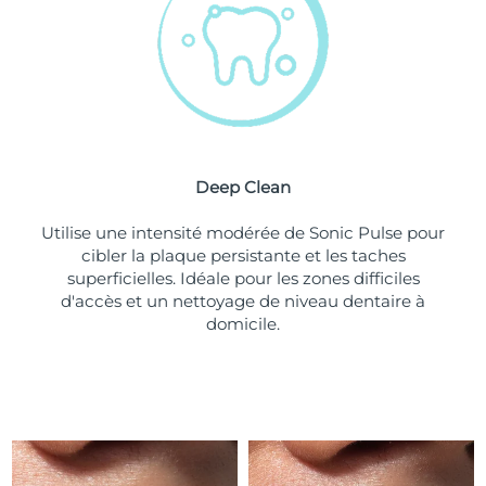
Turquie
Livraison estimée
8/10/26
Émirats arabes unis
Livraison estimée
8/10/26
Royaume-Uni
Livraison estimée
8/9/26
Deep Clean
États-Unis
Livraison estimée
8/10/26
Utilise une intensité modérée de Sonic Pulse pour
Ouzbékistan
Livraison estimée
8/14/26
cibler la plaque persistante et les taches
superficielles. Idéale pour les zones difficiles
Viêt Nam
Livraison estimée
8/15/26
d'accès et un nettoyage de niveau dentaire à
domicile.