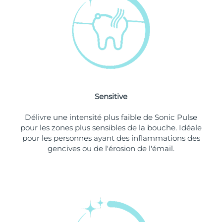
Singapour
Livraison estimée
8/11/26
Slovaquie
Livraison estimée
8/9/26
Slovénie
Livraison estimée
8/9/26
Afrique du Sud
Livraison estimée
8/17/26
Sensitive
Corée du Sud
Livraison estimée
8/11/26
Délivre une intensité plus faible de Sonic Pulse
Espagne
Livraison estimée
8/9/26
pour les zones plus sensibles de la bouche. Idéale
pour les personnes ayant des inflammations des
Suède
Livraison estimée
8/9/26
gencives ou de l'érosion de l'émail.
Suisse
Livraison estimée
8/9/26
Taïwan
Livraison estimée
8/14/26
Thaïlande
Livraison estimée
8/13/26