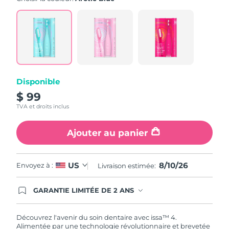
value.
Read
5
Reviews.
Same
page
link.
Disponible
$ 99
TVA et droits inclus
Ajouter au panier
8/10/26
US
Envoyez à :
Livraison estimée:
GARANTIE LIMITÉE DE 2 ANS
En commandant aujourd'hui, vous êtes
automatiquement couverts par la garantie
FOREO. Cela signifie que si vous rencontrez des
Découvrez l'avenir du soin dentaire avec issa™ 4.
problèmes avec votre appareil pendant les 2 ans
Alimentée par une technologie révolutionnaire et brevetée