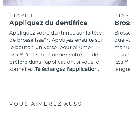
ÉTAPE 1
ÉTAP
Appliquez du dentifrice
Bros
Appliquez votre dentifrice sur la tête
Bross
de brosse issa™. Appuyez ensuite sur
que vo
le bouton universel pour allumer
manue
issa™ 4 et sélectionnez votre mode
ensuit
préféré dans l'application, si vous le
issa™
souhaitez.
Téléchargez l'application.
langue
VOUS AIMEREZ AUSSI