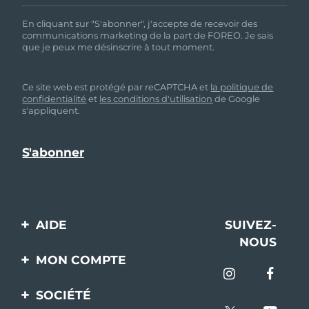
En cliquant sur "S'abonner", j'accepte de recevoir des
communications marketing de la part de FOREO. Je sais
que je peux me désinscrire à tout moment.
Ce site web est protégé par reCAPTCHA et
la politique de
confidentialité
et
les conditions d'utilisation
de Google
s'appliquent.
AIDE
SUIVEZ-
NOUS
Contactez-nous
MON COMPTE
Commandes et
Enregistrement produit
livraisons
SOCIÉTÉ