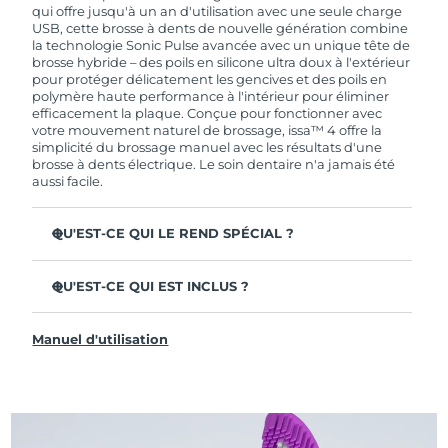
de garantie limitée, FOREO vous remplace ce
qui offre jusqu'à un an d'utilisation avec une seule charge
dernier gratuitement.
USB, cette brosse à dents de nouvelle génération combine
la technologie Sonic Pulse avancée avec un unique tête de
brosse hybride – des poils en silicone ultra doux à l'extérieur
pour protéger délicatement les gencives et des poils en
polymère haute performance à l'intérieur pour éliminer
efficacement la plaque. Conçue pour fonctionner avec
votre mouvement naturel de brossage, issa™ 4 offre la
simplicité du brossage manuel avec les résultats d'une
brosse à dents électrique. Le soin dentaire n'a jamais été
aussi facile.
QU'EST-CE QUI LE REND SPÉCIAL ?
Cliniquement prouvée pour améliorer l'hygiène
dentaire globale de +140 % en seulement 1 mois.
QU'EST-CE QUI EST INCLUS ?
Cliniquement prouvée pour éliminer 30 % de plaque en
issa™ 4
plus qu'une brosse à dents manuelle ordinaire.
Manuel d'utilisation
Câble de charge USB
Cliniquement prouvée pour réduire la gingivite.
Étui de voyage
La tête de brosse hybride dure 2 fois plus longtemps – il
suffit de la remplacer tous les 6 mois.
Guide de démarrage rapide
3 modes de brossage : Deep Clean, Whitening &
Manuel d'issa™
Sensitive.