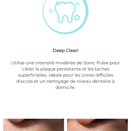
Turquie
Livraison estimée
8/10/26
Émirats arabes unis
Livraison estimée
8/10/26
Royaume-Uni
Livraison estimée
8/9/26
Deep Clean
États-Unis
Livraison estimée
8/10/26
Utilise une intensité modérée de Sonic Pulse pour
Ouzbékistan
Livraison estimée
8/14/26
cibler la plaque persistante et les taches
superficielles. Idéale pour les zones difficiles
Viêt Nam
Livraison estimée
8/15/26
d'accès et un nettoyage de niveau dentaire à
domicile.