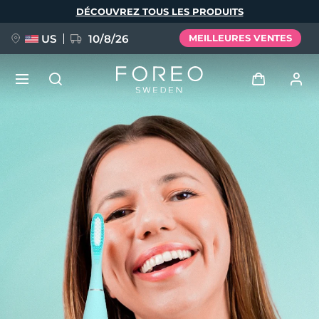
Aller
DÉCOUVREZ TOUS LES PRODUITS
au
contenu
principal
US
10/8/26
MEILLEURES VENTES
NOUVEAU
Se connecter
Langue
BREAKING NEWS
Profil de l'utilisateur
English
Deutsch
Español
Mes appareils
FAQ™ Pure Beauty-Tech Elixir
Français
Italiano
Português
Mes commandes
Polski
Svenska
Русский
Türkçe
简体中文
繁體中文
Mes adresses
issa™ Teeth Whitening Set
Mes abonnements