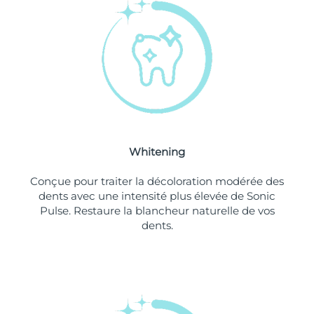
Philippines
Livraison estimée
8/12/26
Pologne
Livraison estimée
8/10/26
Portugal
Livraison estimée
8/9/26
Porto Rico
Livraison estimée
8/11/26
Whitening
Qatar
Livraison estimée
8/10/26
Conçue pour traiter la décoloration modérée des
La Réunion
Livraison estimée
8/14/26
dents avec une intensité plus élevée de Sonic
Pulse. Restaure la blancheur naturelle de vos
dents.
Roumanie
Livraison estimée
8/9/26
Russie
Livraison estimée
8/17/26
Arabie saoudite
Livraison estimée
8/10/26