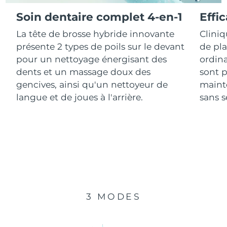
Soin dentaire complet 4-en-1
Effi
R.A.S. chinoise de
Livraison estimée
8/11/26
La tête de brosse hybride innovante
Clini
Macao
présente 2 types de poils sur le devant
de pl
Malaisie
Livraison estimée
8/12/26
pour un nettoyage énergisant des
ordina
dents et un massage doux des
sont p
Malte
Livraison estimée
8/9/26
gencives, ainsi qu'un nettoyeur de
mainte
langue et de joues à l'arrière.
sans se
Mexique
Livraison estimée
8/13/26
Monaco
Livraison estimée
8/10/26
Pays-Bas
Livraison estimée
8/9/26
Nouvelle-Zélande
Livraison estimée
8/9/26
3 MODES
Norvège
Livraison estimée
8/9/26
Oman
Livraison estimée
8/12/26