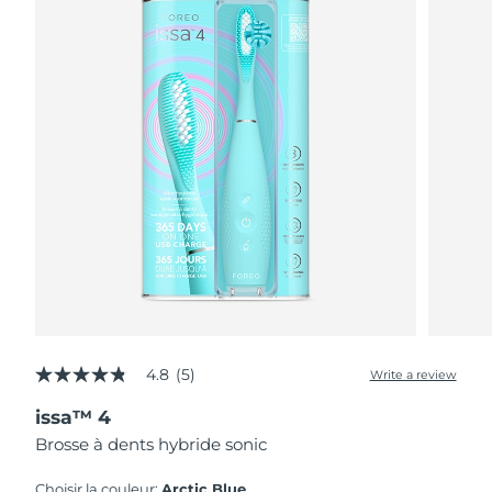
4.8
(5)
Write a review
4.8
out
issa™ 4
of
5
Brosse à dents hybride sonic
stars,
average
rating
Choisir la couleur:
Arctic Blue