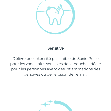
Singapour
Livraison estimée
8/11/26
Slovaquie
Livraison estimée
8/9/26
Slovénie
Livraison estimée
8/9/26
Afrique du Sud
Livraison estimée
8/17/26
Sensitive
Corée du Sud
Livraison estimée
8/11/26
Délivre une intensité plus faible de Sonic Pulse
Espagne
Livraison estimée
8/9/26
pour les zones plus sensibles de la bouche. Idéale
pour les personnes ayant des inflammations des
Suède
Livraison estimée
8/9/26
gencives ou de l'érosion de l'émail.
Suisse
Livraison estimée
8/9/26
Taïwan
Livraison estimée
8/14/26
Thaïlande
Livraison estimée
8/13/26