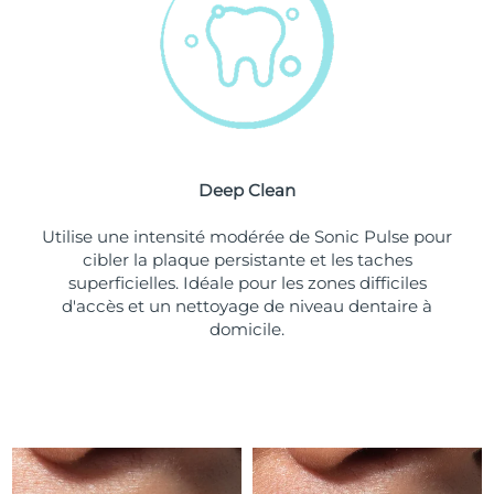
Turquie
Livraison estimée
8/10/26
Émirats arabes unis
Livraison estimée
8/10/26
Royaume-Uni
Livraison estimée
8/9/26
Deep Clean
États-Unis
Livraison estimée
8/10/26
Utilise une intensité modérée de Sonic Pulse pour
Ouzbékistan
Livraison estimée
8/14/26
cibler la plaque persistante et les taches
superficielles. Idéale pour les zones difficiles
Viêt Nam
Livraison estimée
8/15/26
d'accès et un nettoyage de niveau dentaire à
domicile.