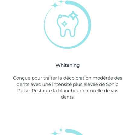
Philippines
Livraison estimée
8/12/26
Pologne
Livraison estimée
8/10/26
Portugal
Livraison estimée
8/9/26
Porto Rico
Livraison estimée
8/11/26
Whitening
Qatar
Livraison estimée
8/10/26
Conçue pour traiter la décoloration modérée des
La Réunion
Livraison estimée
8/14/26
dents avec une intensité plus élevée de Sonic
Pulse. Restaure la blancheur naturelle de vos
dents.
Roumanie
Livraison estimée
8/9/26
Russie
Livraison estimée
8/17/26
Arabie saoudite
Livraison estimée
8/10/26