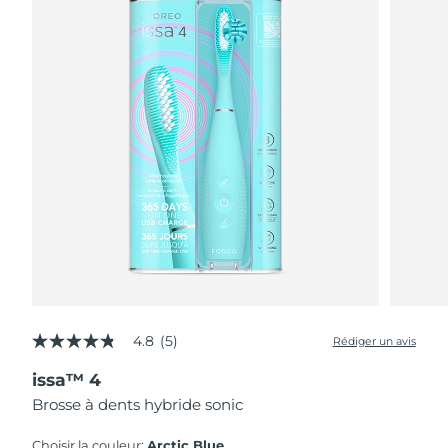
4.8
(5)
Rédiger un avis
4.8
étoiles
issa™ 4
sur
5,
Brosse à dents hybride sonic
valeur
de
la
Choisir la couleur:
Arctic Blue