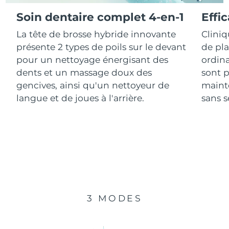
Soin dentaire complet 4-en-1
Effi
R.A.S. chinoise de
Livraison estimée
8/11/26
La tête de brosse hybride innovante
Clini
Macao
présente 2 types de poils sur le devant
de pl
Malaisie
Livraison estimée
8/12/26
pour un nettoyage énergisant des
ordina
dents et un massage doux des
sont p
Malte
Livraison estimée
8/9/26
gencives, ainsi qu'un nettoyeur de
mainte
langue et de joues à l'arrière.
sans se
Mexique
Livraison estimée
8/13/26
Monaco
Livraison estimée
8/10/26
Pays-Bas
Livraison estimée
8/9/26
Nouvelle-Zélande
Livraison estimée
8/9/26
3 MODES
Norvège
Livraison estimée
8/9/26
Oman
Livraison estimée
8/12/26