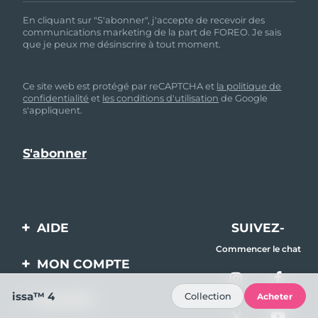
En cliquant sur "S'abonner", j'accepte de recevoir des
communications marketing de la part de FOREO. Je sais
que je peux me désinscrire à tout moment.
Ce site web est protégé par reCAPTCHA et
la politique de
confidentialité
et
les conditions d'utilisation
de Google
s'appliquent.
AIDE
SUIVEZ-
NOUS
Commencer le chat
Contactez-nous
MON COMPTE
Commandes et
Enregistrement produit
issa™ 4
Collection
Acheter
livraisons
SOCIÉTÉ