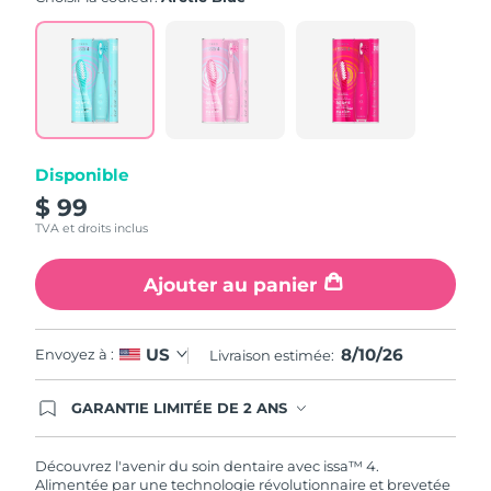
note
moyenne.
Read
5
Reviews.
Lien
sur
la
même
page.
Disponible
$ 99
TVA et droits inclus
Ajouter au panier
8/10/26
US
Envoyez à :
Livraison estimée:
GARANTIE LIMITÉE DE 2 ANS
En commandant aujourd'hui, vous êtes
automatiquement couverts par la garantie
FOREO. Cela signifie que si vous rencontrez des
Découvrez l'avenir du soin dentaire avec issa™ 4.
problèmes avec votre appareil pendant les 2 ans
Alimentée par une technologie révolutionnaire et brevetée