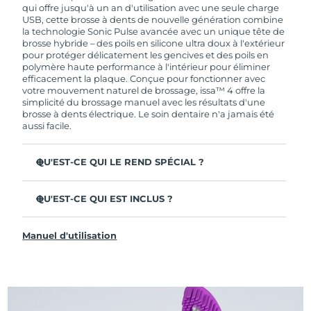
de garantie limitée, FOREO vous remplace ce
qui offre jusqu'à un an d'utilisation avec une seule charge
dernier gratuitement.
USB, cette brosse à dents de nouvelle génération combine
la technologie Sonic Pulse avancée avec un unique tête de
brosse hybride – des poils en silicone ultra doux à l'extérieur
pour protéger délicatement les gencives et des poils en
polymère haute performance à l'intérieur pour éliminer
efficacement la plaque. Conçue pour fonctionner avec
votre mouvement naturel de brossage, issa™ 4 offre la
simplicité du brossage manuel avec les résultats d'une
brosse à dents électrique. Le soin dentaire n'a jamais été
aussi facile.
QU'EST-CE QUI LE REND SPÉCIAL ?
Cliniquement prouvée pour améliorer l'hygiène
dentaire globale de +140 % en seulement 1 mois.
QU'EST-CE QUI EST INCLUS ?
Cliniquement prouvée pour éliminer 30 % de plaque en
issa™ 4
plus qu'une brosse à dents manuelle ordinaire.
Manuel d'utilisation
Câble de charge USB
Cliniquement prouvée pour réduire la gingivite.
Étui de voyage
La tête de brosse hybride dure 2 fois plus longtemps – il
suffit de la remplacer tous les 6 mois.
Guide de démarrage rapide
3 modes de brossage : Deep Clean, Whitening &
Manuel d'issa™
Sensitive.