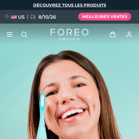
Aller
DÉCOUVREZ TOUS LES PRODUITS
au
contenu
principal
US
8/10/26
MEILLEURES VENTES
NOUVEAU
Se connecter
Langue
BREAKING NEWS
Profil de l'utilisateur
English
Deutsch
Español
Mes appareils
FAQ™ Pure Beauty-Tech Elixir
Français
Italiano
Português
Mes commandes
Polski
Svenska
Русский
Türkçe
简体中文
繁體中文
Mes adresses
issa™ Teeth Whitening Set
Mes abonnements