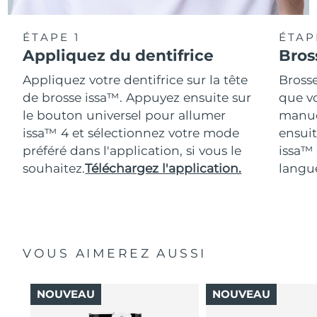
ÉTAPE 1
ÉTAP
Appliquez du dentifrice
Bros
Appliquez votre dentifrice sur la tête
Bross
de brosse issa™. Appuyez ensuite sur
que vo
le bouton universel pour allumer
manue
issa™ 4 et sélectionnez votre mode
ensuit
préféré dans l'application, si vous le
issa™
souhaitez.
Téléchargez l'application.
langue
VOUS AIMEREZ AUSSI
NOUVEAU
NOUVEAU