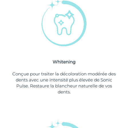
Philippines
Livraison estimée
8/13/26
Pologne
Livraison estimée
8/11/26
Portugal
Livraison estimée
8/10/26
Porto Rico
Livraison estimée
8/12/26
Whitening
Qatar
Livraison estimée
8/11/26
Conçue pour traiter la décoloration modérée des
La Réunion
Livraison estimée
8/15/26
dents avec une intensité plus élevée de Sonic
Pulse. Restaure la blancheur naturelle de vos
dents.
Roumanie
Livraison estimée
8/10/26
Russie
Livraison estimée
8/18/26
Arabie saoudite
Livraison estimée
8/11/26