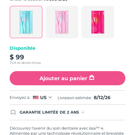
note
moyenne.
Read
5
Reviews.
Lien
sur
la
même
page.
Disponible
$ 99
TVA et droits inclus
Ajouter au panier
8/12/26
US
Envoyez à :
Livraison estimée:
GARANTIE LIMITÉE DE 2 ANS
En commandant aujourd'hui, vous êtes
automatiquement couverts par la garantie
FOREO. Cela signifie que si vous rencontrez des
Découvrez l'avenir du soin dentaire avec issa™ 4.
problèmes avec votre appareil pendant les 2 ans
Alimentée par une technologie révolutionnaire et brevetée