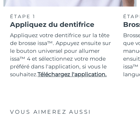
ÉTAPE 1
ÉTAP
Appliquez du dentifrice
Bros
Appliquez votre dentifrice sur la tête
Bross
de brosse issa™. Appuyez ensuite sur
que vo
le bouton universel pour allumer
manue
issa™ 4 et sélectionnez votre mode
ensuit
préféré dans l'application, si vous le
issa™
souhaitez.
Téléchargez l'application.
langue
VOUS AIMEREZ AUSSI