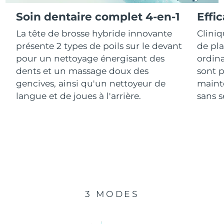
Soin dentaire complet 4-en-1
Effi
R.A.S. chinoise de
Livraison estimée
8/12/26
La tête de brosse hybride innovante
Clini
Macao
présente 2 types de poils sur le devant
de pl
Malaisie
Livraison estimée
8/13/26
pour un nettoyage énergisant des
ordina
dents et un massage doux des
sont p
Malte
Livraison estimée
8/10/26
gencives, ainsi qu'un nettoyeur de
mainte
langue et de joues à l'arrière.
sans se
Mexique
Livraison estimée
8/14/26
Monaco
Livraison estimée
8/11/26
Pays-Bas
Livraison estimée
8/10/26
Nouvelle-Zélande
Livraison estimée
8/10/26
3 MODES
Norvège
Livraison estimée
8/10/26
Oman
Livraison estimée
8/13/26