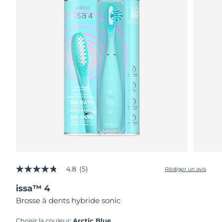
4.8
(5)
Rédiger un avis
4.8
étoiles
issa™ 4
sur
5,
Brosse à dents hybride sonic
valeur
de
la
Choisir la couleur:
Arctic Blue