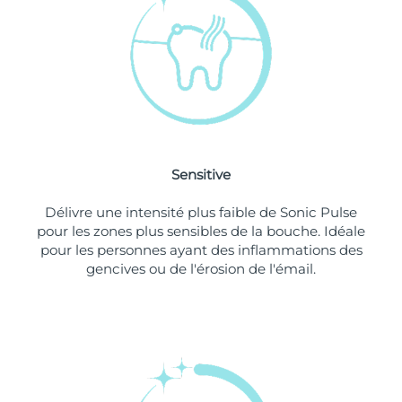
Singapour
Livraison estimée
8/12/26
Slovaquie
Livraison estimée
8/10/26
Slovénie
Livraison estimée
8/10/26
Afrique du Sud
Livraison estimée
8/18/26
Sensitive
Corée du Sud
Livraison estimée
8/12/26
Délivre une intensité plus faible de Sonic Pulse
Espagne
Livraison estimée
8/10/26
pour les zones plus sensibles de la bouche. Idéale
pour les personnes ayant des inflammations des
Suède
Livraison estimée
8/10/26
gencives ou de l'érosion de l'émail.
Suisse
Livraison estimée
8/10/26
Taïwan
Livraison estimée
8/15/26
Thaïlande
Livraison estimée
8/14/26