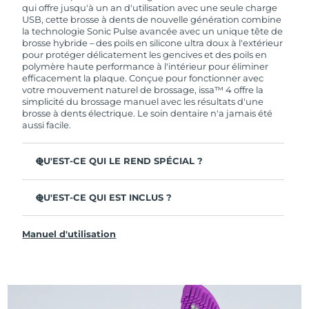
de garantie limitée, FOREO vous remplace ce
qui offre jusqu'à un an d'utilisation avec une seule charge
dernier gratuitement.
USB, cette brosse à dents de nouvelle génération combine
la technologie Sonic Pulse avancée avec un unique tête de
brosse hybride – des poils en silicone ultra doux à l'extérieur
pour protéger délicatement les gencives et des poils en
polymère haute performance à l'intérieur pour éliminer
efficacement la plaque. Conçue pour fonctionner avec
votre mouvement naturel de brossage, issa™ 4 offre la
simplicité du brossage manuel avec les résultats d'une
brosse à dents électrique. Le soin dentaire n'a jamais été
aussi facile.
QU'EST-CE QUI LE REND SPÉCIAL ?
Cliniquement prouvée pour améliorer l'hygiène
dentaire globale de +140 % en seulement 1 mois.
QU'EST-CE QUI EST INCLUS ?
Cliniquement prouvée pour éliminer 30 % de plaque en
issa™ 4
plus qu'une brosse à dents manuelle ordinaire.
Manuel d'utilisation
Câble de charge USB
Cliniquement prouvée pour réduire la gingivite.
Étui de voyage
La tête de brosse hybride dure 2 fois plus longtemps – il
suffit de la remplacer tous les 6 mois.
Guide de démarrage rapide
3 modes de brossage : Deep Clean, Whitening &
Manuel d'issa™
Sensitive.