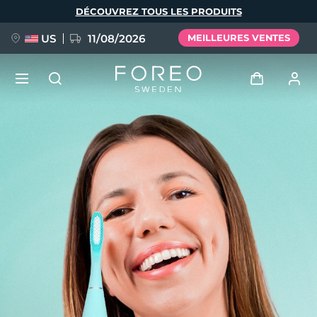
Aller
DÉCOUVREZ TOUS LES PRODUITS
au
contenu
principal
US
11/08/2026
MEILLEURES VENTES
NOUVEAU
Se connecter
Langue
BREAKING NEWS
Profil de l'utilisateur
English
Deutsch
Español
Mes appareils
FAQ™ Pure Beauty-Tech Elixir
Français
Italiano
Português
Mes commandes
Polski
Svenska
Русский
Türkçe
简体中文
繁體中文
Mes adresses
issa™ Teeth Whitening Set
Mes abonnements