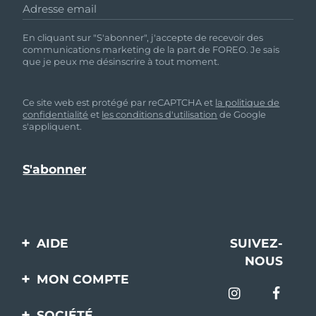
Adresse email
En cliquant sur "S'abonner", j'accepte de recevoir des
communications marketing de la part de FOREO. Je sais
que je peux me désinscrire à tout moment.
Ce site web est protégé par reCAPTCHA et
la politique de
confidentialité
et
les conditions d'utilisation
de Google
s'appliquent.
AIDE
SUIVEZ-
NOUS
Contactez-nous
MON COMPTE
Commandes et
Enregistrement produit
livraisons
SOCIÉTÉ