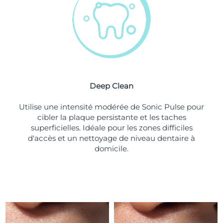
Turquie
Livraison estimée
8/11/26
Émirats arabes unis
Livraison estimée
8/11/26
Royaume-Uni
Livraison estimée
8/10/26
Deep Clean
États-Unis
Livraison estimée
8/11/26
Utilise une intensité modérée de Sonic Pulse pour
Ouzbékistan
Livraison estimée
8/15/26
cibler la plaque persistante et les taches
superficielles. Idéale pour les zones difficiles
Viêt Nam
Livraison estimée
8/16/26
d'accès et un nettoyage de niveau dentaire à
domicile.