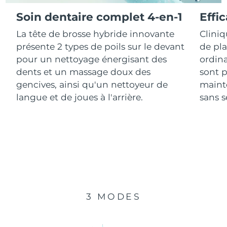
Soin dentaire complet 4-en-1
Effi
R.A.S. chinoise de
Livraison estimée
8/11/26
La tête de brosse hybride innovante
Clini
Macao
présente 2 types de poils sur le devant
de pl
Malaisie
Livraison estimée
8/12/26
pour un nettoyage énergisant des
ordina
dents et un massage doux des
sont p
Malte
Livraison estimée
8/9/26
gencives, ainsi qu'un nettoyeur de
mainte
langue et de joues à l'arrière.
sans se
Mexique
Livraison estimée
8/13/26
Monaco
Livraison estimée
8/10/26
Pays-Bas
Livraison estimée
8/9/26
Nouvelle-Zélande
Livraison estimée
8/9/26
3 MODES
Norvège
Livraison estimée
8/9/26
Oman
Livraison estimée
8/12/26