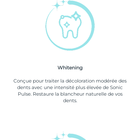
Philippines
Livraison estimée
8/12/26
Pologne
Livraison estimée
8/10/26
Portugal
Livraison estimée
8/9/26
Porto Rico
Livraison estimée
8/11/26
Whitening
Qatar
Livraison estimée
8/10/26
Conçue pour traiter la décoloration modérée des
La Réunion
Livraison estimée
8/14/26
dents avec une intensité plus élevée de Sonic
Pulse. Restaure la blancheur naturelle de vos
dents.
Roumanie
Livraison estimée
8/9/26
Russie
Livraison estimée
8/17/26
Arabie saoudite
Livraison estimée
8/10/26