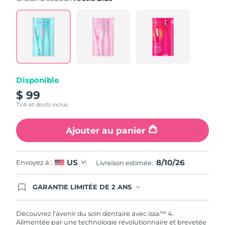
value.
Read
5
Reviews.
Same
page
link.
Disponible
$ 99
TVA et droits inclus
Ajouter au panier
8/10/26
US
Envoyez à :
Livraison estimée:
GARANTIE LIMITÉE DE 2 ANS
En commandant aujourd'hui, vous êtes
automatiquement couverts par la garantie
FOREO. Cela signifie que si vous rencontrez des
Découvrez l'avenir du soin dentaire avec issa™ 4.
problèmes avec votre appareil pendant les 2 ans
Alimentée par une technologie révolutionnaire et brevetée