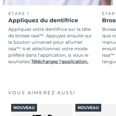
ÉTAPE 1
ÉTAP
Appliquez du dentifrice
Bros
Appliquez votre dentifrice sur la tête
Bross
de brosse issa™. Appuyez ensuite sur
que vo
le bouton universel pour allumer
manue
issa™ 4 et sélectionnez votre mode
ensuit
préféré dans l'application, si vous le
issa™
souhaitez.
Téléchargez l'application.
langue
VOUS AIMEREZ AUSSI
NOUVEAU
NOUVEAU