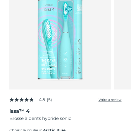
4.8
(5)
Write a review
4.8
out
issa™ 4
of
5
Brosse à dents hybride sonic
stars,
average
rating
Choisir la couleur:
Arctic Blue