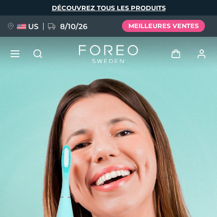
Aller
DÉCOUVREZ TOUS LES PRODUITS
au
contenu
principal
US
8/10/26
MEILLEURES VENTES
NOUVEAU
Se connecter
Langue
BREAKING NEWS
Profil de l'utilisateur
English
Deutsch
Español
Mes appareils
FAQ™ Pure Beauty-Tech Elixir
Français
Italiano
Português
Mes commandes
Polski
Svenska
Русский
Türkçe
简体中文
繁體中文
Mes adresses
issa™ Teeth Whitening Set
Mes abonnements