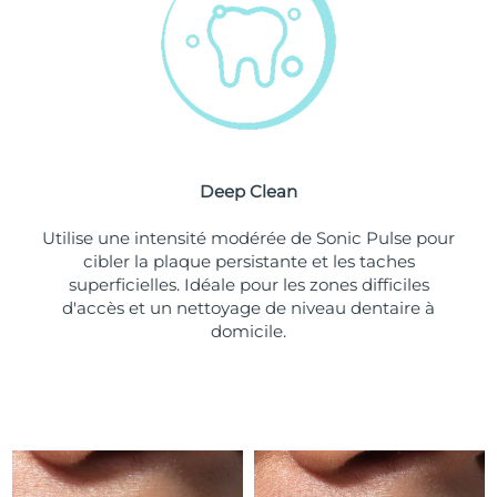
Turquie
Livraison estimée
8/10/26
Émirats arabes unis
Livraison estimée
8/10/26
Royaume-Uni
Livraison estimée
8/9/26
Deep Clean
États-Unis
Livraison estimée
8/10/26
Utilise une intensité modérée de Sonic Pulse pour
Ouzbékistan
Livraison estimée
8/14/26
cibler la plaque persistante et les taches
superficielles. Idéale pour les zones difficiles
Viêt Nam
Livraison estimée
8/15/26
d'accès et un nettoyage de niveau dentaire à
domicile.