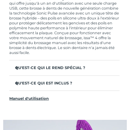
de garantie limitée, FOREO vous remplace ce
qui offre jusqu'à un an d'utilisation avec une seule charge
dernier gratuitement.
USB, cette brosse à dents de nouvelle génération combine
la technologie Sonic Pulse avancée avec un unique tête de
brosse hybride – des poils en silicone ultra doux à l'extérieur
pour protéger délicatement les gencives et des poils en
polymère haute performance à l'intérieur pour éliminer
efficacement la plaque. Conçue pour fonctionner avec
votre mouvement naturel de brossage, issa™ 4 offre la
simplicité du brossage manuel avec les résultats d'une
brosse à dents électrique. Le soin dentaire n'a jamais été
aussi facile.
QU'EST-CE QUI LE REND SPÉCIAL ?
Cliniquement prouvée pour améliorer l'hygiène
dentaire globale de +140 % en seulement 1 mois.
QU'EST-CE QUI EST INCLUS ?
Cliniquement prouvée pour éliminer 30 % de plaque en
issa™ 4
plus qu'une brosse à dents manuelle ordinaire.
Manuel d'utilisation
Câble de charge USB
Cliniquement prouvée pour réduire la gingivite.
Étui de voyage
La tête de brosse hybride dure 2 fois plus longtemps – il
suffit de la remplacer tous les 6 mois.
Guide de démarrage rapide
3 modes de brossage : Deep Clean, Whitening &
Manuel d'issa™
Sensitive.