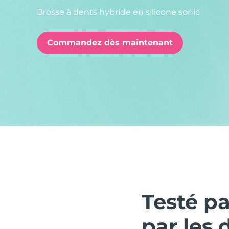
Brosse à dents hybride en silicone sonic
issa™ Teeth Whitening Set
Commandez dès maintenant
FAQ™ Dual LED Panel
POPULAIRE
Offres spéciales
Bestsellers
Testé p
par les 