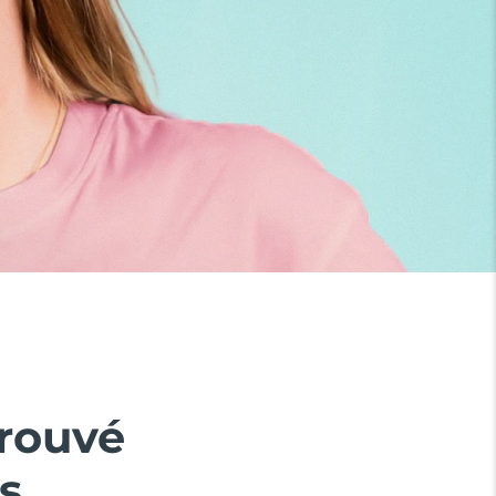
prouvé
s.