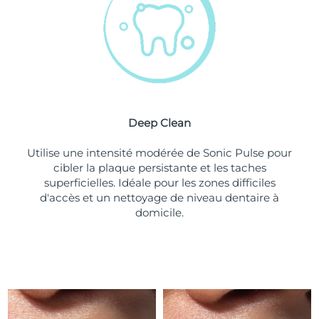
Turquie
Livraison estimée
8/9/26
Émirats arabes unis
Livraison estimée
8/9/26
Royaume-Uni
Livraison estimée
8/8/26
Deep Clean
États-Unis
Livraison estimée
8/9/26
Utilise une intensité modérée de Sonic Pulse pour
Ouzbékistan
Livraison estimée
8/13/26
cibler la plaque persistante et les taches
superficielles. Idéale pour les zones difficiles
Viêt Nam
Livraison estimée
8/14/26
d'accès et un nettoyage de niveau dentaire à
domicile.