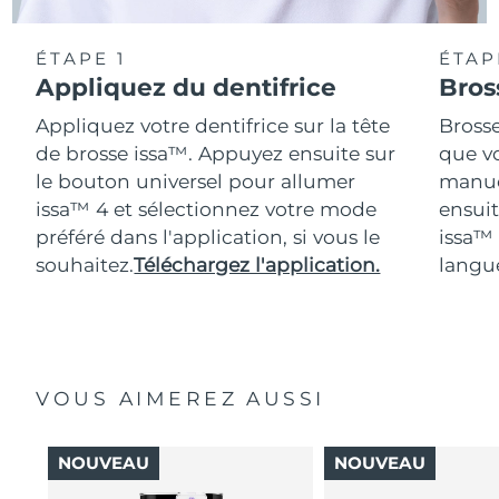
ÉTAPE 1
ÉTAP
Appliquez du dentifrice
Bros
Appliquez votre dentifrice sur la tête
Bross
de brosse issa™. Appuyez ensuite sur
que vo
le bouton universel pour allumer
manue
issa™ 4 et sélectionnez votre mode
ensuit
préféré dans l'application, si vous le
issa™
souhaitez.
Téléchargez l'application.
langue
VOUS AIMEREZ AUSSI
NOUVEAU
NOUVEAU