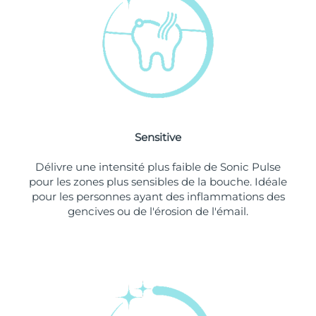
Singapour
Livraison estimée
8/10/26
Slovaquie
Livraison estimée
8/8/26
Slovénie
Livraison estimée
8/8/26
Afrique du Sud
Livraison estimée
8/16/26
Sensitive
Corée du Sud
Livraison estimée
8/10/26
Délivre une intensité plus faible de Sonic Pulse
Espagne
Livraison estimée
8/8/26
pour les zones plus sensibles de la bouche. Idéale
pour les personnes ayant des inflammations des
Suède
Livraison estimée
8/8/26
gencives ou de l'érosion de l'émail.
Suisse
Livraison estimée
8/8/26
Taïwan
Livraison estimée
8/13/26
Thaïlande
Livraison estimée
8/12/26