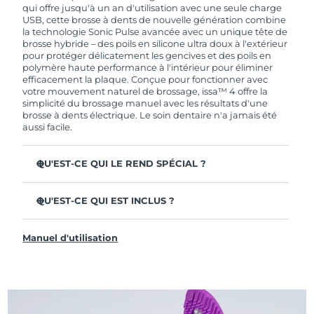
de garantie limitée, FOREO vous remplace ce
qui offre jusqu'à un an d'utilisation avec une seule charge
dernier gratuitement.
USB, cette brosse à dents de nouvelle génération combine
la technologie Sonic Pulse avancée avec un unique tête de
brosse hybride – des poils en silicone ultra doux à l'extérieur
pour protéger délicatement les gencives et des poils en
polymère haute performance à l'intérieur pour éliminer
efficacement la plaque. Conçue pour fonctionner avec
votre mouvement naturel de brossage, issa™ 4 offre la
simplicité du brossage manuel avec les résultats d'une
brosse à dents électrique. Le soin dentaire n'a jamais été
aussi facile.
QU'EST-CE QUI LE REND SPÉCIAL ?
Cliniquement prouvée pour améliorer l'hygiène
dentaire globale de +140 % en seulement 1 mois.
QU'EST-CE QUI EST INCLUS ?
Cliniquement prouvée pour éliminer 30 % de plaque en
issa™ 4
plus qu'une brosse à dents manuelle ordinaire.
Manuel d'utilisation
Câble de charge USB
Cliniquement prouvée pour réduire la gingivite.
Étui de voyage
La tête de brosse hybride dure 2 fois plus longtemps – il
suffit de la remplacer tous les 6 mois.
Guide de démarrage rapide
3 modes de brossage : Deep Clean, Whitening &
Manuel d'issa™
Sensitive.