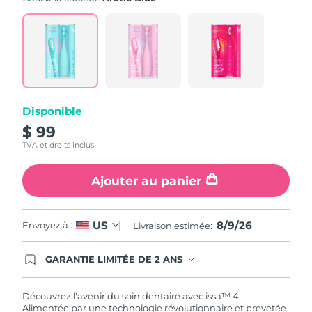
value.
Read
5
Reviews.
Same
page
link.
Disponible
$ 99
TVA et droits inclus
Ajouter au panier
8/9/26
US
Envoyez à :
Livraison estimée:
GARANTIE LIMITÉE DE 2 ANS
En commandant aujourd'hui, vous êtes
automatiquement couverts par la garantie
FOREO. Cela signifie que si vous rencontrez des
Découvrez l'avenir du soin dentaire avec issa™ 4.
problèmes avec votre appareil pendant les 2 ans
Alimentée par une technologie révolutionnaire et brevetée