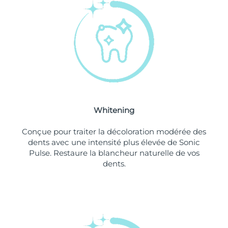
Philippines
Livraison estimée
8/11/26
Pologne
Livraison estimée
8/9/26
Portugal
Livraison estimée
8/8/26
Porto Rico
Livraison estimée
8/10/26
Whitening
Qatar
Livraison estimée
8/9/26
Conçue pour traiter la décoloration modérée des
La Réunion
Livraison estimée
8/13/26
dents avec une intensité plus élevée de Sonic
Pulse. Restaure la blancheur naturelle de vos
dents.
Roumanie
Livraison estimée
8/8/26
Russie
Livraison estimée
8/16/26
Arabie saoudite
Livraison estimée
8/9/26