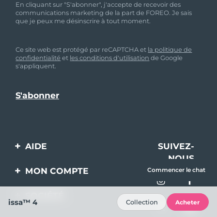
En cliquant sur "S'abonner", j'accepte de recevoir des
communications marketing de la part de FOREO. Je sais
que je peux me désinscrire à tout moment.
Ce site web est protégé par reCAPTCHA et
la politique de
confidentialité
et
les conditions d'utilisation
de Google
s'appliquent.
AIDE
SUIVEZ-
NOUS
Contactez-nous
MON COMPTE
Commencer le chat
Commandes et
Enregistrement produit
livraisons
SOCIÉTÉ
issa™ 4
Collection
Acheter
Aide
Garantie et retours
A propos de FOREO