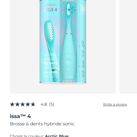
4.8
(5)
Write a review
4.8
out
issa™ 4
of
5
Brosse à dents hybride sonic
stars,
average
rating
Choisir la couleur:
Arctic Blue