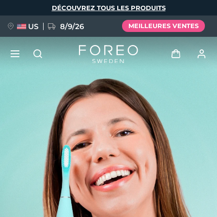
Aller
DÉCOUVREZ TOUS LES PRODUITS
au
contenu
principal
US
8/9/26
MEILLEURES VENTES
NOUVEAU
Se connecter
Langue
BREAKING NEWS
Profil de l'utilisateur
English
Deutsch
Español
Mes appareils
FAQ™ Pure Beauty-Tech Elixir
Français
Italiano
Português
Mes commandes
Polski
Svenska
Русский
Türkçe
简体中文
繁體中文
Mes adresses
issa™ Teeth Whitening Set
Mes abonnements