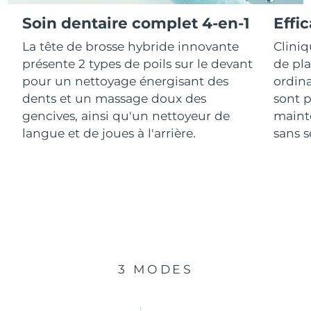
Soin dentaire complet 4-en-1
Effi
R.A.S. chinoise de
Livraison estimée
8/10/26
La tête de brosse hybride innovante
Clini
Macao
présente 2 types de poils sur le devant
de pl
Malaisie
Livraison estimée
8/11/26
pour un nettoyage énergisant des
ordina
dents et un massage doux des
sont p
Malte
Livraison estimée
8/8/26
gencives, ainsi qu'un nettoyeur de
mainte
langue et de joues à l'arrière.
sans se
Mexique
Livraison estimée
8/12/26
Monaco
Livraison estimée
8/9/26
Pays-Bas
Livraison estimée
8/8/26
Nouvelle-Zélande
Livraison estimée
8/8/26
3 MODES
Norvège
Livraison estimée
8/8/26
Oman
Livraison estimée
8/11/26