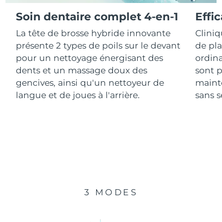
Soin dentaire complet 4-en-1
Effi
R.A.S. chinoise de
Livraison estimée
8/11/26
La tête de brosse hybride innovante
Clini
Macao
présente 2 types de poils sur le devant
de pl
Malaisie
Livraison estimée
8/12/26
pour un nettoyage énergisant des
ordina
dents et un massage doux des
sont p
Malte
Livraison estimée
8/9/26
gencives, ainsi qu'un nettoyeur de
mainte
langue et de joues à l'arrière.
sans se
Mexique
Livraison estimée
8/13/26
Monaco
Livraison estimée
8/10/26
Pays-Bas
Livraison estimée
8/9/26
Nouvelle-Zélande
Livraison estimée
8/9/26
3 MODES
Norvège
Livraison estimée
8/9/26
Oman
Livraison estimée
8/12/26