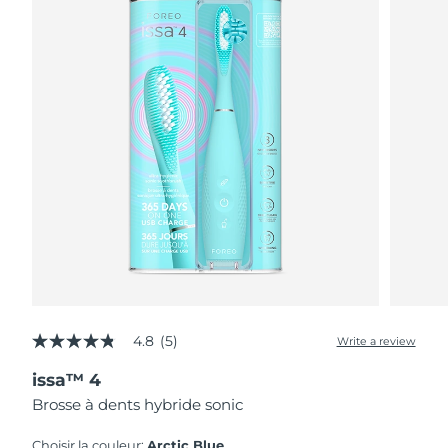
4.8
(5)
Write a review
4.8
out
issa™ 4
of
5
Brosse à dents hybride sonic
stars,
average
rating
Choisir la couleur:
Arctic Blue