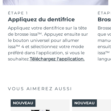
ÉTAPE 1
ÉTAP
Appliquez du dentifrice
Bros
Appliquez votre dentifrice sur la tête
Bross
de brosse issa™. Appuyez ensuite sur
que vo
le bouton universel pour allumer
manue
issa™ 4 et sélectionnez votre mode
ensuit
préféré dans l'application, si vous le
issa™
souhaitez.
Téléchargez l'application.
langue
VOUS AIMEREZ AUSSI
NOUVEAU
NOUVEAU