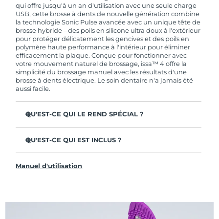
de garantie limitée, FOREO vous remplace ce
qui offre jusqu'à un an d'utilisation avec une seule charge
dernier gratuitement.
USB, cette brosse à dents de nouvelle génération combine
la technologie Sonic Pulse avancée avec un unique tête de
brosse hybride – des poils en silicone ultra doux à l'extérieur
pour protéger délicatement les gencives et des poils en
polymère haute performance à l'intérieur pour éliminer
efficacement la plaque. Conçue pour fonctionner avec
votre mouvement naturel de brossage, issa™ 4 offre la
simplicité du brossage manuel avec les résultats d'une
brosse à dents électrique. Le soin dentaire n'a jamais été
aussi facile.
QU'EST-CE QUI LE REND SPÉCIAL ?
Cliniquement prouvée pour améliorer l'hygiène
dentaire globale de +140 % en seulement 1 mois.
QU'EST-CE QUI EST INCLUS ?
Cliniquement prouvée pour éliminer 30 % de plaque en
issa™ 4
plus qu'une brosse à dents manuelle ordinaire.
Manuel d'utilisation
Câble de charge USB
Cliniquement prouvée pour réduire la gingivite.
Étui de voyage
La tête de brosse hybride dure 2 fois plus longtemps – il
suffit de la remplacer tous les 6 mois.
Guide de démarrage rapide
3 modes de brossage : Deep Clean, Whitening &
Manuel d'issa™
Sensitive.