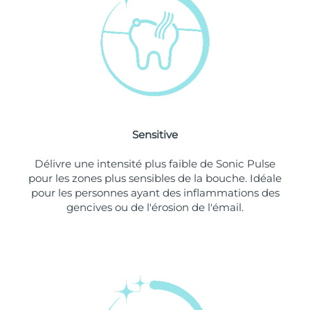
Singapour
Livraison estimée
8/11/26
Slovaquie
Livraison estimée
8/9/26
Slovénie
Livraison estimée
8/9/26
Afrique du Sud
Livraison estimée
8/17/26
Sensitive
Corée du Sud
Livraison estimée
8/11/26
Délivre une intensité plus faible de Sonic Pulse
Espagne
Livraison estimée
8/9/26
pour les zones plus sensibles de la bouche. Idéale
pour les personnes ayant des inflammations des
Suède
Livraison estimée
8/9/26
gencives ou de l'érosion de l'émail.
Suisse
Livraison estimée
8/9/26
Taïwan
Livraison estimée
8/14/26
Thaïlande
Livraison estimée
8/13/26