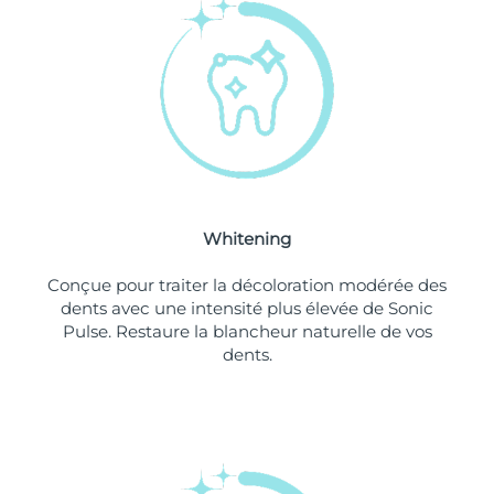
Philippines
Livraison estimée
8/12/26
Pologne
Livraison estimée
8/10/26
Portugal
Livraison estimée
8/9/26
Porto Rico
Livraison estimée
8/11/26
Whitening
Qatar
Livraison estimée
8/10/26
Conçue pour traiter la décoloration modérée des
La Réunion
Livraison estimée
8/14/26
dents avec une intensité plus élevée de Sonic
Pulse. Restaure la blancheur naturelle de vos
dents.
Roumanie
Livraison estimée
8/9/26
Russie
Livraison estimée
8/17/26
Arabie saoudite
Livraison estimée
8/10/26