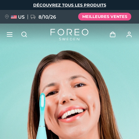
Aller
DÉCOUVREZ TOUS LES PRODUITS
au
contenu
principal
US
8/10/26
MEILLEURES VENTES
NOUVEAU
Se connecter
Langue
BREAKING NEWS
Profil de l'utilisateur
English
Deutsch
Español
Mes appareils
FAQ™ Pure Beauty-Tech Elixir
Français
Italiano
Português
Mes commandes
Polski
Svenska
Русский
Türkçe
简体中文
繁體中文
Mes adresses
issa™ Teeth Whitening Set
Mes abonnements