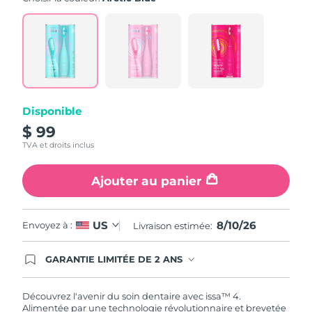
value.
Read
5
Reviews.
Same
page
link.
Disponible
$ 99
TVA et droits inclus
Ajouter au panier
8/10/26
US
Envoyez à :
Livraison estimée:
GARANTIE LIMITÉE DE 2 ANS
En commandant aujourd'hui, vous êtes
automatiquement couverts par la garantie
FOREO. Cela signifie que si vous rencontrez des
Découvrez l'avenir du soin dentaire avec issa™ 4.
problèmes avec votre appareil pendant les 2 ans
Alimentée par une technologie révolutionnaire et brevetée