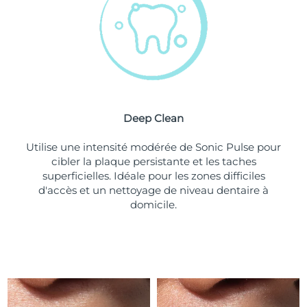
Turquie
Livraison estimée
8/10/26
Émirats arabes unis
Livraison estimée
8/10/26
Royaume-Uni
Livraison estimée
8/9/26
Deep Clean
États-Unis
Livraison estimée
8/10/26
Utilise une intensité modérée de Sonic Pulse pour
Ouzbékistan
Livraison estimée
8/14/26
cibler la plaque persistante et les taches
superficielles. Idéale pour les zones difficiles
Viêt Nam
Livraison estimée
8/15/26
d'accès et un nettoyage de niveau dentaire à
domicile.