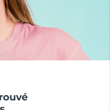
prouvé
s.