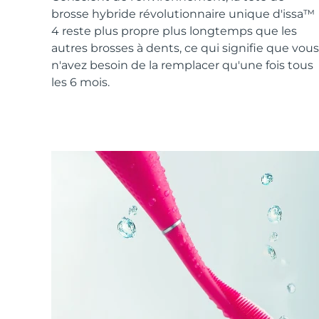
Soins de la peau KIWI™
All acne treatment devices
All revitalizing eye massagers
Serum
brosse hybride révolutionnaire unique d'issa™
issa™ Teeth Whitening Gel
Advanced pore care essentials
For healthy hair
4 reste plus propre plus longtemps que les
18% PAP
autres brosses à dents, ce qui signifie que vous
Cosmétiques
Hommes
n'avez besoin de la remplacer qu'une fois tous
les 6 mois.
Acheter tout
FOREO APP
À PROPROS