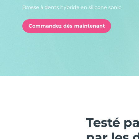
Brosse à dents hybride en silicone sonic
issa™ Teeth Whitening Set
Commandez dès maintenant
FAQ™ Dual LED Panel
POPULAIRE
Offres spéciales
Bestsellers
Testé p
par les 