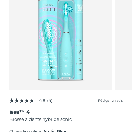
4.8
(5)
Rédiger un avis
4.8
étoiles
issa™ 4
sur
5,
Brosse à dents hybride sonic
valeur
de
la
Choisir la couleur:
Arctic Blue