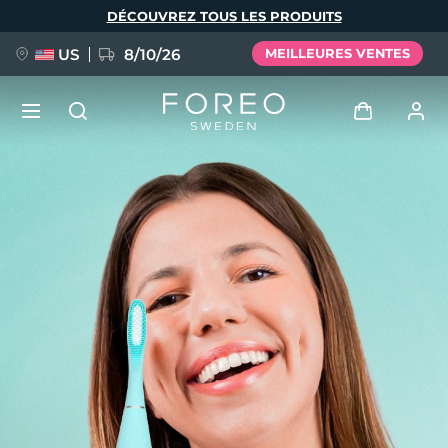
Aller
DÉCOUVREZ TOUS LES PRODUITS
au
contenu
principal
US
8/10/26
MEILLEURES VENTES
NOUVEAU
Se connecter
Langue
BREAKING NEWS
Profil de l'utilisateur
English
Deutsch
Español
Mes appareils
FAQ™ Pure Beauty-Tech Elixir
Français
Italiano
Português
Mes commandes
Polski
Svenska
Русский
Türkçe
简体中文
繁體中文
Mes adresses
issa™ Teeth Whitening Set
Mes abonnements