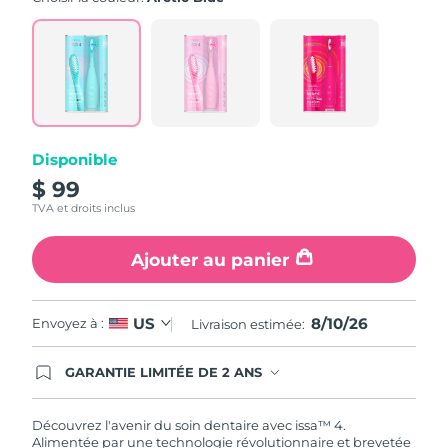
note
moyenne.
Read
5
Reviews.
Lien
sur
la
même
page.
Disponible
$ 99
TVA et droits inclus
Ajouter au panier
8/10/26
US
Envoyez à :
Livraison estimée:
GARANTIE LIMITÉE DE 2 ANS
En commandant aujourd'hui, vous êtes
automatiquement couverts par la garantie
FOREO. Cela signifie que si vous rencontrez des
Découvrez l'avenir du soin dentaire avec issa™ 4.
problèmes avec votre appareil pendant les 2 ans
Alimentée par une technologie révolutionnaire et brevetée