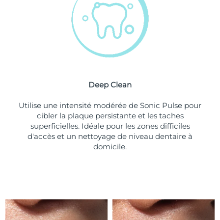
Turquie
Livraison estimée
8/10/26
Émirats arabes unis
Livraison estimée
8/10/26
Royaume-Uni
Livraison estimée
8/9/26
Deep Clean
États-Unis
Livraison estimée
8/10/26
Utilise une intensité modérée de Sonic Pulse pour
Ouzbékistan
Livraison estimée
8/14/26
cibler la plaque persistante et les taches
superficielles. Idéale pour les zones difficiles
Viêt Nam
Livraison estimée
8/15/26
d'accès et un nettoyage de niveau dentaire à
domicile.