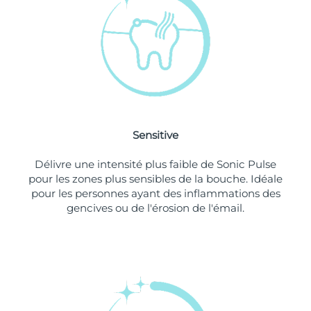
Singapour
Livraison estimée
8/11/26
Slovaquie
Livraison estimée
8/9/26
Slovénie
Livraison estimée
8/9/26
Afrique du Sud
Livraison estimée
8/17/26
Sensitive
Corée du Sud
Livraison estimée
8/11/26
Délivre une intensité plus faible de Sonic Pulse
Espagne
Livraison estimée
8/9/26
pour les zones plus sensibles de la bouche. Idéale
pour les personnes ayant des inflammations des
Suède
Livraison estimée
8/9/26
gencives ou de l'érosion de l'émail.
Suisse
Livraison estimée
8/9/26
Taïwan
Livraison estimée
8/14/26
Thaïlande
Livraison estimée
8/13/26