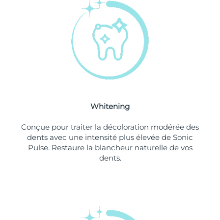
Philippines
Livraison estimée
8/12/26
Pologne
Livraison estimée
8/10/26
Portugal
Livraison estimée
8/9/26
Porto Rico
Livraison estimée
8/11/26
Whitening
Qatar
Livraison estimée
8/10/26
Conçue pour traiter la décoloration modérée des
La Réunion
Livraison estimée
8/14/26
dents avec une intensité plus élevée de Sonic
Pulse. Restaure la blancheur naturelle de vos
dents.
Roumanie
Livraison estimée
8/9/26
Russie
Livraison estimée
8/17/26
Arabie saoudite
Livraison estimée
8/10/26