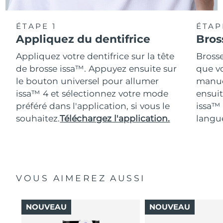
ÉTAPE 1
ÉTAP
Appliquez du dentifrice
Bros
Appliquez votre dentifrice sur la tête
Bross
de brosse issa™. Appuyez ensuite sur
que vo
le bouton universel pour allumer
manue
issa™ 4 et sélectionnez votre mode
ensuit
préféré dans l'application, si vous le
issa™
souhaitez.
Téléchargez l'application.
langue
VOUS AIMEREZ AUSSI
NOUVEAU
NOUVEAU