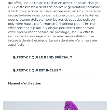
de garantie limitée, FOREO vous remplace ce
qui offre jusqu'à un an d'utilisation avec une seule charge
dernier gratuitement.
USB, cette brosse à dents de nouvelle génération combine
la technologie Sonic Pulse avancée avec un unique tête de
brosse hybride – des poils en silicone ultra doux à l'extérieur
pour protéger délicatement les gencives et des poils en
polymère haute performance à l'intérieur pour éliminer
efficacement la plaque. Conçue pour fonctionner avec
votre mouvement naturel de brossage, issa™ 4 offre la
simplicité du brossage manuel avec les résultats d'une
brosse à dents électrique. Le soin dentaire n'a jamais été
aussi facile.
QU'EST-CE QUI LE REND SPÉCIAL ?
Cliniquement prouvée pour améliorer l'hygiène
dentaire globale de +140 % en seulement 1 mois.
QU'EST-CE QUI EST INCLUS ?
Cliniquement prouvée pour éliminer 30 % de plaque en
issa™ 4
plus qu'une brosse à dents manuelle ordinaire.
Manuel d'utilisation
Câble de charge USB
Cliniquement prouvée pour réduire la gingivite.
Étui de voyage
La tête de brosse hybride dure 2 fois plus longtemps – il
suffit de la remplacer tous les 6 mois.
Guide de démarrage rapide
3 modes de brossage : Deep Clean, Whitening &
Manuel d'issa™
Sensitive.