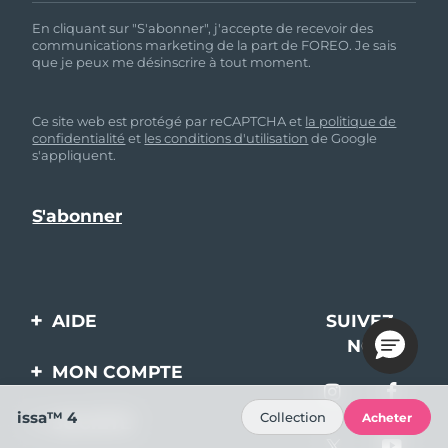
En cliquant sur "S'abonner", j'accepte de recevoir des
communications marketing de la part de FOREO. Je sais
que je peux me désinscrire à tout moment.
Ce site web est protégé par reCAPTCHA et
la politique de
confidentialité
et
les conditions d'utilisation
de Google
s'appliquent.
AIDE
SUIVEZ-
NOUS
Contactez-nous
MON COMPTE
Commandes et
Enregistrement produit
issa™ 4
Collection
Acheter
livraisons
SOCIÉTÉ