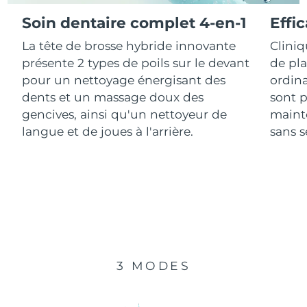
Soin dentaire complet 4-en-1
Effi
R.A.S. chinoise de
Livraison estimée
8/11/26
La tête de brosse hybride innovante
Clini
Macao
présente 2 types de poils sur le devant
de pl
Malaisie
Livraison estimée
8/12/26
pour un nettoyage énergisant des
ordina
dents et un massage doux des
sont p
Malte
Livraison estimée
8/9/26
gencives, ainsi qu'un nettoyeur de
mainte
langue et de joues à l'arrière.
sans se
Mexique
Livraison estimée
8/13/26
Monaco
Livraison estimée
8/10/26
Pays-Bas
Livraison estimée
8/9/26
Nouvelle-Zélande
Livraison estimée
8/9/26
3 MODES
Norvège
Livraison estimée
8/9/26
Oman
Livraison estimée
8/12/26