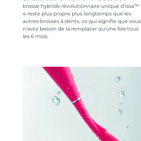
Soins de la peau KIWI™
All acne treatment devices
All revitalizing eye massagers
Serum
brosse hybride révolutionnaire unique d'issa™
issa™ Teeth Whitening Gel
Advanced pore care essentials
For healthy hair
4 reste plus propre plus longtemps que les
18% PAP
autres brosses à dents, ce qui signifie que vous
Cosmétiques
Hommes
n'avez besoin de la remplacer qu'une fois tous
les 6 mois.
Acheter tout
FOREO APP
À PROPROS