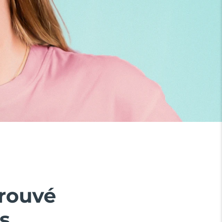
prouvé
s.