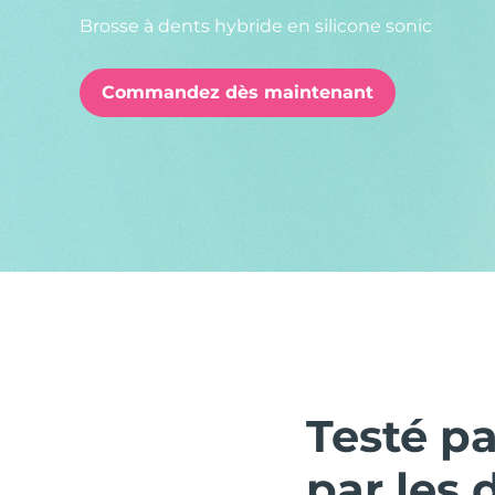
Brosse à dents hybride en silicone sonic
issa™ Teeth Whitening Set
Commandez dès maintenant
FAQ™ Dual LED Panel
POPULAIRE
Offres spéciales
Bestsellers
Testé p
par les 