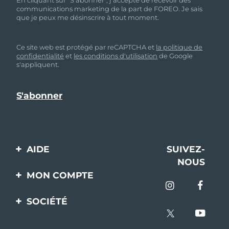
communications marketing de la part de FOREO. Je sais
que je peux me désinscrire à tout moment.
Ce site web est protégé par reCAPTCHA et
la politique de
confidentialité
et
les conditions d'utilisation
de Google
s'appliquent.
AIDE
SUIVEZ-
NOUS
Contactez-nous
MON COMPTE
Commandes et
Enregistrement produit
livraisons
SOCIÉTÉ
Aide
Garantie et retours
A propos de FOREO