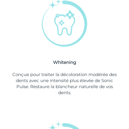
Philippines
Livraison estimée
8/12/26
Pologne
Livraison estimée
8/10/26
Portugal
Livraison estimée
8/9/26
Porto Rico
Livraison estimée
8/11/26
Whitening
Qatar
Livraison estimée
8/10/26
Conçue pour traiter la décoloration modérée des
La Réunion
Livraison estimée
8/14/26
dents avec une intensité plus élevée de Sonic
Pulse. Restaure la blancheur naturelle de vos
dents.
Roumanie
Livraison estimée
8/9/26
Russie
Livraison estimée
8/17/26
Arabie saoudite
Livraison estimée
8/10/26