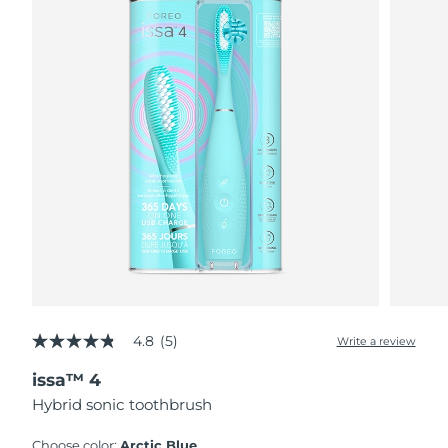
4.8
(5)
Write a review
4.8
out
issa™ 4
of
5
Hybrid sonic toothbrush
stars,
average
rating
Choose color:
Arctic Blue