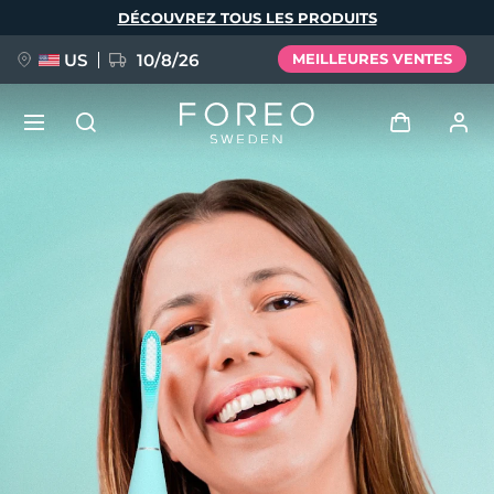
Aller
DÉCOUVREZ TOUS LES PRODUITS
au
contenu
principal
US
10/8/26
MEILLEURES VENTES
NOUVEAU
Se connecter
Langue
BREAKING NEWS
Profil de l'utilisateur
English
Deutsch
Español
Mes appareils
FAQ™ Pure Beauty-Tech Elixir
Français
Italiano
Português
Mes commandes
Polski
Svenska
Русский
Türkçe
简体中文
繁體中文
Mes adresses
issa™ Teeth Whitening Set
Mes abonnements