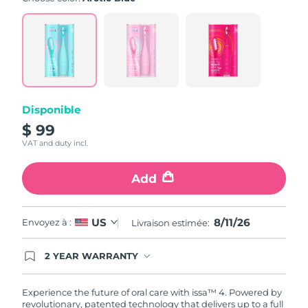
value.
Read
5
Reviews.
Same
page
link.
Disponible
$ 99
VAT and duty incl.
Add
8/11/26
US
Envoyez à :
Livraison estimée:
2 YEAR WARRANTY
Ordering today registers you for full FOREO
warranty coverage. This means if you experience
issues within 2-year of purchase, FOREO will
Experience the future of oral care with issa™ 4. Powered by
replace your product free of charge.
revolutionary, patented technology that delivers up to a full