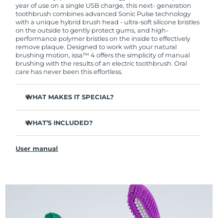
year of use on a single USB charge, this next- generation
toothbrush combines advanced Sonic Pulse technology
with a unique hybrid brush head - ultra-soft silicone bristles
on the outside to gently protect gums, and high-
performance polymer bristles on the inside to effectively
remove plaque. Designed to work with your natural
brushing motion, issa™ 4 offers the simplicity of manual
brushing with the results of an electric toothbrush. Oral
care has never been this effortless.
WHAT MAKES IT SPECIAL?
Clinically proven to improve overall oral hygiene by 140%
in just 1 month.
WHAT’S INCLUDED?
Clinically proven to remove 30% more plaque than your
issa™ 4
regular manual toothbrush.
User manual
USB Charging Cable
Clinically proven to reduce gingivitis & 100% of testers
report whiter teeth.
Travel Pouch
Hybrid brush head lasts 2x longer - only needs to be
Quick Start Guide
replaced after 6 months.
issa™ Manual
3 brushing modes: Deep Clean, Whitening & Sensitive -
designed for a personalised oral care routine.
Sonic Pulse technology delivers 11,000 pulsations per