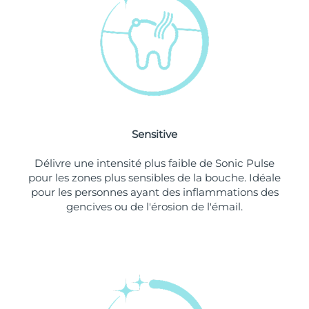
Singapour
Livraison estimée
8/11/26
Slovaquie
Livraison estimée
8/9/26
Slovénie
Livraison estimée
8/9/26
Afrique du Sud
Livraison estimée
8/17/26
Sensitive
Corée du Sud
Livraison estimée
8/11/26
Délivre une intensité plus faible de Sonic Pulse
Espagne
Livraison estimée
8/9/26
pour les zones plus sensibles de la bouche. Idéale
pour les personnes ayant des inflammations des
Suède
Livraison estimée
8/9/26
gencives ou de l'érosion de l'émail.
Suisse
Livraison estimée
8/9/26
Taïwan
Livraison estimée
8/14/26
Thaïlande
Livraison estimée
8/13/26