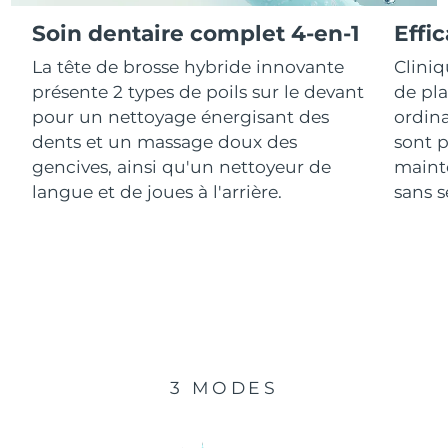
Soin dentaire complet 4-en-1
Effi
R.A.S. chinoise de
Livraison estimée
8/11/26
La tête de brosse hybride innovante
Clini
Macao
présente 2 types de poils sur le devant
de pl
Malaisie
Livraison estimée
8/12/26
pour un nettoyage énergisant des
ordina
dents et un massage doux des
sont p
Malte
Livraison estimée
8/9/26
gencives, ainsi qu'un nettoyeur de
mainte
langue et de joues à l'arrière.
sans se
Mexique
Livraison estimée
8/13/26
Monaco
Livraison estimée
8/10/26
Pays-Bas
Livraison estimée
8/9/26
Nouvelle-Zélande
Livraison estimée
8/9/26
3 MODES
Norvège
Livraison estimée
8/9/26
Oman
Livraison estimée
8/12/26