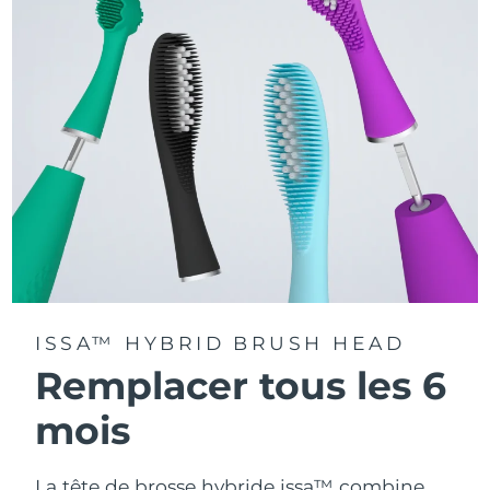
minute for a deep, gentle full-mouth clean.
Access tailored brushing modes via the FOREO For You
app.
ISSA™ HYBRID BRUSH HEAD
Remplacer tous les 6
mois
La tête de brosse hybride issa™ combine