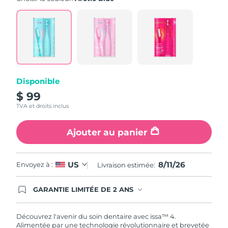
value.
Read
5
Reviews.
Same
page
link.
Disponible
$ 99
TVA et droits inclus
Ajouter au panier
8/11/26
US
Envoyez à :
Livraison estimée:
GARANTIE LIMITÉE DE 2 ANS
En commandant aujourd'hui, vous êtes
automatiquement couverts par la garantie
FOREO. Cela signifie que si vous rencontrez des
Découvrez l'avenir du soin dentaire avec issa™ 4.
problèmes avec votre appareil pendant les 2 ans
Alimentée par une technologie révolutionnaire et brevetée