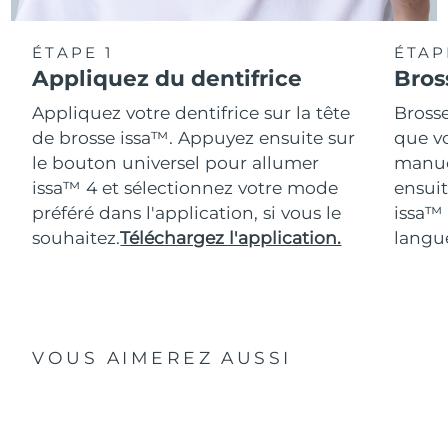
ÉTAPE 1
ÉTAP
Appliquez du dentifrice
Bros
Appliquez votre dentifrice sur la tête
Bross
de brosse issa™. Appuyez ensuite sur
que vo
le bouton universel pour allumer
manue
issa™ 4 et sélectionnez votre mode
ensuit
préféré dans l'application, si vous le
issa™
souhaitez.
Téléchargez l'application.
langue
VOUS AIMEREZ AUSSI