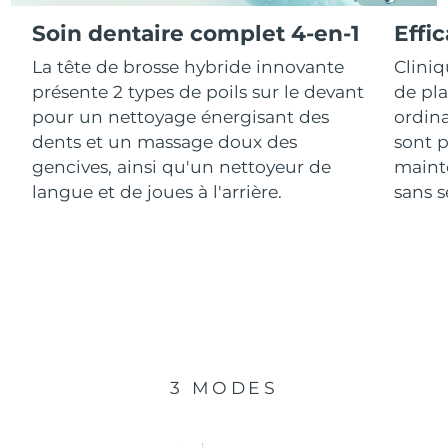
Soin dentaire complet 4-en-1
Effi
R.A.S. chinoise de
Livraison estimée
8/12/26
La tête de brosse hybride innovante
Clini
Macao
présente 2 types de poils sur le devant
de pl
Malaisie
Livraison estimée
8/13/26
pour un nettoyage énergisant des
ordina
dents et un massage doux des
sont p
Malte
Livraison estimée
8/10/26
gencives, ainsi qu'un nettoyeur de
mainte
langue et de joues à l'arrière.
sans se
Mexique
Livraison estimée
8/14/26
Monaco
Livraison estimée
8/11/26
Pays-Bas
Livraison estimée
8/10/26
Nouvelle-Zélande
Livraison estimée
8/10/26
3 MODES
Norvège
Livraison estimée
8/10/26
Oman
Livraison estimée
8/13/26