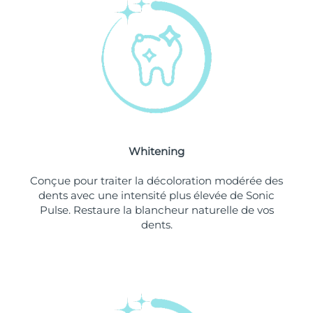
Philippines
Livraison estimée
8/13/26
Pologne
Livraison estimée
8/11/26
Portugal
Livraison estimée
8/10/26
Porto Rico
Livraison estimée
8/12/26
Whitening
Qatar
Livraison estimée
8/11/26
Conçue pour traiter la décoloration modérée des
La Réunion
Livraison estimée
8/15/26
dents avec une intensité plus élevée de Sonic
Pulse. Restaure la blancheur naturelle de vos
dents.
Roumanie
Livraison estimée
8/10/26
Russie
Livraison estimée
8/18/26
Arabie saoudite
Livraison estimée
8/11/26