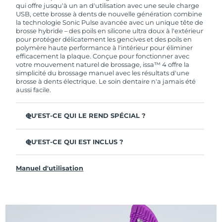
de garantie limitée, FOREO vous remplace ce
qui offre jusqu'à un an d'utilisation avec une seule charge
dernier gratuitement.
USB, cette brosse à dents de nouvelle génération combine
la technologie Sonic Pulse avancée avec un unique tête de
brosse hybride – des poils en silicone ultra doux à l'extérieur
pour protéger délicatement les gencives et des poils en
polymère haute performance à l'intérieur pour éliminer
efficacement la plaque. Conçue pour fonctionner avec
votre mouvement naturel de brossage, issa™ 4 offre la
simplicité du brossage manuel avec les résultats d'une
brosse à dents électrique. Le soin dentaire n'a jamais été
aussi facile.
QU'EST-CE QUI LE REND SPÉCIAL ?
Cliniquement prouvée pour améliorer l'hygiène
dentaire globale de +140 % en seulement 1 mois.
QU'EST-CE QUI EST INCLUS ?
Cliniquement prouvée pour éliminer 30 % de plaque en
issa™ 4
plus qu'une brosse à dents manuelle ordinaire.
Manuel d'utilisation
Câble de charge USB
Cliniquement prouvée pour réduire la gingivite.
Étui de voyage
La tête de brosse hybride dure 2 fois plus longtemps – il
suffit de la remplacer tous les 6 mois.
Guide de démarrage rapide
3 modes de brossage : Deep Clean, Whitening &
Manuel d'issa™
Sensitive.