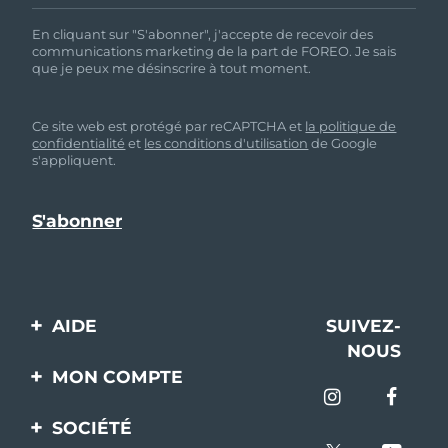
En cliquant sur "S'abonner", j'accepte de recevoir des
communications marketing de la part de FOREO. Je sais
que je peux me désinscrire à tout moment.
Ce site web est protégé par reCAPTCHA et
la politique de
confidentialité
et
les conditions d'utilisation
de Google
s'appliquent.
AIDE
SUIVEZ-
NOUS
Contactez-nous
MON COMPTE
Commandes et
Enregistrement produit
livraisons
SOCIÉTÉ