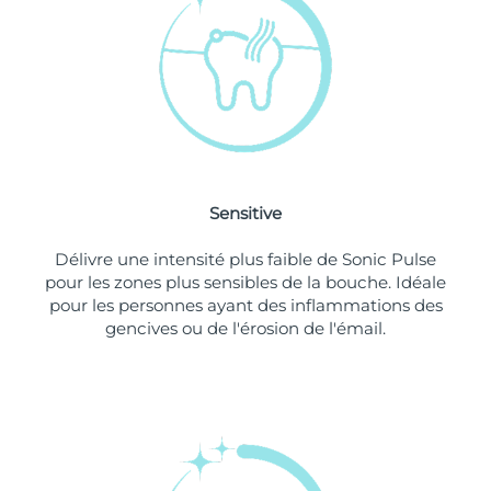
Singapour
Livraison estimée
8/12/26
Slovaquie
Livraison estimée
8/10/26
Slovénie
Livraison estimée
8/10/26
Afrique du Sud
Livraison estimée
8/18/26
Sensitive
Corée du Sud
Livraison estimée
8/12/26
Délivre une intensité plus faible de Sonic Pulse
Espagne
Livraison estimée
8/10/26
pour les zones plus sensibles de la bouche. Idéale
pour les personnes ayant des inflammations des
Suède
Livraison estimée
8/10/26
gencives ou de l'érosion de l'émail.
Suisse
Livraison estimée
8/10/26
Taïwan
Livraison estimée
8/15/26
Thaïlande
Livraison estimée
8/14/26