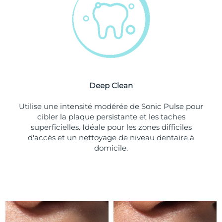
Turquie
Livraison estimée
8/11/26
Émirats arabes unis
Livraison estimée
8/11/26
Royaume-Uni
Livraison estimée
8/10/26
Deep Clean
États-Unis
Livraison estimée
8/11/26
Utilise une intensité modérée de Sonic Pulse pour
Ouzbékistan
Livraison estimée
8/15/26
cibler la plaque persistante et les taches
superficielles. Idéale pour les zones difficiles
Viêt Nam
Livraison estimée
8/16/26
d'accès et un nettoyage de niveau dentaire à
domicile.