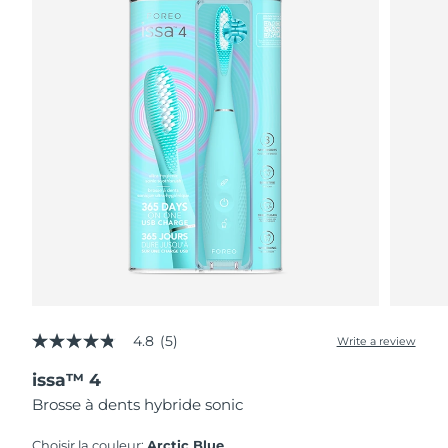
4.8
(5)
Write a review
4.8
out
issa™ 4
of
5
Brosse à dents hybride sonic
stars,
average
rating
Choisir la couleur:
Arctic Blue