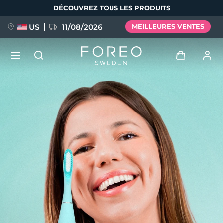
Aller
DÉCOUVREZ TOUS LES PRODUITS
au
contenu
principal
US
11/08/2026
MEILLEURES VENTES
NOUVEAU
Se connecter
Langue
BREAKING NEWS
Profil de l'utilisateur
English
Deutsch
Español
Mes appareils
FAQ™ Pure Beauty-Tech Elixir
Français
Italiano
Português
Mes commandes
Polski
Svenska
Русский
Türkçe
简体中文
繁體中文
Mes adresses
issa™ Teeth Whitening Set
Mes abonnements