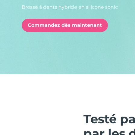
Brosse à dents hybride en silicone sonic
issa™ Teeth Whitening Set
Commandez dès maintenant
FAQ™ Dual LED Panel
POPULAIRE
Offres spéciales
Bestsellers
Testé p
par les 