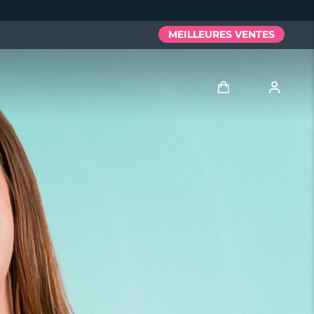
MEILLEURES VENTES
Se connecter
Profil de l'utilisateur
Mes appareils
Mes commandes
Mes adresses
Mes abonnements