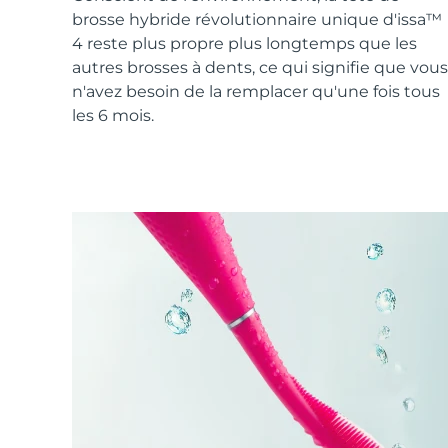
Soins de la peau KIWI™
All acne treatment devices
All revitalizing eye massagers
Serum
brosse hybride révolutionnaire unique d'issa™
issa™ Teeth Whitening Gel
Advanced pore care essentials
For healthy hair
4 reste plus propre plus longtemps que les
18% PAP
autres brosses à dents, ce qui signifie que vous
Cosmétiques
Hommes
n'avez besoin de la remplacer qu'une fois tous
les 6 mois.
Acheter tout
FOREO APP
À PROPROS