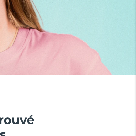
prouvé
s.