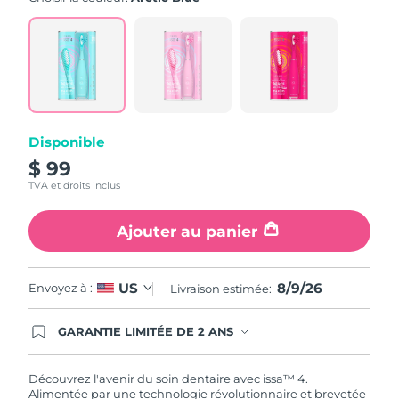
note
moyenne.
Read
5
Reviews.
Lien
sur
la
même
page.
Disponible
$ 99
TVA et droits inclus
Ajouter au panier
8/9/26
US
Envoyez à :
Livraison estimée:
GARANTIE LIMITÉE DE 2 ANS
En commandant aujourd'hui, vous êtes
automatiquement couverts par la garantie
FOREO. Cela signifie que si vous rencontrez des
Découvrez l'avenir du soin dentaire avec issa™ 4.
problèmes avec votre appareil pendant les 2 ans
Alimentée par une technologie révolutionnaire et brevetée