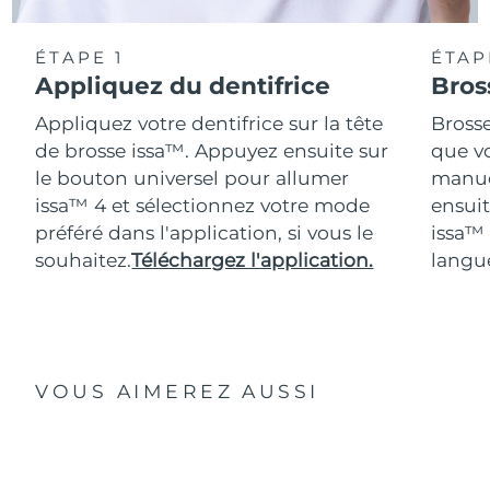
ÉTAPE 1
ÉTAP
Appliquez du dentifrice
Bros
Appliquez votre dentifrice sur la tête
Bross
de brosse issa™. Appuyez ensuite sur
que vo
le bouton universel pour allumer
manue
issa™ 4 et sélectionnez votre mode
ensuit
préféré dans l'application, si vous le
issa™
souhaitez.
Téléchargez l'application.
langue
VOUS AIMEREZ AUSSI