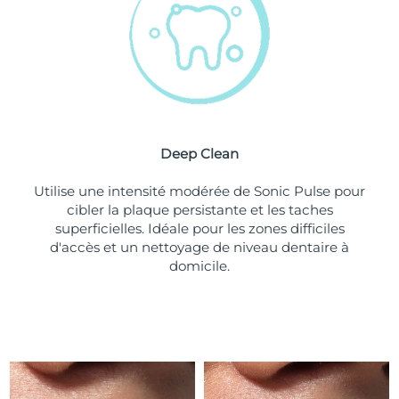
Turquie
Livraison estimée
09/08/2026
Émirats arabes unis
Livraison estimée
09/08/2026
Royaume-Uni
Livraison estimée
08/08/2026
Deep Clean
États-Unis
Livraison estimée
09/08/2026
Utilise une intensité modérée de Sonic Pulse pour
Ouzbékistan
Livraison estimée
13/08/2026
cibler la plaque persistante et les taches
superficielles. Idéale pour les zones difficiles
Viêt Nam
Livraison estimée
14/08/2026
d'accès et un nettoyage de niveau dentaire à
domicile.