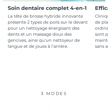
Soin dentaire complet 4-en-1
Effi
R.A.S. chinoise de
Livraison estimée
10/08/2026
La tête de brosse hybride innovante
Clini
Macao
présente 2 types de poils sur le devant
de pl
Malaisie
Livraison estimée
11/08/2026
pour un nettoyage énergisant des
ordina
dents et un massage doux des
sont p
Malte
Livraison estimée
08/08/2026
gencives, ainsi qu'un nettoyeur de
mainte
langue et de joues à l'arrière.
sans se
Mexique
Livraison estimée
12/08/2026
Monaco
Livraison estimée
09/08/2026
Pays-Bas
Livraison estimée
08/08/2026
Nouvelle-Zélande
Livraison estimée
08/08/2026
3 MODES
Norvège
Livraison estimée
08/08/2026
Oman
Livraison estimée
11/08/2026