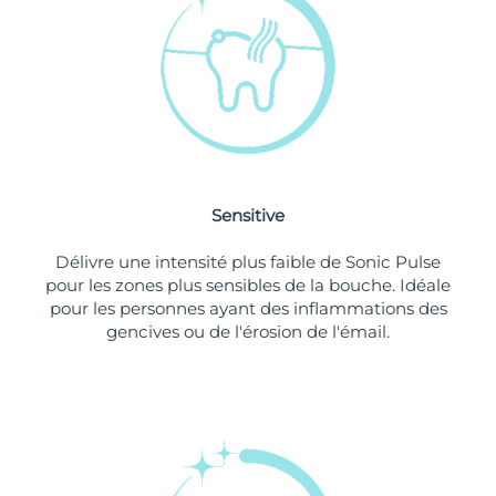
Singapour
Livraison estimée
10/08/2026
Slovaquie
Livraison estimée
08/08/2026
Slovénie
Livraison estimée
08/08/2026
Afrique du Sud
Livraison estimée
16/08/2026
Sensitive
Corée du Sud
Livraison estimée
10/08/2026
Délivre une intensité plus faible de Sonic Pulse
Espagne
Livraison estimée
08/08/2026
pour les zones plus sensibles de la bouche. Idéale
pour les personnes ayant des inflammations des
Suède
Livraison estimée
08/08/2026
gencives ou de l'érosion de l'émail.
Suisse
Livraison estimée
08/08/2026
Taïwan
Livraison estimée
13/08/2026
Thaïlande
Livraison estimée
12/08/2026