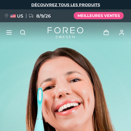
Aller
DÉCOUVREZ TOUS LES PRODUITS
au
contenu
principal
US
8/9/26
MEILLEURES VENTES
NOUVEAU
Se connecter
Langue
BREAKING NEWS
Profil de l'utilisateur
English
Deutsch
Español
Mes appareils
FAQ™ Pure Beauty-Tech Elixir
Français
Italiano
Português
Mes commandes
Polski
Svenska
Русский
Türkçe
简体中文
繁體中文
Mes adresses
issa™ Teeth Whitening Set
Mes abonnements