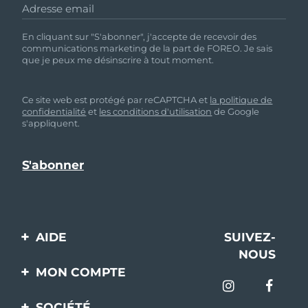
Adresse email
En cliquant sur "S'abonner", j'accepte de recevoir des
communications marketing de la part de FOREO. Je sais
que je peux me désinscrire à tout moment.
Ce site web est protégé par reCAPTCHA et
la politique de
confidentialité
et
les conditions d'utilisation
de Google
s'appliquent.
AIDE
SUIVEZ-
NOUS
Contactez-nous
MON COMPTE
Commandes et
Enregistrement produit
livraisons
SOCIÉTÉ