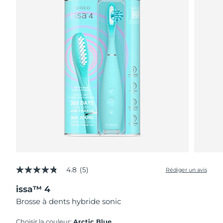
4.8
(5)
Rédiger un avis
4.8
étoiles
issa™ 4
sur
5,
Brosse à dents hybride sonic
valeur
de
la
Choisir la couleur:
Arctic Blue