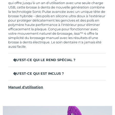
de garantie limitée, FOREO vous remplace ce
qui offre jusqu'à un an d'utilisation avec une seule charge
dernier gratuitement.
USB, cette brosse à dents de nouvelle génération combine
la technologie Sonic Pulse avancée avec un unique tête de
brosse hybride – des poils en silicone ultra doux à l'extérieur
pour protéger délicatement les gencives et des poils en
polymère haute performance à l'intérieur pour éliminer
efficacement la plaque. Conçue pour fonctionner avec
votre mouvement naturel de brossage, issa™ 4 offre la
simplicité du brossage manuel avec les résultats d'une
brosse à dents électrique. Le soin dentaire n'a jamais été
aussi facile.
QU'EST-CE QUI LE REND SPÉCIAL ?
Cliniquement prouvée pour améliorer l'hygiène
dentaire globale de +140 % en seulement 1 mois.
QU'EST-CE QUI EST INCLUS ?
Cliniquement prouvée pour éliminer 30 % de plaque en
issa™ 4
plus qu'une brosse à dents manuelle ordinaire.
Manuel d'utilisation
Câble de charge USB
Cliniquement prouvée pour réduire la gingivite.
Étui de voyage
La tête de brosse hybride dure 2 fois plus longtemps – il
suffit de la remplacer tous les 6 mois.
Guide de démarrage rapide
3 modes de brossage : Deep Clean, Whitening &
Manuel d'issa™
Sensitive.