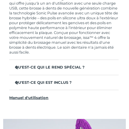
de garantie limitée, FOREO vous remplace ce
qui offre jusqu'à un an d'utilisation avec une seule charge
dernier gratuitement.
USB, cette brosse à dents de nouvelle génération combine
la technologie Sonic Pulse avancée avec un unique tête de
brosse hybride – des poils en silicone ultra doux à l'extérieur
pour protéger délicatement les gencives et des poils en
polymère haute performance à l'intérieur pour éliminer
efficacement la plaque. Conçue pour fonctionner avec
votre mouvement naturel de brossage, issa™ 4 offre la
simplicité du brossage manuel avec les résultats d'une
brosse à dents électrique. Le soin dentaire n'a jamais été
aussi facile.
QU'EST-CE QUI LE REND SPÉCIAL ?
Cliniquement prouvée pour améliorer l'hygiène
dentaire globale de +140 % en seulement 1 mois.
QU'EST-CE QUI EST INCLUS ?
Cliniquement prouvée pour éliminer 30 % de plaque en
issa™ 4
plus qu'une brosse à dents manuelle ordinaire.
Manuel d'utilisation
Câble de charge USB
Cliniquement prouvée pour réduire la gingivite.
Étui de voyage
La tête de brosse hybride dure 2 fois plus longtemps – il
suffit de la remplacer tous les 6 mois.
Guide de démarrage rapide
3 modes de brossage : Deep Clean, Whitening &
Manuel d'issa™
Sensitive.