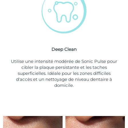
Turquie
Livraison estimée
8/9/26
Émirats arabes unis
Livraison estimée
8/9/26
Royaume-Uni
Livraison estimée
8/8/26
Deep Clean
États-Unis
Livraison estimée
8/9/26
Utilise une intensité modérée de Sonic Pulse pour
Ouzbékistan
Livraison estimée
8/13/26
cibler la plaque persistante et les taches
superficielles. Idéale pour les zones difficiles
Viêt Nam
Livraison estimée
8/14/26
d'accès et un nettoyage de niveau dentaire à
domicile.