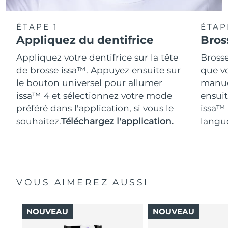
ÉTAPE 1
ÉTAP
Appliquez du dentifrice
Bros
Appliquez votre dentifrice sur la tête
Bross
de brosse issa™. Appuyez ensuite sur
que vo
le bouton universel pour allumer
manue
issa™ 4 et sélectionnez votre mode
ensuit
préféré dans l'application, si vous le
issa™
souhaitez.
Téléchargez l'application.
langue
VOUS AIMEREZ AUSSI
NOUVEAU
NOUVEAU