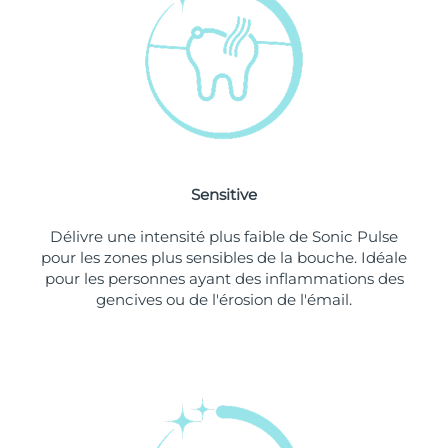
Singapour
Livraison estimée
8/10/26
Slovaquie
Livraison estimée
8/8/26
Slovénie
Livraison estimée
8/8/26
Afrique du Sud
Livraison estimée
8/16/26
Sensitive
Corée du Sud
Livraison estimée
8/10/26
Délivre une intensité plus faible de Sonic Pulse
Espagne
Livraison estimée
8/8/26
pour les zones plus sensibles de la bouche. Idéale
pour les personnes ayant des inflammations des
Suède
Livraison estimée
8/8/26
gencives ou de l'érosion de l'émail.
Suisse
Livraison estimée
8/8/26
Taïwan
Livraison estimée
8/13/26
Thaïlande
Livraison estimée
8/12/26