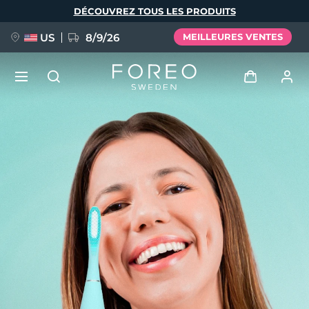
Aller
DÉCOUVREZ TOUS LES PRODUITS
au
contenu
principal
US
8/9/26
MEILLEURES VENTES
NOUVEAU
Se connecter
Langue
BREAKING NEWS
Profil de l'utilisateur
English
Deutsch
Español
Mes appareils
FAQ™ Pure Beauty-Tech Elixir
Français
Italiano
Português
Mes commandes
Polski
Svenska
Русский
Türkçe
简体中文
繁體中文
Mes adresses
issa™ Teeth Whitening Set
Mes abonnements