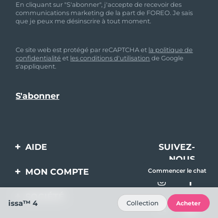
En cliquant sur "S'abonner", j'accepte de recevoir des
communications marketing de la part de FOREO. Je sais
que je peux me désinscrire à tout moment.
Ce site web est protégé par reCAPTCHA et
la politique de
confidentialité
et
les conditions d'utilisation
de Google
s'appliquent.
AIDE
SUIVEZ-
NOUS
Contactez-nous
MON COMPTE
Commencer le chat
Commandes et
Enregistrement produit
livraisons
SOCIÉTÉ
issa™ 4
Collection
Acheter
Aide
Garantie et retours
A propos de FOREO