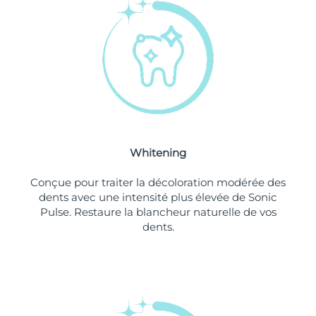
Philippines
Livraison estimée
8/11/26
Pologne
Livraison estimée
8/9/26
Portugal
Livraison estimée
8/8/26
Porto Rico
Livraison estimée
8/10/26
Whitening
Qatar
Livraison estimée
8/9/26
Conçue pour traiter la décoloration modérée des
La Réunion
Livraison estimée
8/13/26
dents avec une intensité plus élevée de Sonic
Pulse. Restaure la blancheur naturelle de vos
dents.
Roumanie
Livraison estimée
8/8/26
Russie
Livraison estimée
8/16/26
Arabie saoudite
Livraison estimée
8/9/26