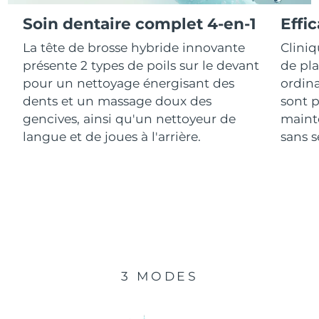
Soin dentaire complet 4-en-1
Effi
R.A.S. chinoise de
Livraison estimée
8/10/26
La tête de brosse hybride innovante
Clini
Macao
présente 2 types de poils sur le devant
de pl
Malaisie
Livraison estimée
8/11/26
pour un nettoyage énergisant des
ordina
dents et un massage doux des
sont p
Malte
Livraison estimée
8/8/26
gencives, ainsi qu'un nettoyeur de
mainte
langue et de joues à l'arrière.
sans se
Mexique
Livraison estimée
8/12/26
Monaco
Livraison estimée
8/9/26
Pays-Bas
Livraison estimée
8/8/26
Nouvelle-Zélande
Livraison estimée
8/8/26
3 MODES
Norvège
Livraison estimée
8/8/26
Oman
Livraison estimée
8/11/26