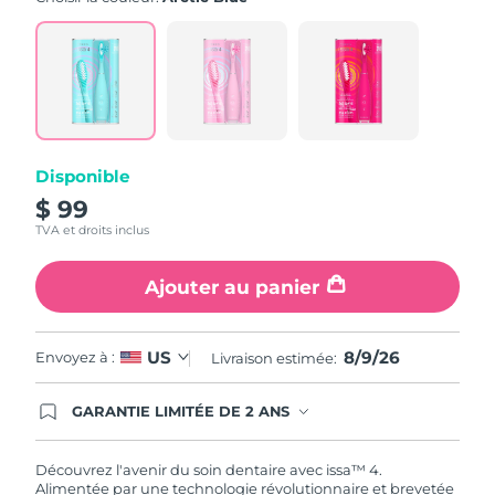
value.
Read
5
Reviews.
Same
page
link.
Disponible
$ 99
TVA et droits inclus
Ajouter au panier
8/9/26
US
Envoyez à :
Livraison estimée:
GARANTIE LIMITÉE DE 2 ANS
En commandant aujourd'hui, vous êtes
automatiquement couverts par la garantie
FOREO. Cela signifie que si vous rencontrez des
Découvrez l'avenir du soin dentaire avec issa™ 4.
problèmes avec votre appareil pendant les 2 ans
Alimentée par une technologie révolutionnaire et brevetée