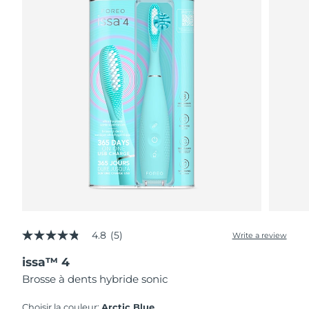
4.8
(5)
Write a review
4.8
out
issa™ 4
of
5
Brosse à dents hybride sonic
stars,
average
rating
Choisir la couleur:
Arctic Blue