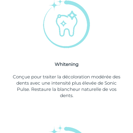
Philippines
Livraison estimée
8/13/26
Pologne
Livraison estimée
8/11/26
Portugal
Livraison estimée
8/10/26
Porto Rico
Livraison estimée
8/12/26
Whitening
Qatar
Livraison estimée
8/11/26
Conçue pour traiter la décoloration modérée des
La Réunion
Livraison estimée
8/15/26
dents avec une intensité plus élevée de Sonic
Pulse. Restaure la blancheur naturelle de vos
dents.
Roumanie
Livraison estimée
8/10/26
Russie
Livraison estimée
8/18/26
Arabie saoudite
Livraison estimée
8/11/26