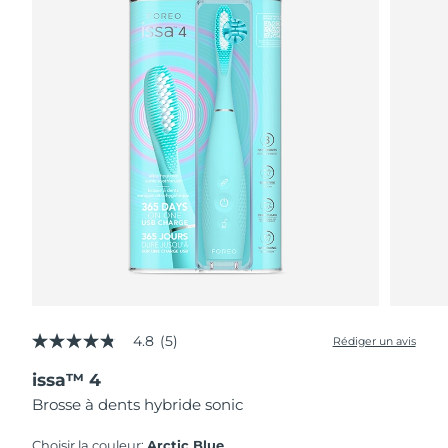
4.8
(5)
Rédiger un avis
4.8
étoiles
issa™ 4
sur
5,
Brosse à dents hybride sonic
valeur
de
la
Choisir la couleur:
Arctic Blue