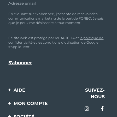
Adresse email
En cliquant sur "S'abonner", j'accepte de recevoir des
communications marketing de la part de FOREO. Je sais
que je peux me désinscrire à tout moment.
Ce site web est protégé par reCAPTCHA et
la politique de
confidentialité
et
les conditions d'utilisation
de Google
s'appliquent.
AIDE
SUIVEZ-
NOUS
Contactez-nous
MON COMPTE
Commandes et
Enregistrement produit
livraisons
SOCIÉTÉ