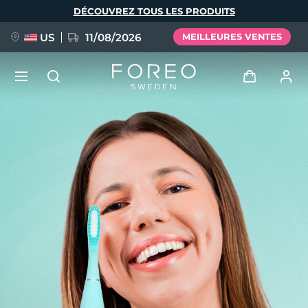
Aller
DÉCOUVREZ TOUS LES PRODUITS
au
contenu
principal
US
11/08/2026
MEILLEURES VENTES
NOUVEAU
Se connecter
Langue
BREAKING NEWS
Profil de l'utilisateur
English
Deutsch
Español
Mes appareils
FAQ™ Pure Beauty-Tech Elixir
Français
Italiano
Português
Mes commandes
Polski
Svenska
Русский
Türkçe
简体中文
繁體中文
Mes adresses
issa™ Teeth Whitening Set
Mes abonnements