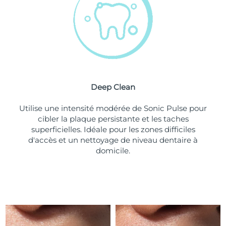
Turquie
Livraison estimée
8/11/26
Émirats arabes unis
Livraison estimée
8/11/26
Royaume-Uni
Livraison estimée
8/10/26
Deep Clean
États-Unis
Livraison estimée
8/11/26
Utilise une intensité modérée de Sonic Pulse pour
Ouzbékistan
Livraison estimée
8/15/26
cibler la plaque persistante et les taches
superficielles. Idéale pour les zones difficiles
Viêt Nam
Livraison estimée
8/16/26
d'accès et un nettoyage de niveau dentaire à
domicile.