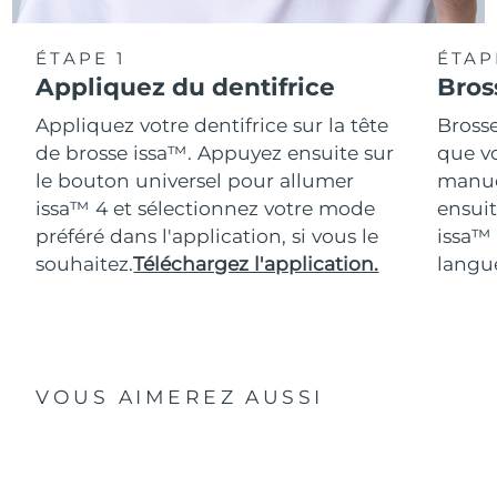
ÉTAPE 1
ÉTAP
Appliquez du dentifrice
Bros
Appliquez votre dentifrice sur la tête
Bross
de brosse issa™. Appuyez ensuite sur
que vo
le bouton universel pour allumer
manue
issa™ 4 et sélectionnez votre mode
ensuit
préféré dans l'application, si vous le
issa™
souhaitez.
Téléchargez l'application.
langue
VOUS AIMEREZ AUSSI