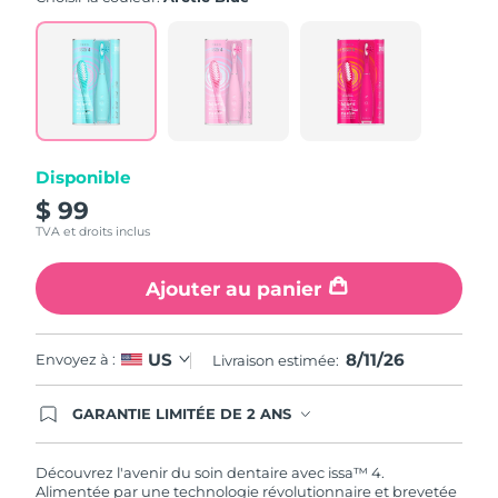
note
moyenne.
Read
5
Reviews.
Lien
sur
la
même
page.
Disponible
$ 99
TVA et droits inclus
Ajouter au panier
8/11/26
US
Envoyez à :
Livraison estimée:
GARANTIE LIMITÉE DE 2 ANS
En commandant aujourd'hui, vous êtes
automatiquement couverts par la garantie
FOREO. Cela signifie que si vous rencontrez des
Découvrez l'avenir du soin dentaire avec issa™ 4.
problèmes avec votre appareil pendant les 2 ans
Alimentée par une technologie révolutionnaire et brevetée