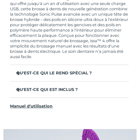
de garantie limitée, FOREO vous remplace ce
qui offre jusqu'à un an d'utilisation avec une seule charge
dernier gratuitement.
USB, cette brosse à dents de nouvelle génération combine
la technologie Sonic Pulse avancée avec un unique tête de
brosse hybride – des poils en silicone ultra doux à l'extérieur
pour protéger délicatement les gencives et des poils en
polymère haute performance à l'intérieur pour éliminer
efficacement la plaque. Conçue pour fonctionner avec
votre mouvement naturel de brossage, issa™ 4 offre la
simplicité du brossage manuel avec les résultats d'une
brosse à dents électrique. Le soin dentaire n'a jamais été
aussi facile.
QU'EST-CE QUI LE REND SPÉCIAL ?
Cliniquement prouvée pour améliorer l'hygiène
dentaire globale de +140 % en seulement 1 mois.
QU'EST-CE QUI EST INCLUS ?
Cliniquement prouvée pour éliminer 30 % de plaque en
issa™ 4
plus qu'une brosse à dents manuelle ordinaire.
Manuel d'utilisation
Câble de charge USB
Cliniquement prouvée pour réduire la gingivite.
Étui de voyage
La tête de brosse hybride dure 2 fois plus longtemps – il
suffit de la remplacer tous les 6 mois.
Guide de démarrage rapide
3 modes de brossage : Deep Clean, Whitening &
Manuel d'issa™
Sensitive.