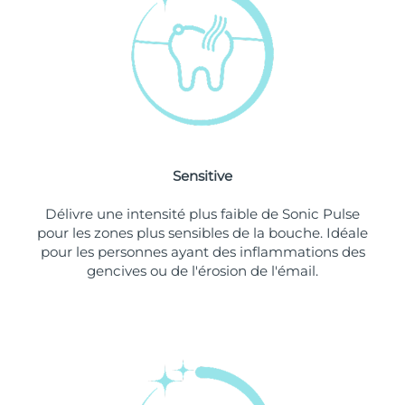
Singapour
Livraison estimée
8/12/26
Slovaquie
Livraison estimée
8/10/26
Slovénie
Livraison estimée
8/10/26
Afrique du Sud
Livraison estimée
8/18/26
Sensitive
Corée du Sud
Livraison estimée
8/12/26
Délivre une intensité plus faible de Sonic Pulse
Espagne
Livraison estimée
8/10/26
pour les zones plus sensibles de la bouche. Idéale
pour les personnes ayant des inflammations des
Suède
Livraison estimée
8/10/26
gencives ou de l'érosion de l'émail.
Suisse
Livraison estimée
8/10/26
Taïwan
Livraison estimée
8/15/26
Thaïlande
Livraison estimée
8/14/26