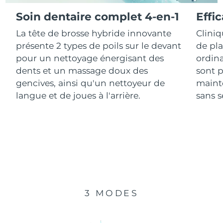
Soin dentaire complet 4-en-1
Effi
R.A.S. chinoise de
Livraison estimée
8/12/26
La tête de brosse hybride innovante
Clini
Macao
présente 2 types de poils sur le devant
de pl
Malaisie
Livraison estimée
8/13/26
pour un nettoyage énergisant des
ordina
dents et un massage doux des
sont p
Malte
Livraison estimée
8/10/26
gencives, ainsi qu'un nettoyeur de
mainte
langue et de joues à l'arrière.
sans se
Mexique
Livraison estimée
8/14/26
Monaco
Livraison estimée
8/11/26
Pays-Bas
Livraison estimée
8/10/26
Nouvelle-Zélande
Livraison estimée
8/10/26
3 MODES
Norvège
Livraison estimée
8/10/26
Oman
Livraison estimée
8/13/26