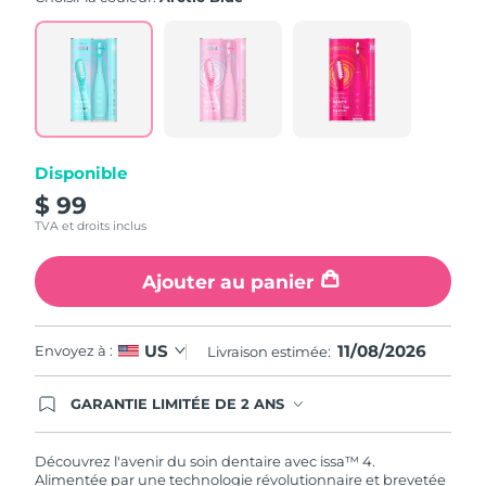
value.
Read
5
Reviews.
Same
page
link.
Disponible
$ 99
TVA et droits inclus
Ajouter au panier
11/08/2026
US
Envoyez à :
Livraison estimée:
GARANTIE LIMITÉE DE 2 ANS
En commandant aujourd'hui, vous êtes
automatiquement couverts par la garantie
FOREO. Cela signifie que si vous rencontrez des
Découvrez l'avenir du soin dentaire avec issa™ 4.
problèmes avec votre appareil pendant les 2 ans
Alimentée par une technologie révolutionnaire et brevetée