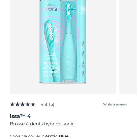
4.8
(5)
Write a review
4.8
out
issa™ 4
of
5
Brosse à dents hybride sonic
stars,
average
rating
Choisir la couleur:
Arctic Blue