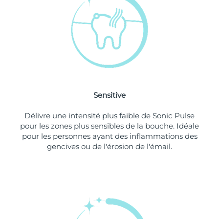
Singapour
Livraison estimée
8/12/26
Slovaquie
Livraison estimée
8/10/26
Slovénie
Livraison estimée
8/10/26
Afrique du Sud
Livraison estimée
8/18/26
Sensitive
Corée du Sud
Livraison estimée
8/12/26
Délivre une intensité plus faible de Sonic Pulse
Espagne
Livraison estimée
8/10/26
pour les zones plus sensibles de la bouche. Idéale
pour les personnes ayant des inflammations des
Suède
Livraison estimée
8/10/26
gencives ou de l'érosion de l'émail.
Suisse
Livraison estimée
8/10/26
Taïwan
Livraison estimée
8/15/26
Thaïlande
Livraison estimée
8/14/26