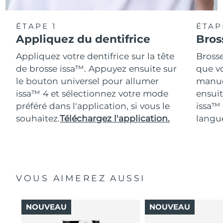
ÉTAPE 1
ÉTAP
Appliquez du dentifrice
Bros
Appliquez votre dentifrice sur la tête
Bross
de brosse issa™. Appuyez ensuite sur
que vo
le bouton universel pour allumer
manue
issa™ 4 et sélectionnez votre mode
ensuit
préféré dans l'application, si vous le
issa™
souhaitez.
Téléchargez l'application.
langue
VOUS AIMEREZ AUSSI
NOUVEAU
NOUVEAU