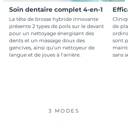
Soin dentaire complet 4-en-1
Effi
R.A.S. chinoise de
Livraison estimée
8/12/26
La tête de brosse hybride innovante
Clini
Macao
présente 2 types de poils sur le devant
de pl
Malaisie
Livraison estimée
8/13/26
pour un nettoyage énergisant des
ordina
dents et un massage doux des
sont p
Malte
Livraison estimée
8/10/26
gencives, ainsi qu'un nettoyeur de
mainte
langue et de joues à l'arrière.
sans se
Mexique
Livraison estimée
8/14/26
Monaco
Livraison estimée
8/11/26
Pays-Bas
Livraison estimée
8/10/26
Nouvelle-Zélande
Livraison estimée
8/10/26
3 MODES
Norvège
Livraison estimée
8/10/26
Oman
Livraison estimée
8/13/26