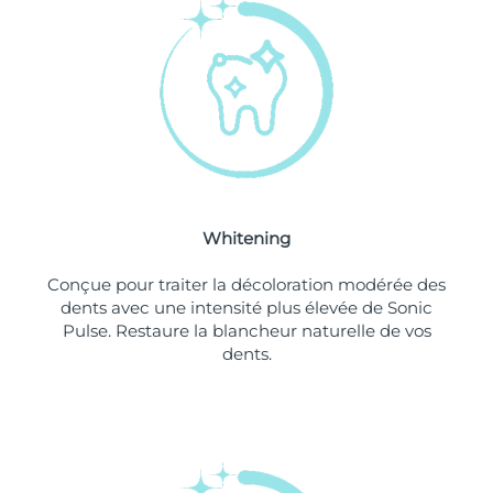
Philippines
Livraison estimée
8/13/26
Pologne
Livraison estimée
8/11/26
Portugal
Livraison estimée
8/10/26
Porto Rico
Livraison estimée
8/12/26
Whitening
Qatar
Livraison estimée
8/11/26
Conçue pour traiter la décoloration modérée des
La Réunion
Livraison estimée
8/15/26
dents avec une intensité plus élevée de Sonic
Pulse. Restaure la blancheur naturelle de vos
dents.
Roumanie
Livraison estimée
8/10/26
Russie
Livraison estimée
8/18/26
Arabie saoudite
Livraison estimée
8/11/26