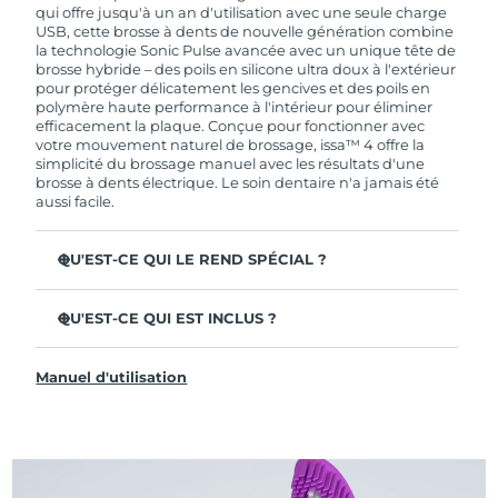
de garantie limitée, FOREO vous remplace ce
qui offre jusqu'à un an d'utilisation avec une seule charge
dernier gratuitement.
USB, cette brosse à dents de nouvelle génération combine
la technologie Sonic Pulse avancée avec un unique tête de
brosse hybride – des poils en silicone ultra doux à l'extérieur
pour protéger délicatement les gencives et des poils en
polymère haute performance à l'intérieur pour éliminer
efficacement la plaque. Conçue pour fonctionner avec
votre mouvement naturel de brossage, issa™ 4 offre la
simplicité du brossage manuel avec les résultats d'une
brosse à dents électrique. Le soin dentaire n'a jamais été
aussi facile.
QU'EST-CE QUI LE REND SPÉCIAL ?
Cliniquement prouvée pour améliorer l'hygiène
dentaire globale de +140 % en seulement 1 mois.
QU'EST-CE QUI EST INCLUS ?
Cliniquement prouvée pour éliminer 30 % de plaque en
issa™ 4
plus qu'une brosse à dents manuelle ordinaire.
Manuel d'utilisation
Câble de charge USB
Cliniquement prouvée pour réduire la gingivite.
Étui de voyage
La tête de brosse hybride dure 2 fois plus longtemps – il
suffit de la remplacer tous les 6 mois.
Guide de démarrage rapide
3 modes de brossage : Deep Clean, Whitening &
Manuel d'issa™
Sensitive.