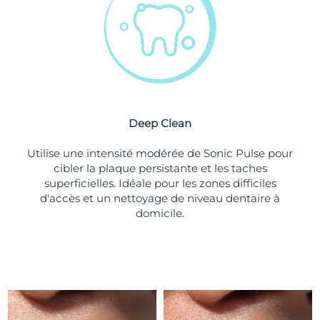
Turquie
Livraison estimée
8/11/26
Émirats arabes unis
Livraison estimée
8/11/26
Royaume-Uni
Livraison estimée
8/10/26
Deep Clean
États-Unis
Livraison estimée
8/11/26
Utilise une intensité modérée de Sonic Pulse pour
Ouzbékistan
Livraison estimée
8/15/26
cibler la plaque persistante et les taches
superficielles. Idéale pour les zones difficiles
Viêt Nam
Livraison estimée
8/16/26
d'accès et un nettoyage de niveau dentaire à
domicile.