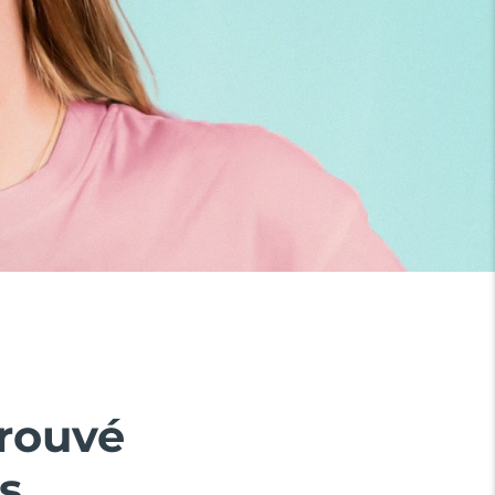
prouvé
s.