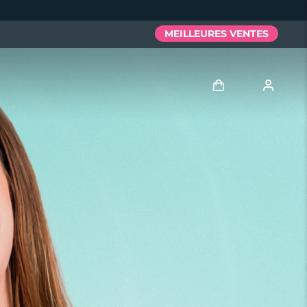
MEILLEURES VENTES
Se connecter
Profil de l'utilisateur
Mes appareils
Mes commandes
Mes adresses
Mes abonnements