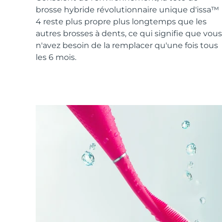
Soins de la peau KIWI™
All acne treatment devices
All revitalizing eye massagers
Serum
brosse hybride révolutionnaire unique d'issa™
issa™ Teeth Whitening Gel
Advanced pore care essentials
For healthy hair
4 reste plus propre plus longtemps que les
18% PAP
autres brosses à dents, ce qui signifie que vous
Cosmétiques
Hommes
n'avez besoin de la remplacer qu'une fois tous
les 6 mois.
Acheter tout
FOREO APP
À PROPROS