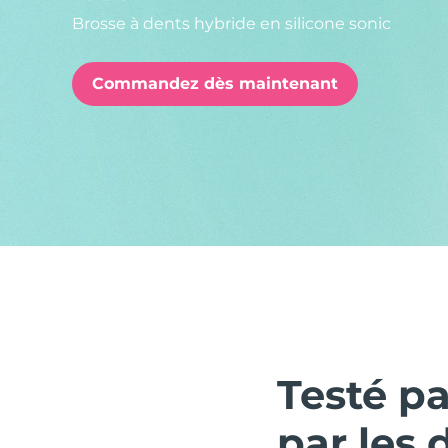
Brosse à dents hybride en silicone sonic
issa™ Teeth Whitening Set
Commandez dès maintenant
FAQ™ Dual LED Panel
POPULAIRE
Offres spéciales
Bestsellers
Testé p
par les 