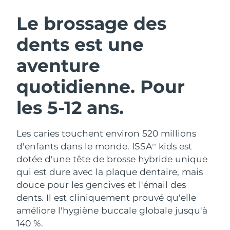
ROUTINE DE BEAUTÉ SUÉDOISE
Autriche
Livraison estimée
8/10/26
Le brossage des
dents est une
Bahreïn
Livraison estimée
8/11/26
aventure
Nettoyage du visage
Lifting
Belgique
Livraison estimée
8/10/26
LUNA™ 4 coffret
BEAR™ 2 coffret
quotidienne. Pour
Bermudes
Livraison estimée
8/16/26
Anti-aging massage
Microcurrent toning
les 5-12 ans.
Bosnie-Herzégovine
Livraison estimée
8/13/26
Hydratation
Soin bucco-dentaire
LUNA™ 4 Plus
BEAR™ 2 go
Les caries touchent environ 520 millions
Brunei
Livraison estimée
8/15/26
UFO™ 3 coffret
issa™ 4
Massage, LED heating
Microcurrent toning on-the-go
d'enfants dans le monde. ISSA
kids est
TM
FAQ™ TRAITEMENT ANTI-ÂGE
Deep facial hydration
Hybrid silicone sonic toothbrush
dotée d'une tête de brosse hybride unique
Bulgarie
Livraison estimée
8/10/26
qui est dure avec la plaque dentaire, mais
NEW
LUNA™ 4 Men
BEAR™ 2 eyes & lips
douce pour les gencives et l'émail des
Canada
Livraison estimée
8/14/26
UFO™ 3 LED
issa™ 4 plus
For men, anti-aging massage
Microcurrent line smoothing device
dents. Il est cliniquement prouvé qu'elle
Near-infrared and red light therapy
Smart hybrid silicone sonic toothbrush
Chili
améliore l'hygiène buccale globale jusqu'à
Livraison estimée
8/14/26
device
Anti-âge
Traitements LED
140 %.