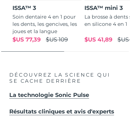
ISSA™ 3
ISSA™ mini 3
Soin dentaire 4 en 1 pour
La brosse à dents
les dents, les gencives, les
en silicone 4 en 1
joues et la langue
$US 77,39
$US 109
$US 41,89
$US
DÉCOUVREZ LA SCIENCE QUI
SE CACHE DERRIÈRE
La technologie Sonic Pulse
Résultats cliniques et avis d'experts