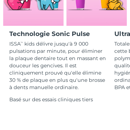
Advanced pore care essentials
For healthy hair
18% PAP
Israël
Livraison estimée
8/14/26
Cosmétiques
Hommes
Italie
Livraison estimée
8/10/26
Technologie Sonic Pulse
Ultr
Japon
Livraison estimée
8/13/26
ISSA
kids délivre jusqu'à 9 000
Totale
Acheter tout
TM
Jersey
Livraison estimée
8/15/26
pulsations par minute, pour éliminer
cette 
la plaque dentaire tout en massant en
polymè
Kazakhstan
Livraison estimée
8/12/26
douceur les gencives. Il est
qualit
FOREO APP
cliniquement prouvé qu'elle élimine
hygién
Koweït
Livraison estimée
8/10/26
30 % de plaque en plus qu'une brosse
ordina
À PROPROS
à dents manuelle ordinaire.
BPA et
Lettonie
Livraison estimée
8/10/26
Basé sur des essais cliniques tiers
Liban
Livraison estimée
8/11/26
Lituanie
Livraison estimée
8/10/26
Luxembourg
Livraison estimée
8/10/26