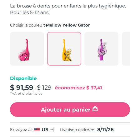
5,
La brosse à dents pour enfants la plus hygiénique.
valeur
Pour les 5-12 ans.
Philippines
de
Livraison estimée
8/13/26
la
note
Choisir la couleur:
Mellow Yellow Gator
Pologne
moyenne.
Livraison estimée
8/11/26
Read
16
Portugal
Livraison estimée
8/10/26
Reviews.
Lien
sur
Porto Rico
Livraison estimée
8/12/26
la
même
page.
Qatar
Livraison estimée
8/11/26
Disponible
La Réunion
$ 91,59
$ 129
Livraison estimée
8/15/26
économisez
$ 37,41
TVA et droits inclus
Roumanie
Livraison estimée
8/10/26
Ajouter au panier
Russie
Livraison estimée
8/18/26
8/11/26
US
Envoyez à :
Livraison estimée:
Arabie saoudite
Livraison estimée
8/11/26