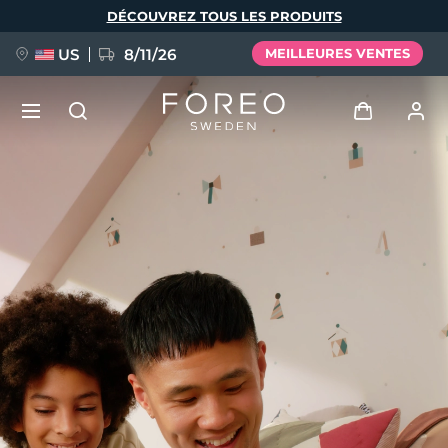
Aller
DÉCOUVREZ TOUS LES PRODUITS
au
contenu
principal
US
8/11/26
MEILLEURES VENTES
NOUVEAU
Se connecter
Langue
BREAKING NEWS
Profil de l'utilisateur
English
Deutsch
Español
Mes appareils
FAQ™ Pure Beauty-Tech Elixir
Français
Italiano
Português
Mes commandes
Polski
Svenska
Русский
Türkçe
简体中文
繁體中文
Mes adresses
issa™ Teeth Whitening Set
Mes abonnements