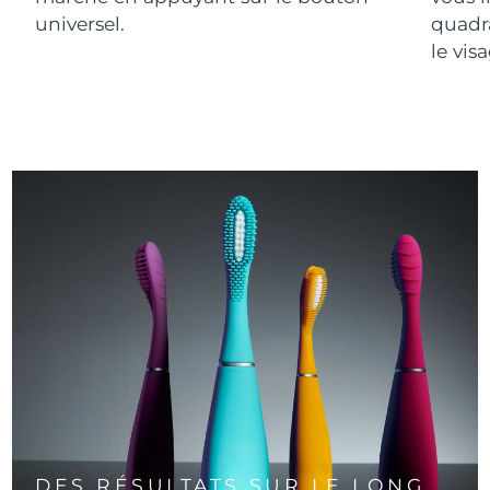
universel.
quadr
le vis
DES RÉSULTATS SUR LE LONG