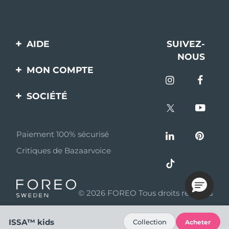
AIDE
SUIVEZ-
NOUS
Contactez-nous
MON COMPTE
Commandes et
Enregistrement produit
livraisons
SOCIÉTÉ
Aide
Garantie et retours
A propos de FOREO
Questions et réponses
Paiement 100% sécurisé
Programme d’affiliation
Critiques de Bazaarvoice
Informations sur la
Nouvelles d'affiliation
batterie
MYSA
© 2026 FOREO Tous droits réservés
Partenaires
distributeurs
ISSA™ kids
Collection
Acheter
Conditions d'utilisation