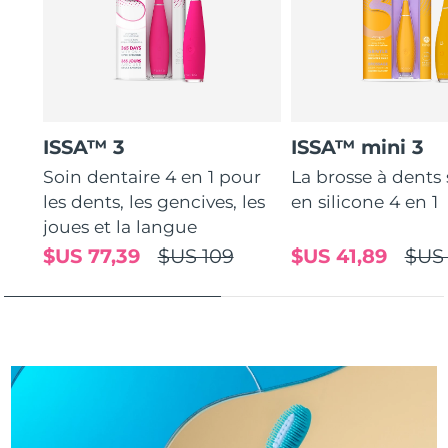
Turquie
Livraison estimée
8/11/26
Émirats arabes unis
Livraison estimée
8/11/26
Royaume-Uni
Livraison estimée
8/10/26
ISSA™ 3
ISSA™ mini 3
Soin dentaire 4 en 1 pour
La brosse à dents
États-Unis
Livraison estimée
8/11/26
les dents, les gencives, les
en silicone 4 en 1
Ouzbékistan
joues et la langue
Livraison estimée
8/15/26
$US 77,39
$US 109
$US 41,89
$US
Viêt Nam
Livraison estimée
8/16/26