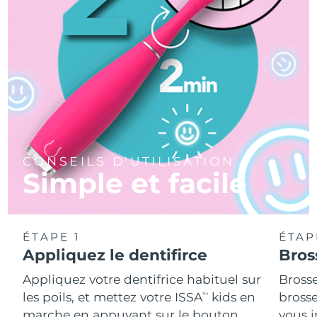
CONSEILS D'UTILISATION
Simple et facile
ÉTAPE 1
ÉTAP
Appliquez le dentifirce
Bros
Appliquez votre dentifrice habituel sur
Bross
les poils, et mettez votre ISSA
kids en
brosse
TM
marche en appuyant sur le bouton
vous 