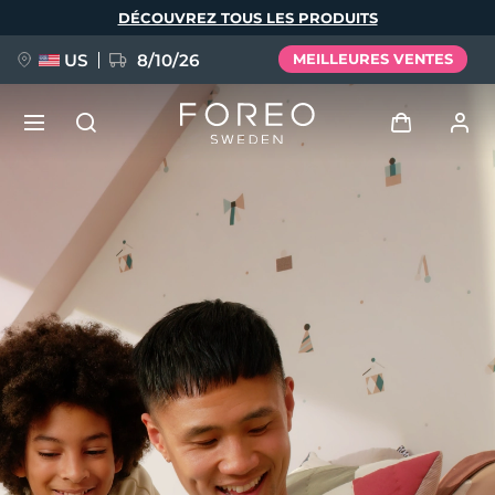
Aller
DÉCOUVREZ TOUS LES PRODUITS
au
contenu
principal
US
8/10/26
MEILLEURES VENTES
NOUVEAU
Se connecter
Langue
BREAKING NEWS
Profil de l'utilisateur
English
Deutsch
Español
Mes appareils
FAQ™ Pure Beauty-Tech Elixir
Français
Italiano
Português
Mes commandes
Polski
Svenska
Русский
Türkçe
简体中文
繁體中文
Mes adresses
issa™ Teeth Whitening Set
Mes abonnements