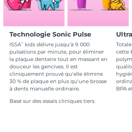
Advanced pore care essentials
For healthy hair
18% PAP
Israël
Livraison estimée
8/13/26
Cosmétiques
Hommes
Italie
Livraison estimée
8/9/26
Technologie Sonic Pulse
Ultr
Japon
Livraison estimée
8/12/26
ISSA
kids délivre jusqu'à 9 000
Totale
Acheter tout
TM
Jersey
Livraison estimée
8/14/26
pulsations par minute, pour éliminer
cette 
la plaque dentaire tout en massant en
polymè
Kazakhstan
Livraison estimée
8/11/26
douceur les gencives. Il est
qualit
FOREO APP
cliniquement prouvé qu'elle élimine
hygién
Koweït
Livraison estimée
8/9/26
30 % de plaque en plus qu'une brosse
ordina
À PROPROS
à dents manuelle ordinaire.
BPA et
Lettonie
Livraison estimée
8/9/26
Basé sur des essais cliniques tiers
Liban
Livraison estimée
8/10/26
Lituanie
Livraison estimée
8/9/26
Luxembourg
Livraison estimée
8/9/26