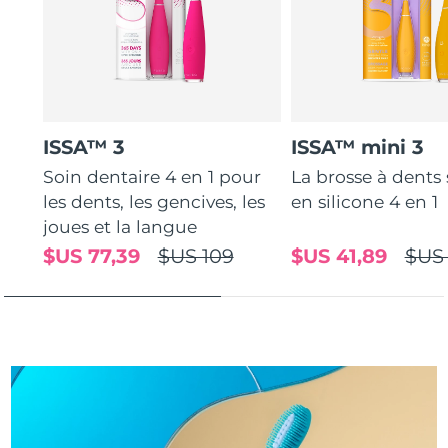
Turquie
Livraison estimée
8/10/26
Émirats arabes unis
Livraison estimée
8/10/26
Royaume-Uni
Livraison estimée
8/9/26
ISSA™ 3
ISSA™ mini 3
Soin dentaire 4 en 1 pour
La brosse à dents
États-Unis
Livraison estimée
8/10/26
les dents, les gencives, les
en silicone 4 en 1
Ouzbékistan
joues et la langue
Livraison estimée
8/14/26
$US 77,39
$US 109
$US 41,89
$US
Viêt Nam
Livraison estimée
8/15/26