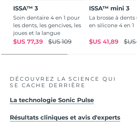
ISSA™ 3
ISSA™ mini 3
Soin dentaire 4 en 1 pour
La brosse à dents
les dents, les gencives, les
en silicone 4 en 1
joues et la langue
$US 77,39
$US 109
$US 41,89
$US
DÉCOUVREZ LA SCIENCE QUI
SE CACHE DERRIÈRE
La technologie Sonic Pulse
Résultats cliniques et avis d'experts