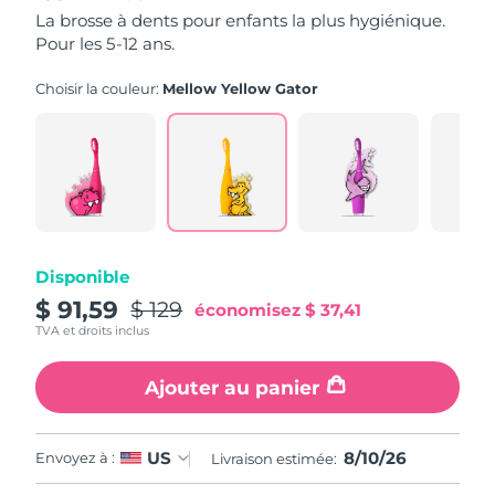
5,
La brosse à dents pour enfants la plus hygiénique.
valeur
Pour les 5-12 ans.
Philippines
de
Livraison estimée
8/12/26
la
note
Choisir la couleur:
Mellow Yellow Gator
Pologne
moyenne.
Livraison estimée
8/10/26
Read
16
Portugal
Livraison estimée
8/9/26
Reviews.
Lien
sur
Porto Rico
Livraison estimée
8/11/26
la
même
page.
Qatar
Livraison estimée
8/10/26
Disponible
La Réunion
$ 91,59
$ 129
Livraison estimée
8/14/26
économisez
$ 37,41
TVA et droits inclus
Roumanie
Livraison estimée
8/9/26
Ajouter au panier
Russie
Livraison estimée
8/17/26
8/10/26
US
Envoyez à :
Livraison estimée:
Arabie saoudite
Livraison estimée
8/10/26