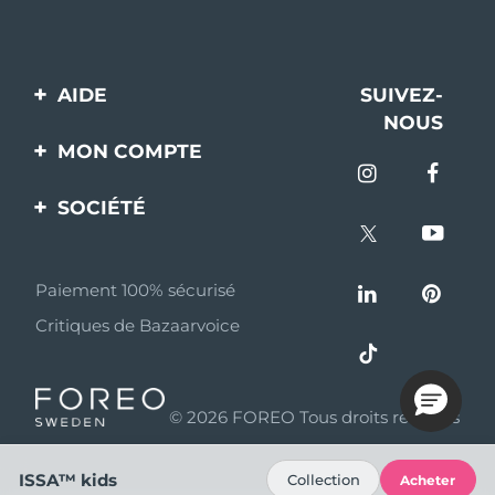
AIDE
SUIVEZ-
NOUS
Contactez-nous
MON COMPTE
Commandes et
Enregistrement produit
livraisons
SOCIÉTÉ
Aide
Garantie et retours
A propos de FOREO
Questions et réponses
Paiement 100% sécurisé
Programme d’affiliation
Critiques de Bazaarvoice
Informations sur la
Nouvelles d'affiliation
batterie
MYSA
© 2026 FOREO Tous droits réservés
Partenaires
distributeurs
ISSA™ kids
Collection
Acheter
Conditions d'utilisation