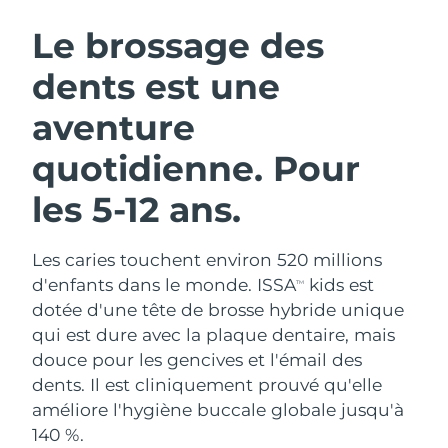
ROUTINE DE BEAUTÉ SUÉDOISE
Autriche
Livraison estimée
8/9/26
Le brossage des
dents est une
Bahreïn
Livraison estimée
8/10/26
aventure
Nettoyage du visage
Lifting
Belgique
Livraison estimée
8/9/26
LUNA™ 4 coffret
BEAR™ 2 coffret
quotidienne. Pour
Bermudes
Livraison estimée
8/15/26
Anti-aging massage
Microcurrent toning
les 5-12 ans.
Bosnie-Herzégovine
Livraison estimée
8/12/26
Hydratation
Soin bucco-dentaire
LUNA™ 4 Plus
BEAR™ 2 go
Les caries touchent environ 520 millions
Brunei
Livraison estimée
8/14/26
UFO™ 3 coffret
issa™ 4
Massage, LED heating
Microcurrent toning on-the-go
d'enfants dans le monde. ISSA
kids est
TM
FAQ™ TRAITEMENT ANTI-ÂGE
Deep facial hydration
Hybrid silicone sonic toothbrush
dotée d'une tête de brosse hybride unique
Bulgarie
Livraison estimée
8/9/26
qui est dure avec la plaque dentaire, mais
NEW
LUNA™ 4 Men
BEAR™ 2 eyes & lips
douce pour les gencives et l'émail des
Canada
Livraison estimée
8/13/26
UFO™ 3 LED
issa™ 4 plus
For men, anti-aging massage
Microcurrent line smoothing device
dents. Il est cliniquement prouvé qu'elle
Near-infrared and red light therapy
Smart hybrid silicone sonic toothbrush
Chili
améliore l'hygiène buccale globale jusqu'à
Livraison estimée
8/13/26
device
Anti-âge
Traitements LED
140 %.