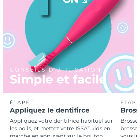
CONSEILS D'UTILISATION
Simple et facile
ÉTAPE 1
ÉTAP
Appliquez le dentifirce
Bros
Appliquez votre dentifrice habituel sur
Bross
les poils, et mettez votre ISSA
kids en
brosse
TM
marche en appuyant sur le bouton
vous 