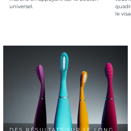
universel.
quadr
le vis
DES RÉSULTATS SUR LE LONG