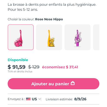
5
La brosse à dents pour enfants la plus hygiénique.
stars,
Pour les 5-12 ans.
Philippines
average
Livraison estimée
8/11/26
rating
value.
Choisir la couleur:
Rose Nose Hippo
Pologne
Read
Livraison estimée
8/9/26
16
Reviews.
Portugal
Livraison estimée
8/8/26
Same
page
link.
Porto Rico
Livraison estimée
8/10/26
Qatar
Livraison estimée
8/9/26
Disponible
La Réunion
$ 91,59
$ 129
Livraison estimée
8/13/26
économisez
$ 37,41
TVA et droits inclus
Roumanie
Livraison estimée
8/8/26
Ajouter au panier
Russie
Livraison estimée
8/16/26
8/9/26
US
Envoyez à :
Livraison estimée:
Arabie saoudite
Livraison estimée
8/9/26