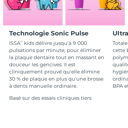
Advanced pore care essentials
For healthy hair
18% PAP
Israël
Livraison estimée
8/12/26
Cosmétiques
Hommes
Italie
Livraison estimée
8/8/26
Technologie Sonic Pulse
Ultr
Japon
Livraison estimée
8/11/26
ISSA
kids délivre jusqu'à 9 000
Totale
Acheter tout
TM
Jersey
Livraison estimée
8/13/26
pulsations par minute, pour éliminer
cette 
la plaque dentaire tout en massant en
polymè
Kazakhstan
Livraison estimée
8/10/26
douceur les gencives. Il est
qualit
FOREO APP
cliniquement prouvé qu'elle élimine
hygién
Koweït
Livraison estimée
8/8/26
30 % de plaque en plus qu'une brosse
ordina
À PROPROS
à dents manuelle ordinaire.
BPA et
Lettonie
Livraison estimée
8/8/26
Basé sur des essais cliniques tiers
Liban
Livraison estimée
8/9/26
Lituanie
Livraison estimée
8/8/26
Luxembourg
Livraison estimée
8/8/26