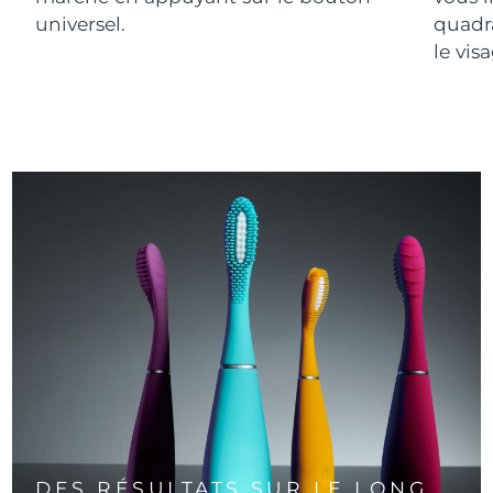
universel.
quadr
le vis
DES RÉSULTATS SUR LE LONG