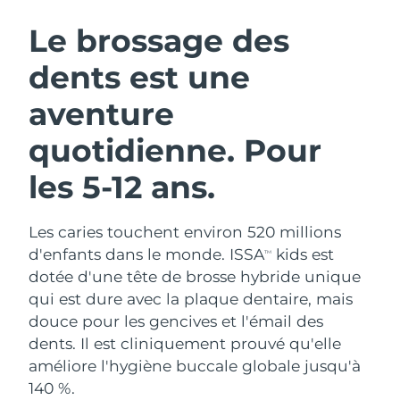
ROUTINE DE BEAUTÉ SUÉDOISE
Autriche
Livraison estimée
8/8/26
Le brossage des
dents est une
Bahreïn
Livraison estimée
8/9/26
aventure
Nettoyage du visage
Lifting
Belgique
Livraison estimée
8/8/26
LUNA™ 4 coffret
BEAR™ 2 coffret
quotidienne. Pour
Bermudes
Livraison estimée
8/14/26
Anti-aging massage
Microcurrent toning
les 5-12 ans.
Bosnie-Herzégovine
Livraison estimée
8/11/26
Hydratation
Soin bucco-dentaire
LUNA™ 4 Plus
BEAR™ 2 go
Les caries touchent environ 520 millions
Brunei
Livraison estimée
8/13/26
UFO™ 3 coffret
issa™ 4
Massage, LED heating
Microcurrent toning on-the-go
d'enfants dans le monde. ISSA
kids est
TM
FAQ™ TRAITEMENT ANTI-ÂGE
Deep facial hydration
Hybrid silicone sonic toothbrush
dotée d'une tête de brosse hybride unique
Bulgarie
Livraison estimée
8/8/26
qui est dure avec la plaque dentaire, mais
NEW
LUNA™ 4 Men
BEAR™ 2 eyes & lips
douce pour les gencives et l'émail des
Canada
Livraison estimée
8/12/26
UFO™ 3 LED
issa™ 4 plus
For men, anti-aging massage
Microcurrent line smoothing device
dents. Il est cliniquement prouvé qu'elle
Near-infrared and red light therapy
Smart hybrid silicone sonic toothbrush
Chili
améliore l'hygiène buccale globale jusqu'à
Livraison estimée
8/12/26
device
Anti-âge
Traitements LED
140 %.