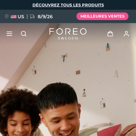
Aller
DÉCOUVREZ TOUS LES PRODUITS
au
contenu
principal
US
8/9/26
MEILLEURES VENTES
NOUVEAU
Se connecter
Langue
BREAKING NEWS
Profil de l'utilisateur
English
Deutsch
Español
Mes appareils
FAQ™ Pure Beauty-Tech Elixir
Français
Italiano
Português
Mes commandes
Polski
Svenska
Русский
Türkçe
简体中文
繁體中文
Mes adresses
issa™ Teeth Whitening Set
Mes abonnements