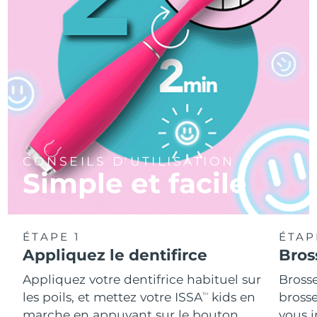
CONSEILS D'UTILISATION
Simple et facile
ÉTAPE 1
ÉTAP
Appliquez le dentifirce
Bros
Appliquez votre dentifrice habituel sur
Bross
les poils, et mettez votre ISSA
kids en
brosse
TM
marche en appuyant sur le bouton
vous 