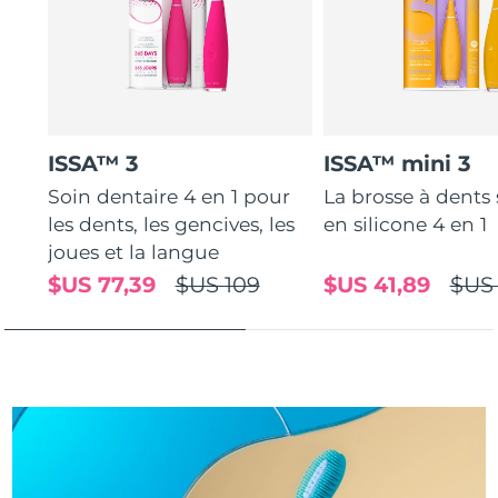
Turquie
Livraison estimée
8/9/26
Émirats arabes unis
Livraison estimée
8/9/26
Royaume-Uni
Livraison estimée
8/8/26
ISSA™ 3
ISSA™ mini 3
Soin dentaire 4 en 1 pour
La brosse à dents
États-Unis
Livraison estimée
8/9/26
les dents, les gencives, les
en silicone 4 en 1
Ouzbékistan
joues et la langue
Livraison estimée
8/13/26
$US 77,39
$US 109
$US 41,89
$US
Viêt Nam
Livraison estimée
8/14/26