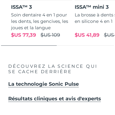
ISSA™ 3
ISSA™ mini 3
Soin dentaire 4 en 1 pour
La brosse à dents
les dents, les gencives, les
en silicone 4 en 1
joues et la langue
$US 77,39
$US 109
$US 41,89
$US
DÉCOUVREZ LA SCIENCE QUI
SE CACHE DERRIÈRE
La technologie Sonic Pulse
Résultats cliniques et avis d'experts