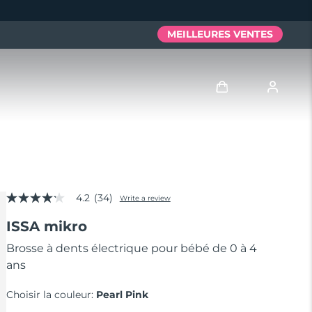
MEILLEURES VENTES
Se connecter
Profil de l'utilisateur
4.2
(34)
Mes appareils
Write a review
4.2
out
ISSA mikro
of
Mes commandes
5
stars,
Brosse à dents électrique pour bébé de 0 à 4
average
ans
Mes adresses
rating
value.
Read
Choisir la couleur:
Pearl Pink
Mes abonnements
34