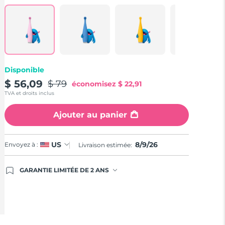
Reviews.
Same
page
link.
Disponible
$ 56,09
$ 79
économisez
$ 22,91
TVA et droits inclus
Ajouter au panier
8/9/26
US
Envoyez à :
Livraison estimée:
GARANTIE LIMITÉE DE 2 ANS
En commandant aujourd'hui, vous êtes
automatiquement couverts par la garantie
FOREO. Cela signifie que si vous rencontrez des
problèmes avec votre appareil pendant les 2 ans
de garantie limitée, FOREO vous remplace ce
dernier gratuitement.