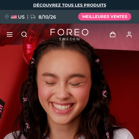
Aller
DÉCOUVREZ TOUS LES PRODUITS
au
contenu
principal
US
8/10/26
MEILLEURES VENTES
NOUVEAU
Se connecter
Langue
BREAKING NEWS
Profil de l'utilisateur
English
Deutsch
Español
Mes appareils
FAQ™ Pure Beauty-Tech Elixir
Français
Italiano
Português
Mes commandes
Polski
Svenska
Русский
Türkçe
简体中文
繁體中文
Mes adresses
issa™ Teeth Whitening Set
Mes abonnements