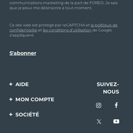
communications marketing de la part de FOREO. Je sais
que je peux me désinscrire à tout moment.
Ce site web est protégé par reCAPTCHA et
la politique de
confidentialité
et
les conditions d'utilisation
de Google
s'appliquent.
AIDE
SUIVEZ-
NOUS
Contactez-nous
MON COMPTE
Commandes et
Enregistrement produit
livraisons
SOCIÉTÉ
Aide
Garantie et retours
A propos de FOREO