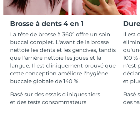
Advanced pore care essentials
For healthy hair
18% PAP
Israël
Livraison estimée
13/08/2026
Cosmétiques
Hommes
Italie
Brosse à dents 4 en 1
Dure
Livraison estimée
09/08/2026
La tête de brosse à 360° offre un soin
Il est
Japon
Livraison estimée
12/08/2026
buccal complet. L'avant de la brosse
élimin
Acheter tout
nettoie les dents et les gencives, tandis
qu'une
Jersey
Livraison estimée
14/08/2026
que l'arrière nettoie les joues et la
100 % 
langue. Il est cliniquement prouvé que
n'est 
Kazakhstan
Livraison estimée
11/08/2026
cette conception améliore l'hygiène
déclar
FOREO APP
Koweït
buccale globale de 140 %.
et plu
Livraison estimée
09/08/2026
À PROPROS
Basé sur des essais cliniques tiers
Basé s
Lettonie
Livraison estimée
09/08/2026
et des tests consommateurs
des t
Liban
Livraison estimée
10/08/2026
Lituanie
Livraison estimée
09/08/2026
Luxembourg
Livraison estimée
09/08/2026