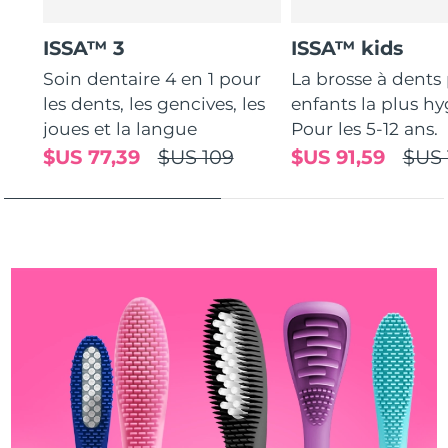
Turquie
Livraison estimée
10/08/2026
ISSA™ 3
ISSA™ kids
Soin dentaire 4 en 1 pour
La brosse à dents
Émirats arabes unis
Livraison estimée
10/08/2026
les dents, les gencives, les
enfants la plus hy
joues et la langue
Pour les 5-12 ans.
Royaume-Uni
Livraison estimée
09/08/2026
$US 77,39
$US 109
$US 91,59
$US 
États-Unis
Livraison estimée
10/08/2026
Ouzbékistan
Livraison estimée
14/08/2026
Viêt Nam
Livraison estimée
15/08/2026