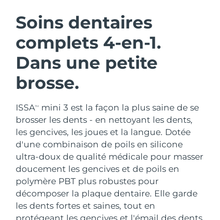
ROUTINE DE BEAUTÉ SUÉDOISE
Autriche
Livraison estimée
09/08/2026
Soins dentaires
complets 4-en-1.
Bahreïn
Livraison estimée
10/08/2026
Dans une petite
Nettoyage du visage
Lifting
Belgique
Livraison estimée
09/08/2026
LUNA™ 4 coffret
BEAR™ 2 coffret
brosse.
Bermudes
Livraison estimée
15/08/2026
Anti-aging massage
Microcurrent toning
ISSA
mini 3 est la façon la plus saine de se
Bosnie-Herzégovine
Livraison estimée
12/08/2026
TM
Hydratation
Soin bucco-dentaire
brosser les dents - en nettoyant les dents,
LUNA™ 4 Plus
BEAR™ 2 go
Brunei
les gencives, les joues et la langue. Dotée
Livraison estimée
14/08/2026
UFO™ 3 coffret
issa™ 4
Massage, LED heating
Microcurrent toning on-the-go
d'une combinaison de poils en silicone
FAQ™ TRAITEMENT ANTI-ÂGE
Deep facial hydration
Hybrid silicone sonic toothbrush
Bulgarie
Livraison estimée
09/08/2026
ultra-doux de qualité médicale pour masser
doucement les gencives et de poils en
NEW
LUNA™ 4 Men
BEAR™ 2 eyes & lips
Canada
Livraison estimée
13/08/2026
UFO™ 3 LED
polymère PBT plus robustes pour
issa™ 4 plus
For men, anti-aging massage
Microcurrent line smoothing device
décomposer la plaque dentaire. Elle garde
Near-infrared and red light therapy
Smart hybrid silicone sonic toothbrush
Chili
Livraison estimée
13/08/2026
device
Anti-âge
Traitements LED
les dents fortes et saines, tout en
protégeant les gencives et l'émail des dents