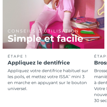
CONSEILS D'UTILISATION
Simple et facile
ÉTAPE 1
ÉTAP
Appliquez le dentifrice
Bros
Appliquez votre dentifrice habituel sur
Bross
les poils, et mettez votre ISSA
mini 3
manièr
TM
en marche en appuyant sur le bouton
à den
universel.
Votre 
nouve
30 se