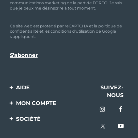
communications marketing de la part de FOREO. Je sais
que je peux me désinscrire à tout moment.
Ce site web est protégé par reCAPTCHA et
la politique de
confidentialité
et
les conditions d'utilisation
de Google
s'appliquent.
AIDE
SUIVEZ-
NOUS
Contactez-nous
MON COMPTE
Commandes et
Enregistrement produit
livraisons
SOCIÉTÉ
Aide
Garantie et retours
A propos de FOREO