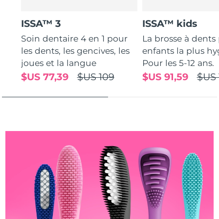
Turquie
Livraison estimée
10/08/2026
ISSA™ 3
ISSA™ kids
Soin dentaire 4 en 1 pour
La brosse à dents
Émirats arabes unis
Livraison estimée
10/08/2026
les dents, les gencives, les
enfants la plus hy
joues et la langue
Pour les 5-12 ans.
Royaume-Uni
Livraison estimée
09/08/2026
$US 77,39
$US 109
$US 91,59
$US 
États-Unis
Livraison estimée
10/08/2026
Ouzbékistan
Livraison estimée
14/08/2026
Viêt Nam
Livraison estimée
15/08/2026