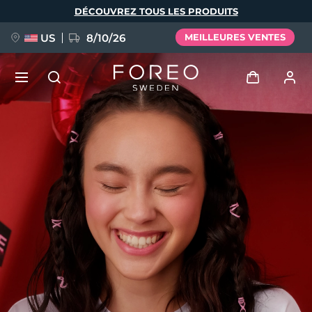
Aller
DÉCOUVREZ TOUS LES PRODUITS
au
contenu
principal
US
8/10/26
MEILLEURES VENTES
NOUVEAU
Se connecter
Langue
BREAKING NEWS
Profil de l'utilisateur
English
Deutsch
Español
Mes appareils
FAQ™ Pure Beauty-Tech Elixir
Français
Italiano
Português
Mes commandes
Polski
Svenska
Русский
Türkçe
简体中文
繁體中文
Mes adresses
issa™ Teeth Whitening Set
Mes abonnements