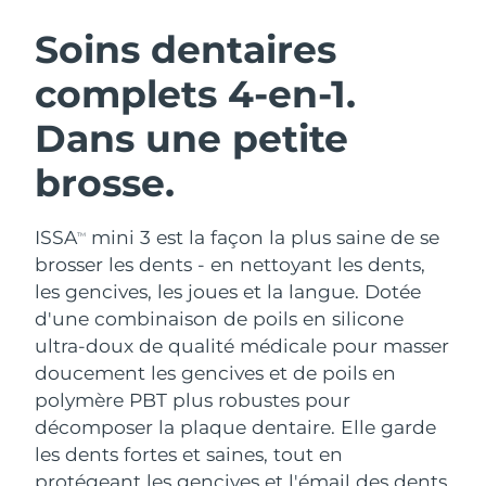
ROUTINE DE BEAUTÉ SUÉDOISE
Autriche
Livraison estimée
09/08/2026
Soins dentaires
complets 4-en-1.
Bahreïn
Livraison estimée
10/08/2026
Dans une petite
Nettoyage du visage
Lifting
Belgique
Livraison estimée
09/08/2026
LUNA™ 4 coffret
BEAR™ 2 coffret
brosse.
Bermudes
Livraison estimée
15/08/2026
Anti-aging massage
Microcurrent toning
ISSA
mini 3 est la façon la plus saine de se
Bosnie-Herzégovine
Livraison estimée
12/08/2026
TM
Hydratation
Soin bucco-dentaire
brosser les dents - en nettoyant les dents,
LUNA™ 4 Plus
BEAR™ 2 go
Brunei
les gencives, les joues et la langue. Dotée
Livraison estimée
14/08/2026
UFO™ 3 coffret
issa™ 4
Massage, LED heating
Microcurrent toning on-the-go
d'une combinaison de poils en silicone
FAQ™ TRAITEMENT ANTI-ÂGE
Deep facial hydration
Hybrid silicone sonic toothbrush
Bulgarie
Livraison estimée
09/08/2026
ultra-doux de qualité médicale pour masser
doucement les gencives et de poils en
NEW
LUNA™ 4 Men
BEAR™ 2 eyes & lips
Canada
Livraison estimée
13/08/2026
UFO™ 3 LED
polymère PBT plus robustes pour
issa™ 4 plus
For men, anti-aging massage
Microcurrent line smoothing device
décomposer la plaque dentaire. Elle garde
Near-infrared and red light therapy
Smart hybrid silicone sonic toothbrush
Chili
Livraison estimée
13/08/2026
device
Anti-âge
Traitements LED
les dents fortes et saines, tout en
protégeant les gencives et l'émail des dents