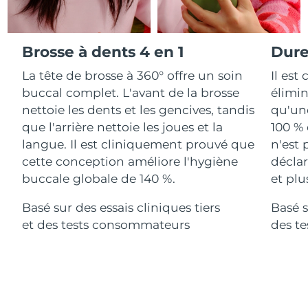
Advanced pore care essentials
For healthy hair
18% PAP
Israël
Livraison estimée
13/08/2026
Cosmétiques
Hommes
Italie
Brosse à dents 4 en 1
Dure
Livraison estimée
09/08/2026
La tête de brosse à 360° offre un soin
Il est
Japon
Livraison estimée
12/08/2026
buccal complet. L'avant de la brosse
élimin
Acheter tout
nettoie les dents et les gencives, tandis
qu'une
Jersey
Livraison estimée
14/08/2026
que l'arrière nettoie les joues et la
100 % 
langue. Il est cliniquement prouvé que
n'est 
Kazakhstan
Livraison estimée
11/08/2026
cette conception améliore l'hygiène
déclar
FOREO APP
Koweït
buccale globale de 140 %.
et plu
Livraison estimée
09/08/2026
À PROPROS
Basé sur des essais cliniques tiers
Basé s
Lettonie
Livraison estimée
09/08/2026
et des tests consommateurs
des t
Liban
Livraison estimée
10/08/2026
Lituanie
Livraison estimée
09/08/2026
Luxembourg
Livraison estimée
09/08/2026