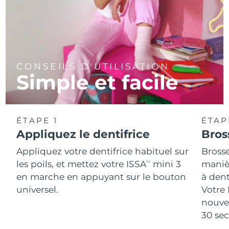
CONSEILS D'UTILISATION
Simple et facile
ÉTAPE 1
ÉTAP
Appliquez le dentifrice
Bros
Appliquez votre dentifrice habituel sur
Bross
les poils, et mettez votre ISSA
mini 3
manièr
TM
en marche en appuyant sur le bouton
à den
universel.
Votre 
nouve
30 se