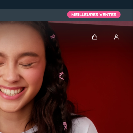
MEILLEURES VENTES
Se connecter
Profil de l'utilisateur
Mes appareils
Mes commandes
Mes adresses
Mes abonnements