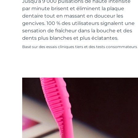
Soins de la peau KIWI™
Jusqu'à 9 000 pulsations de haute intensité
All acne treatment devices
All revitalizing eye massagers
Serum
issa™ Teeth Whitening Gel
par minute brisent et éliminent la plaque
Advanced pore care essentials
For healthy hair
18% PAP
dentaire tout en massant en douceur les
Cosmétiques
Hommes
gencives. 100 % des utilisateurs signalent une
sensation de fraîcheur dans la bouche et des
dents plus blanches et plus éclatantes.
Basé sur des essais cliniques tiers et des tests consommateurs
Acheter tout
FOREO APP
À PROPROS