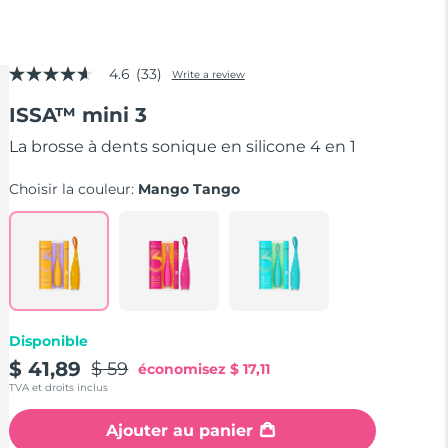
4.6
(33)
Write a review
4.6
out
ISSA™ mini 3
of
5
stars,
La brosse à dents sonique en silicone 4 en 1
average
rating
Choisir la couleur:
Mango Tango
value.
Read
33
Reviews.
Same
page
link.
Disponible
$ 41,89
$ 59
économisez
$ 17,11
TVA et droits inclus
Ajouter au panier