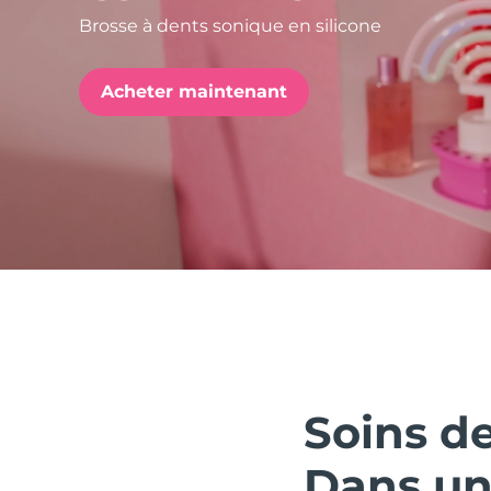
Brosse à dents sonique en silicone
issa™ Teeth Whitening Set
Acheter maintenant
FAQ™ Dual LED Panel
POPULAIRE
Offres spéciales
Bestsellers
Soins de
Dans une