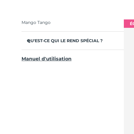
Mango Tango
É
QU'EST-CE QUI LE REND SPÉCIAL ?
Il est cliniquement prouvé qu'elle améliore
Manuel d'utilisation
l'hygiène buccale globale de 140 %.
Élimine 30 % de plaque dentaire en plus
qu'une brosse à dents ordinaire.
Non-abrasive avec les dents et les gencives
pour éliminer les irritations.
Les smileys rythment la routine de 2 minutes
et rappellent qu'il faut se brosser les dents 2
fois par jour.
Conçu pour fonctionner efficacement avec un
geste de brossage naturel.
Autonomie jusqu'à 265 jours par charge USB.