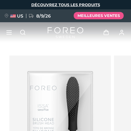
Aller
DÉCOUVREZ TOUS LES PRODUITS
au
contenu
principal
US
8/9/26
MEILLEURES VENTES
NOUVEAU
Se connecter
Langue
BREAKING NEWS
Profil de l'utilisateur
English
Deutsch
Español
Mes appareils
FAQ™ Pure Beauty-Tech Elixir
Français
Italiano
Português
Mes commandes
Polski
Svenska
Русский
Türkçe
简体中文
繁體中文
Mes adresses
issa™ Teeth Whitening Set
Mes abonnements