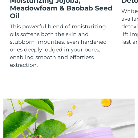
Moisturizing Jojoba,
Deto
Meadowfoam & Baobab Seed
White 
R.A.S. chinoise de
Oil
Livraison estimée
8/11/26
availa
Macao
This powerful blend of moisturizing
detoxi
oils softens both the skin and
lift i
Malaisie
Livraison estimée
8/12/26
stubborn impurities, even hardened
fast a
ones deeply lodged in your pores,
Malte
Livraison estimée
8/9/26
enabling smooth and effortless
Mexique
Livraison estimée
8/13/26
extraction.
Monaco
Livraison estimée
8/10/26
Pays-Bas
Livraison estimée
8/9/26
Nouvelle-Zélande
Livraison estimée
8/9/26
Norvège
Livraison estimée
8/9/26
Oman
Livraison estimée
8/12/26