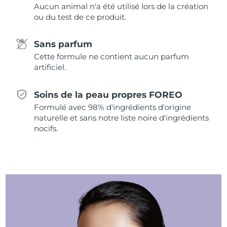
Aucun animal n'a été utilisé lors de la création
Singapour
Livraison estimée
8/11/26
ou du test de ce produit.
Slovaquie
Livraison estimée
8/9/26
Sans parfum
Slovénie
Livraison estimée
8/9/26
Cette formule ne contient aucun parfum
artificiel.
Afrique du Sud
Livraison estimée
8/17/26
Soins de la peau propres FOREO
Corée du Sud
Livraison estimée
8/11/26
Formulé avec 98% d'ingrédients d'origine
naturelle et sans notre liste noire d'ingrédients
Espagne
Livraison estimée
8/9/26
nocifs.
Suède
Livraison estimée
8/9/26
Suisse
Livraison estimée
8/9/26
Taïwan
Livraison estimée
8/14/26
Thaïlande
Livraison estimée
8/13/26