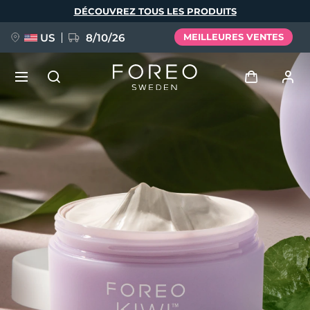
Aller
DÉCOUVREZ TOUS LES PRODUITS
au
contenu
principal
US
8/10/26
MEILLEURES VENTES
NOUVEAU
Se connecter
Langue
BREAKING NEWS
Profil de l'utilisateur
English
Deutsch
Español
Mes appareils
FAQ™ Pure Beauty-Tech Elixir
Français
Italiano
Português
Mes commandes
Polski
Svenska
Русский
Türkçe
简体中文
繁體中文
Mes adresses
issa™ Teeth Whitening Set
Mes abonnements