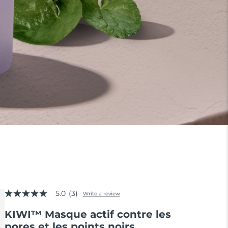
5.0
(3)
Write a review
5.0
out
KIWI™ Masque actif contre les
of
5
pores et les points noirs