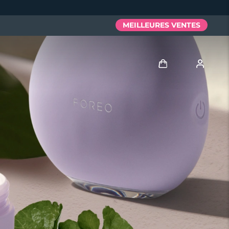
MEILLEURES VENTES
Se connecter
Profil de l'utilisateur
Mes appareils
Mes commandes
Mes adresses
Mes abonnements