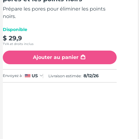
stars,
average
Prépare les pores pour éliminer les points
rating
value.
noirs.
Read
3
Disponible
Reviews.
Same
$ 29,9
page
TVA et droits inclus
link.
Ajouter au panier
8/12/26
US
Envoyez à :
Livraison estimée: