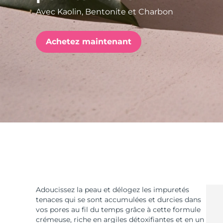
Avec Kaolin, Bentonite et Charbon
issa™ Teeth Whitening Set
Achetez maintenant
FAQ™ Dual LED Panel
POPULAIRE
Offres spéciales
Bestsellers
Adoucissez la peau et délogez les impuretés
tenaces qui se sont accumulées et durcies dans
vos pores au fil du temps grâce à cette formule
crémeuse, riche en argiles détoxifiantes et en un