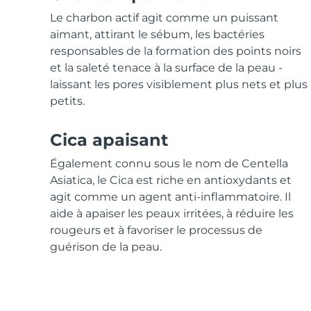
Soins de la peau KIWI™
All acne treatment devices
All revitalizing eye massagers
Serum
issa™ Teeth Whitening Gel
Le charbon actif agit comme un puissant
Advanced pore care essentials
For healthy hair
18% PAP
aimant, attirant le sébum, les bactéries
responsables de la formation des points noirs
Cosmétiques
Hommes
et la saleté tenace à la surface de la peau -
laissant les pores visiblement plus nets et plus
petits.
Acheter tout
Cica apaisant
Également connu sous le nom de Centella
Asiatica, le Cica est riche en antioxydants et
agit comme un agent anti-inflammatoire. Il
FOREO APP
aide à apaiser les peaux irritées, à réduire les
À PROPROS
rougeurs et à favoriser le processus de
guérison de la peau.