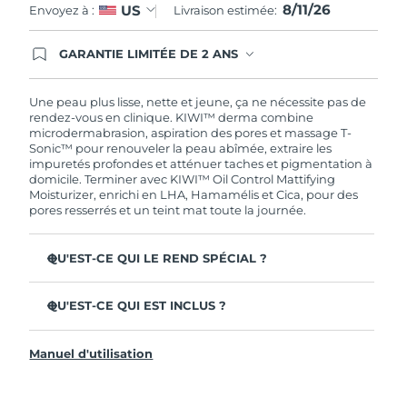
8/11/26
US
Envoyez à :
Livraison estimée:
Turquie
Livraison estimée
8/11/26
GARANTIE LIMITÉE DE 2 ANS
En commandant aujourd'hui, vous êtes
Émirats arabes unis
Livraison estimée
8/11/26
automatiquement couverts par la garantie
FOREO. Cela signifie que si vous rencontrez des
Une peau plus lisse, nette et jeune, ça ne nécessite pas de
problèmes avec votre appareil pendant les 2 ans
rendez-vous en clinique. KIWI™ derma combine
Royaume-Uni
Livraison estimée
8/10/26
de garantie limitée, FOREO vous remplace ce
microdermabrasion, aspiration des pores et massage T-
dernier gratuitement.
Sonic™ pour renouveler la peau abîmée, extraire les
États-Unis
Livraison estimée
8/11/26
impuretés profondes et atténuer taches et pigmentation à
domicile. Terminer avec KIWI™ Oil Control Mattifying
Moisturizer, enrichi en LHA, Hamamélis et Cica, pour des
Ouzbékistan
Livraison estimée
8/15/26
pores resserrés et un teint mat toute la journée.
Viêt Nam
Livraison estimée
8/16/26
QU'EST-CE QUI LE REND SPÉCIAL ?
Trois embouts diamant Adamas couvrent chaque zone
du visage, conçus pour ne jamais être remplacés.
QU'EST-CE QUI EST INCLUS ?
6 intensités et 3 modes de massage personnalisent
KIWI™ derma
chaque soin selon ta peau.
Manuel d'utilisation
KIWI™ Oil Control Mattifying Moisturizer
90 % constatent une peau plus lisse ; 93 % voient des
pores visiblement resserrés.
3 pointes de microdermabrasion en diamant Adamas
Le filtre en silicone 100 % imperméable et résistant aux
Câble de charge USB