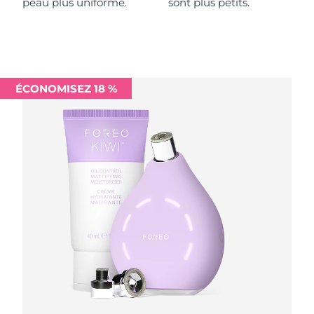
peau plus uniforme.
sont plus petits.
Philippines
Livraison estimée
8/13/26
Pologne
Livraison estimée
8/11/26
ÉCONOMISEZ 18 %
Portugal
Livraison estimée
8/10/26
Porto Rico
Livraison estimée
8/12/26
Qatar
Livraison estimée
8/11/26
La Réunion
Livraison estimée
8/15/26
Roumanie
Livraison estimée
8/10/26
Russie
Livraison estimée
8/18/26
Arabie saoudite
Livraison estimée
8/11/26