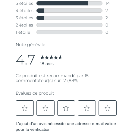
Lien
sur
la
même
page.