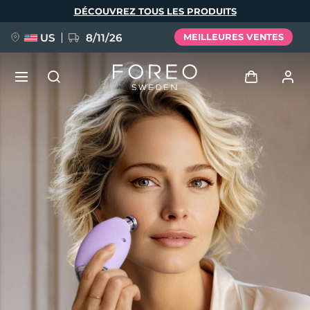
Aller
DÉCOUVREZ TOUS LES PRODUITS
au
contenu
principal
US
8/11/26
MEILLEURES VENTES
NOUVEAU
Se connecter
Langue
BREAKING NEWS
Profil de l'utilisateur
English
Deutsch
Español
Mes appareils
FAQ™ Pure Beauty-Tech Elixir
Français
Italiano
Português
Mes commandes
Polski
Svenska
Русский
Türkçe
简体中文
繁體中文
Mes adresses
issa™ Teeth Whitening Set
Mes abonnements