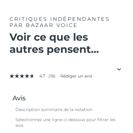
CRITIQUES INDÉPENDANTES
PAR BAZAAR VOICE
Voir ce que les
autres pensent...
4.7
(18)
Rédiger un avis
4.7
étoiles
sur
5,
valeur
de
la
note
moyenne.
Read
18
Reviews.