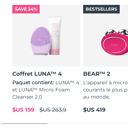
SAVE 24%
BESTSELLERS
Coffret LUNA™ 4
BEAR™ 2
Paquet contient:
LUNA™ 4
L'appareil à micro
et LUNA™ Micro-Foam
courants le plus p
Cleanser 2.0
au monde.
$US 199
$US 263,9
$US 419