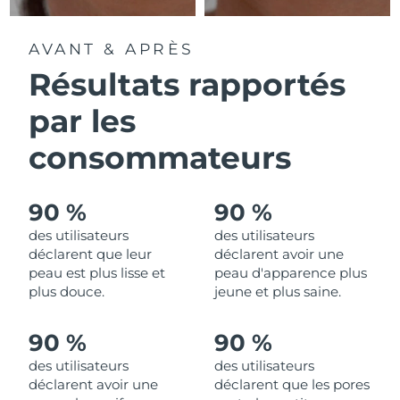
R.A.S. chinoise de
AVANT & APRÈS
Livraison estimée
8/12/26
Macao
Résultats rapportés
Malaisie
Livraison estimée
8/13/26
par les
Malte
Livraison estimée
8/10/26
consommateurs
Mexique
Livraison estimée
8/14/26
90 %
90 %
Monaco
Livraison estimée
8/11/26
des utilisateurs
des utilisateurs
déclarent que leur
déclarent avoir une
Pays-Bas
Livraison estimée
8/10/26
peau est plus lisse et
peau d'apparence plus
plus douce.
jeune et plus saine.
Nouvelle-Zélande
Livraison estimée
8/10/26
90 %
90 %
Norvège
Livraison estimée
8/10/26
des utilisateurs
des utilisateurs
déclarent avoir une
déclarent que les pores
Oman
Livraison estimée
8/13/26