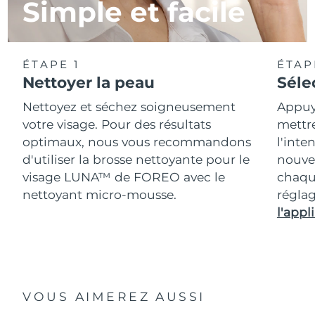
Simple et facile
ÉTAPE 1
ÉTAP
Nettoyer la peau
Séle
Nettoyez et séchez soigneusement
Appuy
votre visage. Pour des résultats
mettr
optimaux, nous vous recommandons
l'inte
d'utiliser la brosse nettoyante pour le
nouvea
visage LUNA™ de FOREO avec le
chaqu
nettoyant micro-mousse.
réglag
l'appli
VOUS AIMEREZ AUSSI