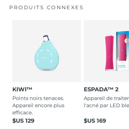
bactéries garantit des soins toujours hygiéniques.
PRODUITS CONNEXES
Guide de démarrage rapide
La glycérine attire et fixe l'hydratation, créant une
Manuel général
barrière contre la perte en eau.
Garantie de 2 ans (Espagne, Portugal, Suède : Garantie
Vegan, 79 % naturel et non comédogène : la base de
de 3 ans)
maquillage idéale pour les peaux grasses à
imperfections.
KIWI™
ESPADA™ 2
Points noirs tenaces.
Appareil de trait
Appareil encore plus
l'acné par LED bl
efficace.
$US 129
$US 169